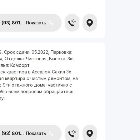
(93) 801...
Показать
9
,
Срок сдачи:
05.2022
,
Парковка:
я
,
Отделка:
Чистовая
,
Высота:
3m
,
илья:
Комфорт
ся квартира в Ассалом Сахил 3х
ая квартира с чистым ремонтом, на
 9ти этажного дома! частично с
!по всем вопросам обращайтесь
:...
(93) 801...
Показать