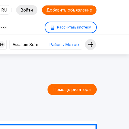
RU
Войти
Добавить объявление
ики
Рассчитать ипотеку
4+
Районы
Метро
Помощь риэлтора