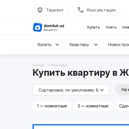
Ташкент
Консультация
Купить
Снять
Нов
Купить
Купить
Квартиру
Квартиру
Все
Domtut
Квартиры
Купить квартиру в Ж
На 
Сортировка:
по умолчанию ⇅
1 — комнатные
2 — комнатные
Сдач