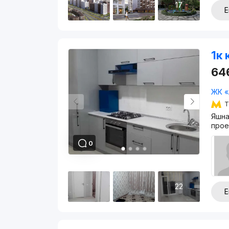
17
Е
1к 
64
ЖК «
Т
Яшна
прое
0
22
Е