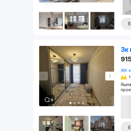
26
Е
3к 
91
ЖК «
Т
Яшна
прое
0
25
Е