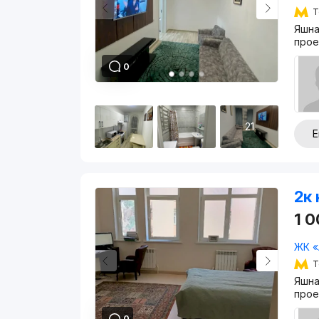
Т
Яшна
прое
0
21
Е
2к 
1 
ЖК «
Т
Яшна
прое
0