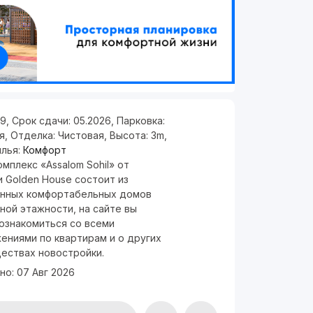
/9
,
Срок сдачи:
05.2026
,
Парковка:
я
,
Отделка:
Чистовая
,
Высота:
3m
,
илья:
Комфорт
мплекс «Assalom Sohil» от
 Golden House состоит из
нных комфортабельных домов
ной этажности, на сайте вы
ознакомиться со всеми
ениями по квартирам и о других
ествах новостройки.
но:
07 Авг 2026