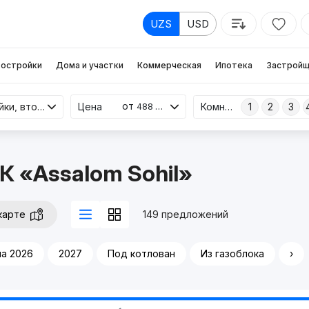
UZS
USD
остройки
Дома и участки
Коммерческая
Ипотека
Застройщ
от
Новостройки, вторичка
Цена
Комнаты
1
2
3
488 млн
К «Assalom Sohil»
карте
149 предложений
а 2026
2027
Под котлован
Из газоблока
›