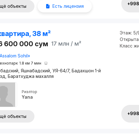
+998 
щё объекты
Есть лицензия
квартира, 38 м²
Этаж:
5/
Открыта
6 600 000
сум
17 млн
/ м²
Класс ж
Assalom Sohil»
ехнопарк
1.8 км 7 мин
бадский, Яшнабадский, УЯ-64/7, Бадахшон 1-й
зд, Баратхуджа махалля
Риэлтор
Yana
+998 
щё объекты