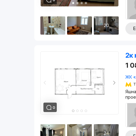
20
Е
2к 
1 
ЖК «
Т
Яшна
прое
0
24