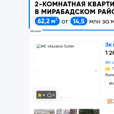
Реклама
3к 
1 2
ЖК «
Т
Яшна
Ип
4
0