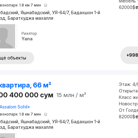
Мебель 
ехнопарк
1.8 км 7 мин
62000$☎
бадский, Яшнабадский, УЯ-64/7, Бадахшон 1-й
зд, Баратхуджа махалля
Риэлтор
Yana
+998 
щё объекты
квартира, 66 м²
Этаж:
4/
Открыта
000 400 000
сум
15 млн
/ м²
Класс ж
Новостро
Assalom Sohil»
От Голд
ехнопарк
1.8 км 7 мин
82000$☎
бадский, Яшнабадский, УЯ-64/7, Бадахшон 1-й
зд, Баратхуджа махалля