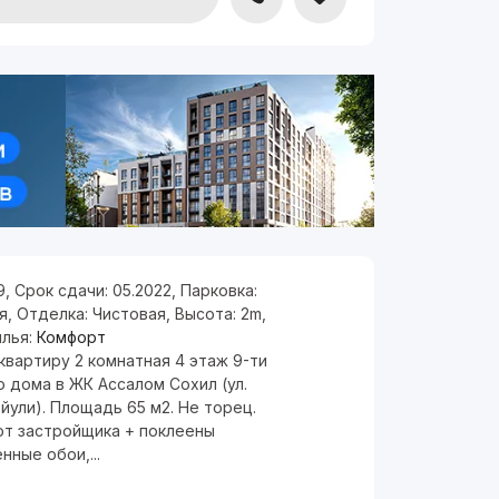
9
,
Срок сдачи:
05.2022
,
Парковка:
я
,
Отделка:
Чистовая
,
Высота:
2m
,
илья:
Комфорт
вартиру 2 комнатная 4 этаж 9-ти
 дома в ЖК Ассалом Сохил (ул.
йули). Площадь 65 м2. Не торец.
от застройщика + поклеены
нные обои,...