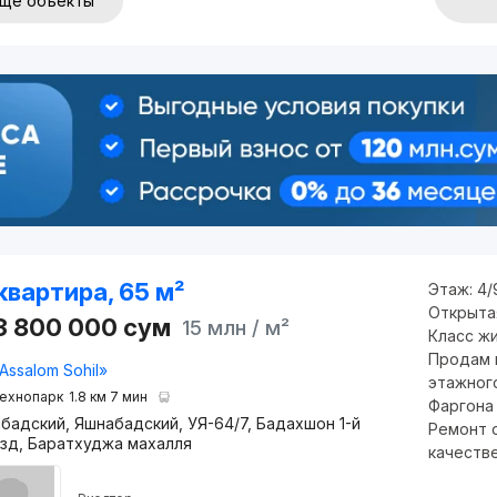
щё объекты
квартира, 65 м²
Этаж:
4/
Открыта
3 800 000
сум
15 млн
/ м²
Класс ж
Продам к
Assalom Sohil»
этажного
ехнопарк
1.8 км 7 мин
Фаргона 
бадский, Яшнабадский, УЯ-64/7, Бадахшон 1-й
Ремонт 
зд, Баратхуджа махалля
качестве