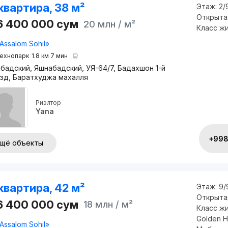
квартира, 38 м²
Этаж:
2/
Открыта
6 400 000
сум
20 млн
/ м²
Класс ж
Assalom Sohil»
ехнопарк
1.8 км 7 мин
бадский, Яшнабадский, УЯ-64/7, Бадахшон 1-й
зд, Баратхуджа махалля
Риэлтор
Yana
+998 
щё объекты
квартира, 42 м²
Этаж:
9/
Открыта
6 400 000
сум
18 млн
/ м²
Класс ж
Golden H
Assalom Sohil»