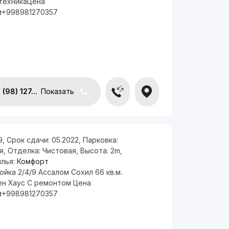
техникаЦена
️+998981270357
(98) 127...
Показать
9
,
Срок сдачи:
05.2022
,
Парковка:
я
,
Отделка:
Чистовая
,
Высота:
2m
,
илья:
Комфорт
йка 2/4/9 Ассалом Сохил 66 кв.м.
ен Хаус С ремонтом Цена
️+998981270357