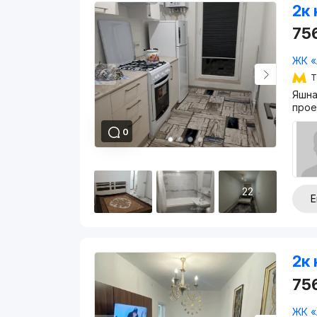
2к 
75
ЖК «
Т
Яшна
прое
0
22
Е
2к 
75
ЖК «