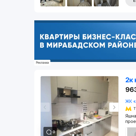
Е
Реклама
2к 
96
ЖК «
Т
Яшна
прое
0