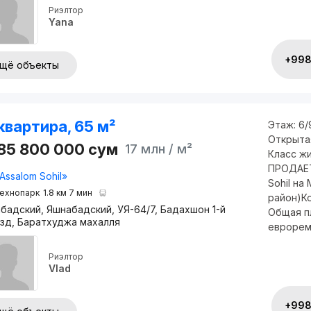
Риэлтор
Yana
+998 
щё объекты
квартира, 65 м²
Этаж:
6/
Открыта
085 800 000
сум
17 млн
/ м²
Класс ж
ПРОДАЕ
Assalom Sohil»
Sohil на
ехнопарк
1.8 км 7 мин
район)Ко
бадский, Яшнабадский, УЯ-64/7, Бадахшон 1-й
Общая п
зд, Баратхуджа махалля
еврорем
Риэлтор
Vlad
+998 