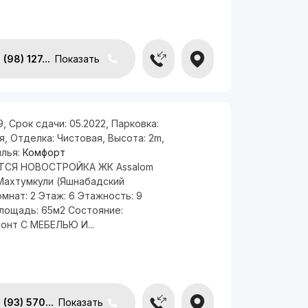
(98) 127...
Показать
9
,
Срок сдачи:
05.2022
,
Парковка:
я
,
Отделка:
Чистовая
,
Высота:
2m
,
илья:
Комфорт
ТСЯ НОВОСТРОЙКА ЖК Assalom
 Махтумкули (Яшнабадский
мнат: 2 Этаж: 6 Этажность: 9
лощадь: 65м2 Состояние:
онт С МЕБЕЛЬЮ И...
(93) 570...
Показать