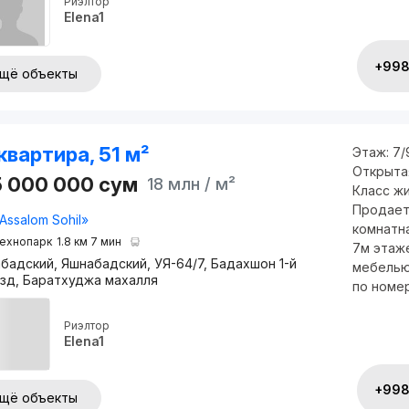
Риэлтор
Elena1
+998 
щё объекты
квартира, 51 м²
Этаж:
7/
Открыта
5 000 000
сум
18 млн
/ м²
Класс ж
Продает
Assalom Sohil»
комнатн
ехнопарк
1.8 км 7 мин
7м этаже
бадский, Яшнабадский, УЯ-64/7, Бадахшон 1-й
мебелью
зд, Баратхуджа махалля
по номеру
Риэлтор
Elena1
+998 
щё объекты