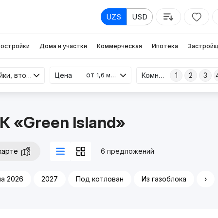
UZS
USD
остройки
Дома и участки
Коммерческая
Ипотека
Застройщ
от
Новостройки, вторичка
Цена
Комнаты
1
2
3
1,6 млрд
К «Green Island»
карте
6 предложений
а 2026
2027
Под котлован
Из газоблока
›