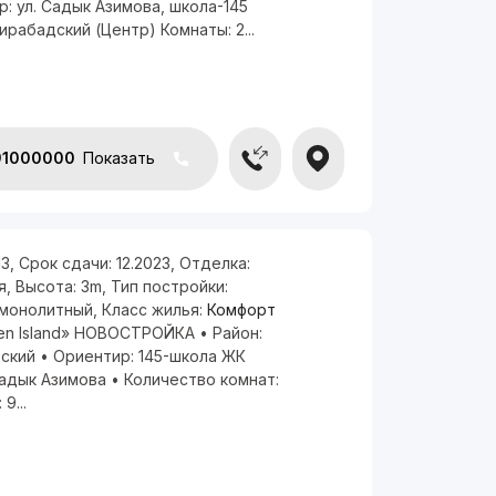
: ул. Садык Азимова, школа-145
ирабадский (Центр) Комнаты: 2...
91000000
Показать
13
,
Срок сдачи:
12.2023
,
Отделка:
я
,
Высота:
3m
,
Тип постройки:
монолитный
,
Класс жилья:
Комфорт
en Island» НОВОСТРОЙКА • Район:
ский • Ориентир: 145-школа ЖК
 ,Садык Азимова • Количество комнат:
9...