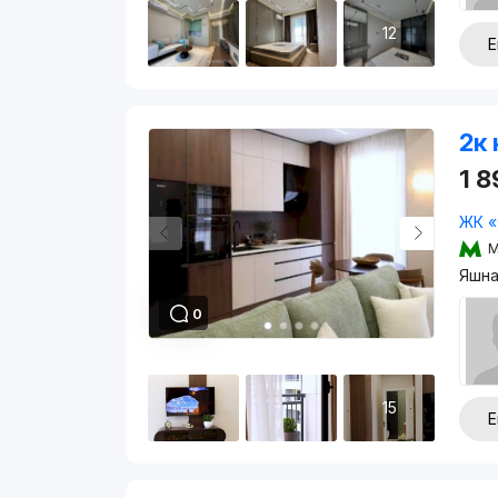
12
Е
2к 
1 
ЖК «
М
Яшна
0
15
Е