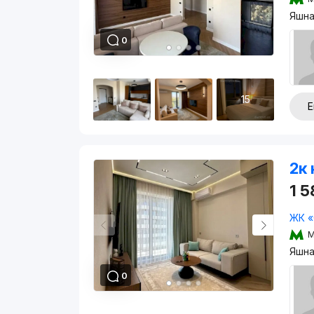
Яшна
0
15
Е
2к 
1 
ЖК «
М
Яшна
0