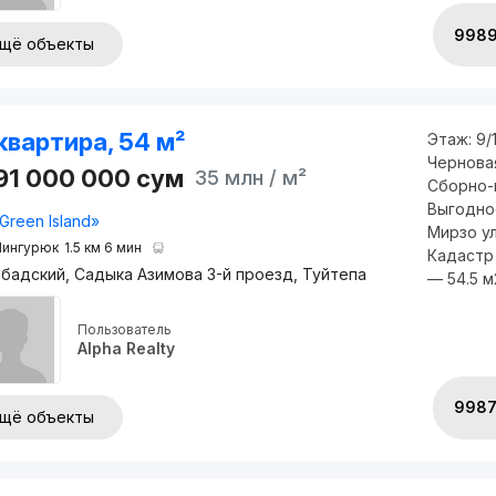
998
щё объекты
квартира, 54 м²
Этаж:
9/
Чернова
891 000 000
сум
35 млн
/ м²
Сборно-
Выгодное
Green Island»
Мирзо ул
ингурюк
1.5 км 6 мин
Кадастр
бадский, Садыка Азимова 3-й проезд, Туйтепа
— 54.5 м
Пользователь
Alpha Realty
9987
щё объекты