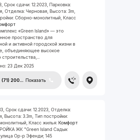
3
,
Срок сдачи:
12.2023
,
Парковка:
я
,
Отделка:
Черновая
,
Высота:
3m
,
тройки:
Сборно-монолитный
,
Класс
омфорт
мплекс «Green Island» — это
нное пространство для
ной и активной городской жизни в
е, объединяющее высокое
 строительства,...
но:
23 Дек 2025
(71) 200...
Показать
13
,
Срок сдачи:
12.2023
,
Отделка:
я
,
Высота:
3.3m
,
Тип постройки:
монолитный
,
Класс жилья:
Комфорт
ОЙКА ЖК "Green Island Садык
улица Ор-р Эфенди; 145