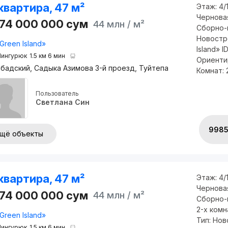
квартира, 47 м²
Этаж:
4/
Чернова
074 000 000
сум
44 млн
/ м²
Сборно-
Новостр
Green Island»
Island» 
ингурюк
1.5 км 6 мин
Ориентир
бадский, Садыка Азимова 3-й проезд, Туйтепа
Комнат: 
Пользователь
Светлана Син
998
щё объекты
квартира, 47 м²
Этаж:
4/
Чернова
074 000 000
сум
44 млн
/ м²
Сборно-
2-х комн
Green Island»
Тип: Но
ингурюк
1.5 км 6 мин