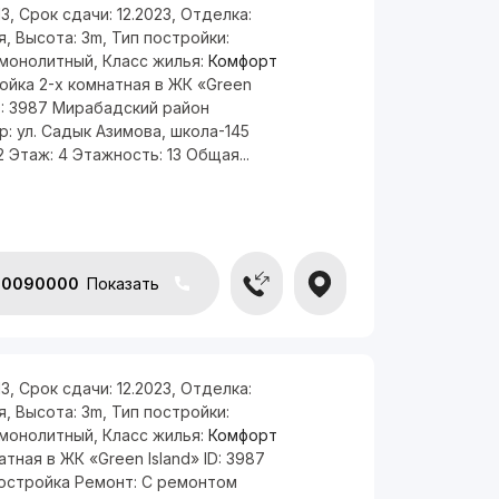
13
,
Срок сдачи:
12.2023
,
Отделка:
я
,
Высота:
3m
,
Тип постройки:
монолитный
,
Класс жилья:
Комфорт
ойка 2-х комнатная в ЖК «Green
ID: 3987 Мирабадский район
: ул. Садык Азимова, школа-145
2 Этаж: 4 Этажность: 13 Общая...
50090000
Показать
13
,
Срок сдачи:
12.2023
,
Отделка:
я
,
Высота:
3m
,
Тип постройки:
монолитный
,
Класс жилья:
Комфорт
атная в ЖК «Green Island» ID: 3987
востройка Ремонт: С ремонтом