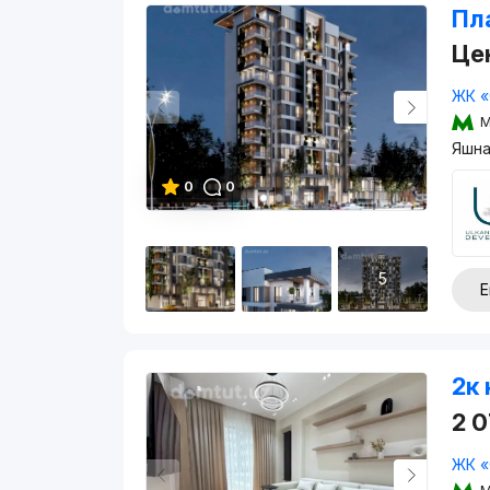
Пл
Це
ЖК «
М
Яшна
0
0
5
Е
2к 
2 
ЖК «