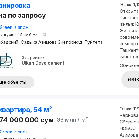
анировка
Этаж:
1/1
Открыта
на по запросу
Тип пос
жилья:
К
Green Island»
Жилой ко
ингурюк
1.5 км 6 мин
совреме
бадский, Садыка Азимова 3-й проезд, Туйтепа
комфорт
Ташкент
качество
Застройщик
Ulkan Development
Обновле
+998 
щё объекты
квартира, 54 м²
Этаж:
11/
Чернова
074 000 000
сум
38 млн
/ м²
Сборно-
НОВОСТР
Green Island»
Азимова 