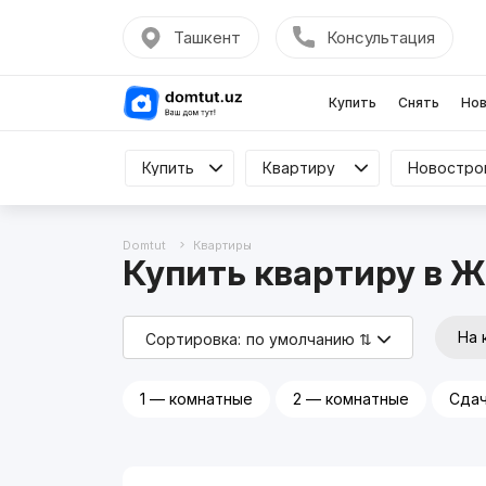
Ташкент
Консультация
Купить
Снять
Нов
Купить
Купить
Квартиру
Квартиру
Все
Domtut
Квартиры
Купить квартиру в Ж
На 
Сортировка:
по умолчанию ⇅
1 — комнатные
2 — комнатные
Сдач
Реклама