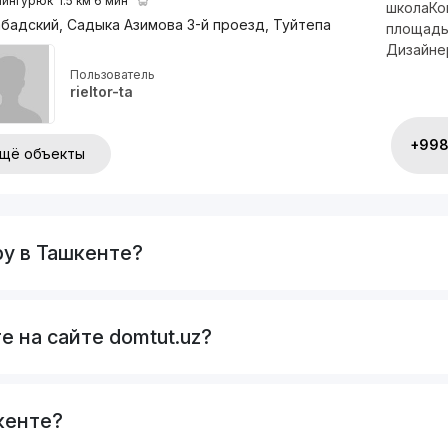
ингурюк
1.5 км 6 мин
школаКо
бадский, Садыка Азимова 3-й проезд, Туйтепа
площадь:
Дизайнер
Пользователь
rieltor-ta
+998 
щё объекты
ру в Ташкенте?
е на сайте domtut.uz?
кенте?