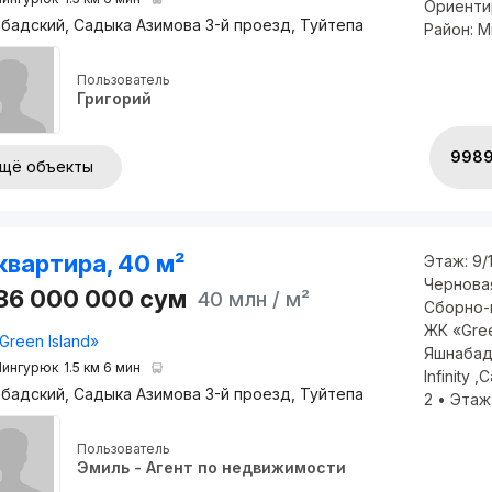
Ориентир
бадский, Садыка Азимова 3-й проезд, Туйтепа
Район: М
Пользователь
Григорий
998
щё объекты
квартира, 40 м²
Этаж:
9/
Чернова
586 000 000
сум
40 млн
/ м²
Сборно-
ЖК «Gre
Green Island»
Яшнабад
ингурюк
1.5 км 6 мин
Infinity
бадский, Садыка Азимова 3-й проезд, Туйтепа
2 • Этаж: 
Пользователь
Эмиль - Агент по недвижимости