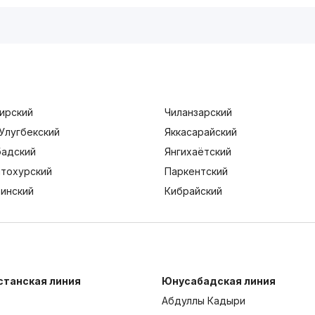
ирский
Чиланзарский
Улугбекский
Яккасарайский
адский
Янгихаётский
тохурский
Паркентский
тинский
Кибрайский
станская линия
Юнусабадская линия
Абдуллы Кадыри