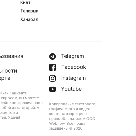
Киёт
Таларык
Ханабад
ьзования
Telegram
Facebook
ьности
ерта
Instagram
Youtube
йках Ташкента
 спросом, вы можете
 сайте неограниченное
Копирование текстового,
юбой из категорий. А
графического и видео
кламные и
контента запрещено
ьи. Удачи!
правообладателем ООО
Webnow. Все права
защищены © 2026