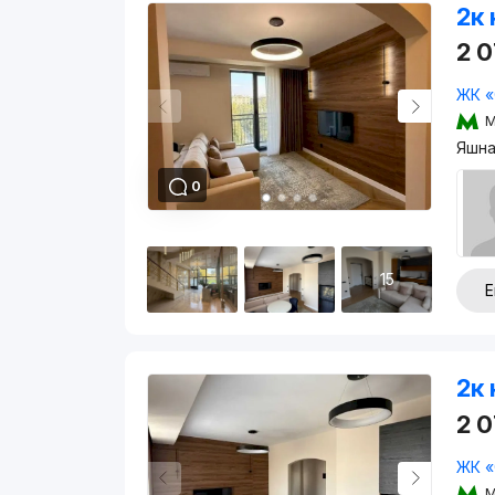
2к 
2 
ЖК «
М
Яшна
0
15
Е
2к 
2 
ЖК «
М