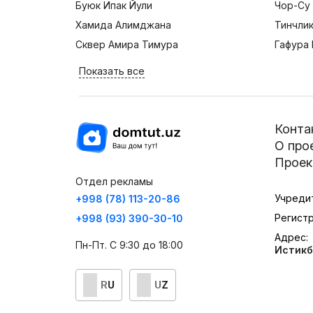
Буюк Ипак Йули
Чор-Су
Хамида Алимджана
Тинчли
Сквер Амира Тимура
Гафура 
Показать все
Конта
О про
Проек
Отдел рекламы
Учреди
+998 (78) 113-20-86
Регист
+998 (93) 390-30-10
Адрес:
Пн-Пт. С 9:30 до 18:00
Истикб
RU
UZ