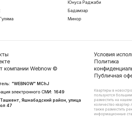
Юнуса Раджаби
к
Бадамзар
Гуляма
Минор
кты
Условия испол
екте
Политика
т компании Webnow ©
конфиденциал
Публичная оф
тель:
"WEBNOW" MChJ
Квартиры в новостро
рация электронного СМИ:
1649
пользуются большим
Ташкент, Яшнабадский район, улица
разместить на нашем
количество квартир л
ол 47
также разместить ре
информационные стат