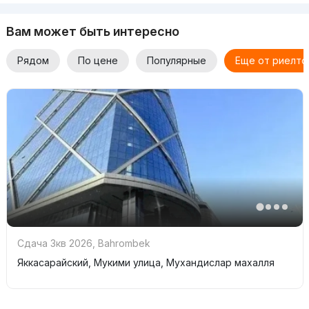
Вам может быть интересно
Рядом
По цене
Популярные
Еще от риелто
Сдача 3кв 2026
,
Bahrombek
Яккасарайский, Мукими улица, Мухандислар махалля