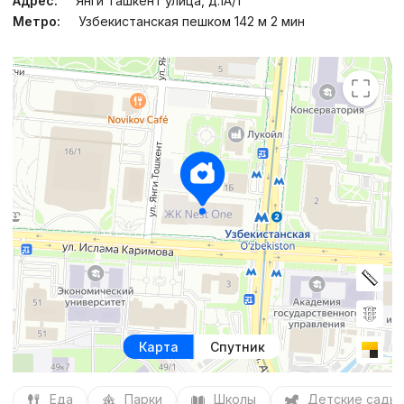
Адрес:
Янги Ташкент улица, д.1A/1
Метро:
Узбекистанская пешком 142 м 2 мин
Карта
Спутник
Еда
Парки
Школы
Детские сады