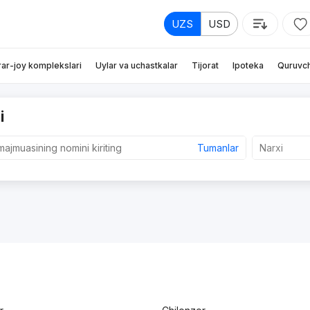
UZS
USD
rar-joy komplekslari
Uylar va uchastkalar
Tijorat
Ipoteka
Quruvch
i
Tumanlar
Narxi