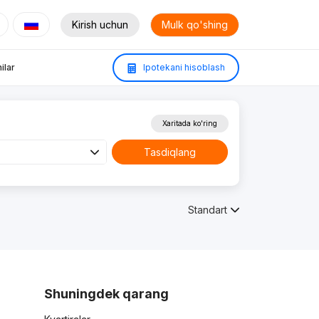
Kirish uchun
Mulk qo'shing
ilar
Ipotekani hisoblash
Xaritada ko'ring
Tasdiqlang
Standart
Shuningdek qarang