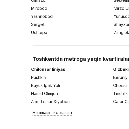
Olmazor
Bektemi
Mirobod
Mirzo U
Yashnobod
Yunuso
Sergeli
Shayxo
Uchtepa
Zangiot
Toshkentda metroga yaqin kvartirala
Chilonzor liniyasi
Oʻzbeki
Pushkin
Beruniy
Buyuk Ipak Yoli
Chorsu
Hamid Olimjon
Tinchlik
Amir Temur Xiyoboni
Gafur G
Hammasini ko'rsatish