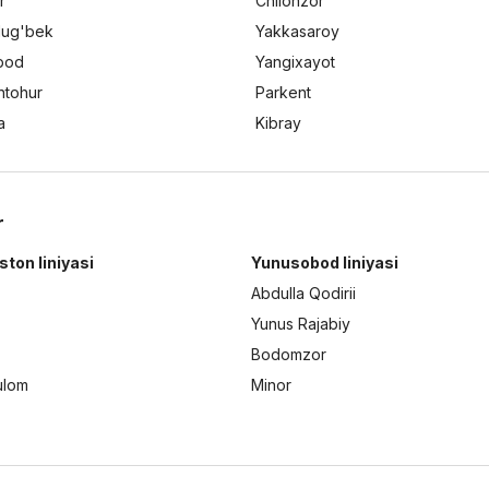
r
Chilonzor
lug'bek
Yakkasaroy
bod
Yangixayot
ntohur
Parkent
a
Kibray
r
ston liniyasi
Yunusobod liniyasi
Abdulla Qodirii
Yunus Rajabiy
Bodomzor
ulom
Minor