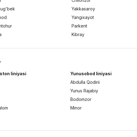
r
Chilonzor
lug'bek
Yakkasaroy
bod
Yangixayot
ntohur
Parkent
a
Kibray
r
ston liniyasi
Yunusobod liniyasi
Abdulla Qodirii
Yunus Rajabiy
Bodomzor
ulom
Minor