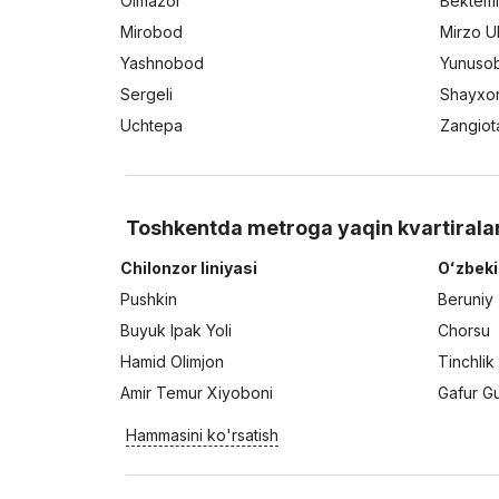
Olmazor
Bektemi
Mirobod
Mirzo U
Yashnobod
Yunuso
Sergeli
Shayxo
Uchtepa
Zangiot
Toshkentda metroga yaqin kvartirala
Chilonzor liniyasi
Oʻzbeki
Pushkin
Beruniy
Buyuk Ipak Yoli
Chorsu
Hamid Olimjon
Tinchlik
Amir Temur Xiyoboni
Gafur G
Hammasini ko'rsatish