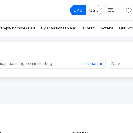
UZS
USD
rar-joy komplekslari
Uylar va uchastkalar
Tijorat
Ipoteka
Quruvch
Tumanlar
Narxi