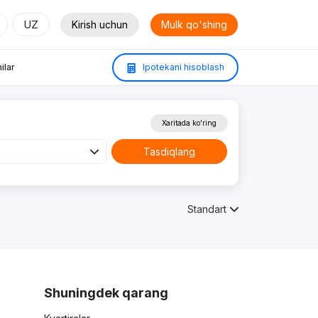
UZ
Kirish uchun
Mulk qo'shing
ilar
Ipotekani hisoblash
Xaritada ko'ring
Tasdiqlang
Standart
Shuningdek qarang