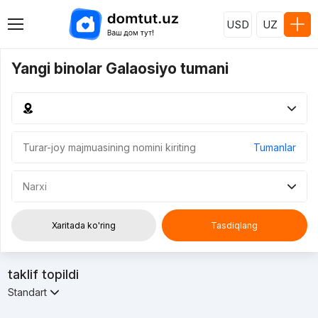
USD
UZ
Yangi binolar Galaosiyo tumani
Tumanlar
Narxi
Xaritada ko'ring
Tasdiqlang
taklif topildi
Standart