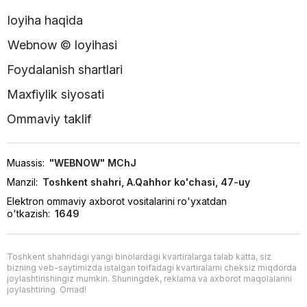
loyiha haqida
Webnow © loyihasi
Foydalanish shartlari
Maxfiylik siyosati
Ommaviy taklif
Muassis:
"WEBNOW" MChJ
Manzil:
Toshkent shahri, A.Qahhor ko'chasi, 47-uy
Elektron ommaviy axborot vositalarini ro'yxatdan
o'tkazish:
1649
Toshkent shahridagi yangi binolardagi kvartiralarga talab katta, siz
bizning veb-saytimizda istalgan toifadagi kvartiralarni cheksiz miqdorda
joylashtirishingiz mumkin. Shuningdek, reklama va axborot maqolalarini
joylashtiring. Omad!