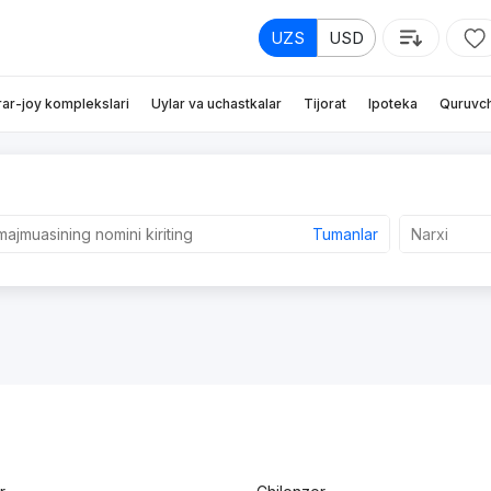
UZS
USD
rar-joy komplekslari
Uylar va uchastkalar
Tijorat
Ipoteka
Quruvch
Tumanlar
Narxi