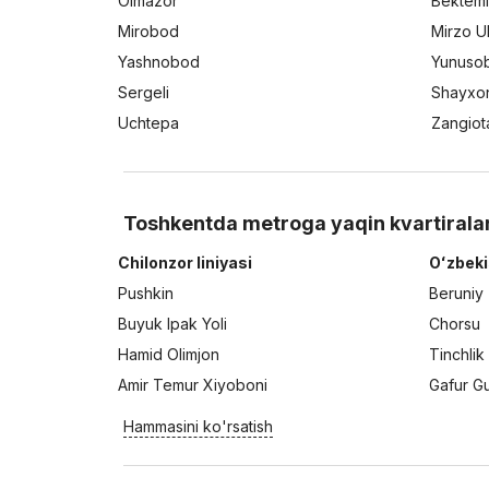
Olmazor
Bektemi
Mirobod
Mirzo U
Yashnobod
Yunuso
Sergeli
Shayxo
Uchtepa
Zangiot
Toshkentda metroga yaqin kvartirala
Chilonzor liniyasi
Oʻzbeki
Pushkin
Beruniy
Buyuk Ipak Yoli
Chorsu
Hamid Olimjon
Tinchlik
Amir Temur Xiyoboni
Gafur G
Hammasini ko'rsatish