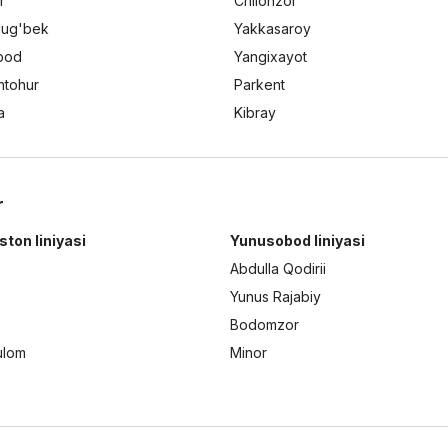
r
Chilonzor
lug'bek
Yakkasaroy
bod
Yangixayot
ntohur
Parkent
a
Kibray
r
ston liniyasi
Yunusobod liniyasi
Abdulla Qodirii
Yunus Rajabiy
Bodomzor
ulom
Minor