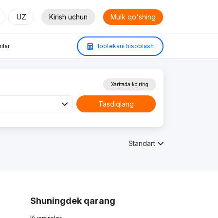
UZ
Kirish uchun
Mulk qo'shing
ilar
Ipotekani hisoblash
Xaritada ko'ring
Tasdiqlang
Standart
Shuningdek qarang