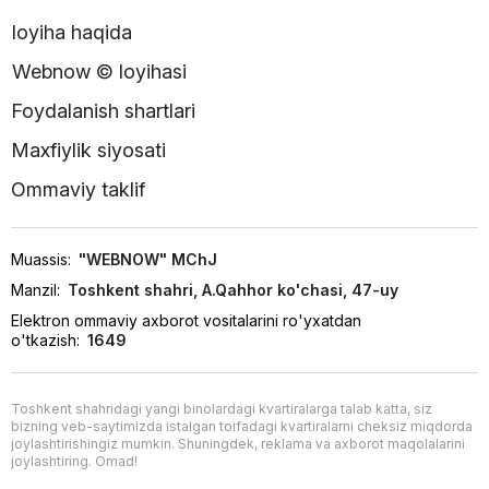
loyiha haqida
Webnow © loyihasi
Foydalanish shartlari
Maxfiylik siyosati
Ommaviy taklif
Muassis:
"WEBNOW" MChJ
Manzil:
Toshkent shahri, A.Qahhor ko'chasi, 47-uy
Elektron ommaviy axborot vositalarini ro'yxatdan
o'tkazish:
1649
Toshkent shahridagi yangi binolardagi kvartiralarga talab katta, siz
bizning veb-saytimizda istalgan toifadagi kvartiralarni cheksiz miqdorda
joylashtirishingiz mumkin. Shuningdek, reklama va axborot maqolalarini
joylashtiring. Omad!