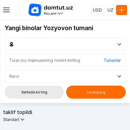
USD
UZ
Yangi binolar Yozyovon tumani
Tumanlar
Narxi
Xaritada ko'ring
Tasdiqlang
taklif topildi
Standart