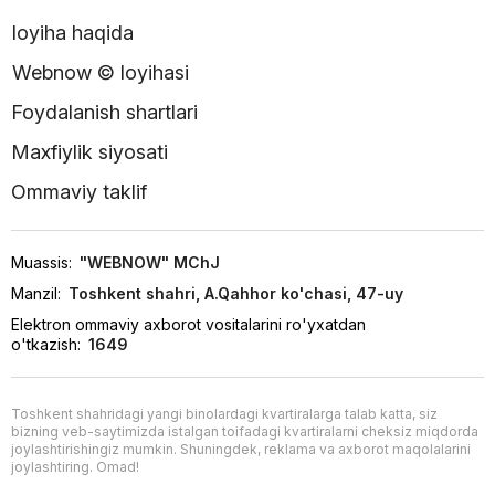
loyiha haqida
Webnow © loyihasi
Foydalanish shartlari
Maxfiylik siyosati
Ommaviy taklif
Muassis:
"WEBNOW" MChJ
Manzil:
Toshkent shahri, A.Qahhor ko'chasi, 47-uy
Elektron ommaviy axborot vositalarini ro'yxatdan
o'tkazish:
1649
Toshkent shahridagi yangi binolardagi kvartiralarga talab katta, siz
bizning veb-saytimizda istalgan toifadagi kvartiralarni cheksiz miqdorda
joylashtirishingiz mumkin. Shuningdek, reklama va axborot maqolalarini
joylashtiring. Omad!