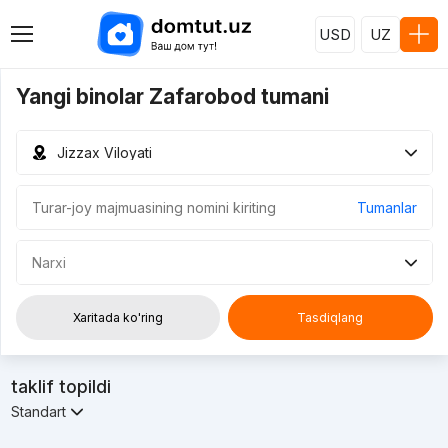
USD
UZ
Yangi binolar Zafarobod tumani
Jizzax Viloyati
Tumanlar
Narxi
Xaritada ko'ring
Tasdiqlang
taklif topildi
Standart