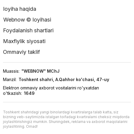
loyiha haqida
Webnow © loyihasi
Foydalanish shartlari
Maxfiylik siyosati
Ommaviy taklif
Muassis:
"WEBNOW" MChJ
Manzil:
Toshkent shahri, A.Qahhor ko'chasi, 47-uy
Elektron ommaviy axborot vositalarini ro'yxatdan
o'tkazish:
1649
Toshkent shahridagi yangi binolardagi kvartiralarga talab katta, siz
bizning veb-saytimizda istalgan toifadagi kvartiralarni cheksiz miqdorda
joylashtirishingiz mumkin. Shuningdek, reklama va axborot maqolalarini
joylashtiring. Omad!