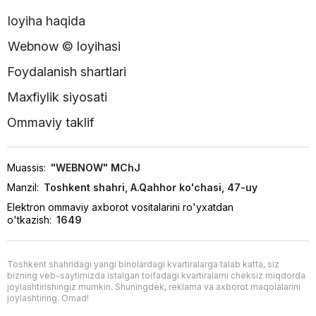
loyiha haqida
Webnow © loyihasi
Foydalanish shartlari
Maxfiylik siyosati
Ommaviy taklif
Muassis:
"WEBNOW" MChJ
Manzil:
Toshkent shahri, A.Qahhor ko'chasi, 47-uy
Elektron ommaviy axborot vositalarini ro'yxatdan
o'tkazish:
1649
Toshkent shahridagi yangi binolardagi kvartiralarga talab katta, siz
bizning veb-saytimizda istalgan toifadagi kvartiralarni cheksiz miqdorda
joylashtirishingiz mumkin. Shuningdek, reklama va axborot maqolalarini
joylashtiring. Omad!