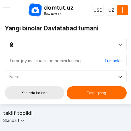
USD
UZ
Yangi binolar Davlatabad tumani
Tumanlar
Narxi
Xaritada ko'ring
Tasdiqlang
taklif topildi
Standart