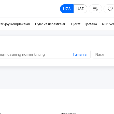
UZS
USD
rar-joy komplekslari
Uylar va uchastkalar
Tijorat
Ipoteka
Quruvch
Tumanlar
Narxi