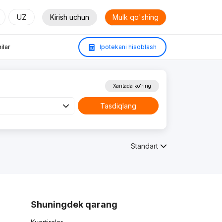
UZ
Kirish uchun
Mulk qo'shing
ilar
Ipotekani hisoblash
Xaritada ko'ring
Tasdiqlang
Standart
Shuningdek qarang