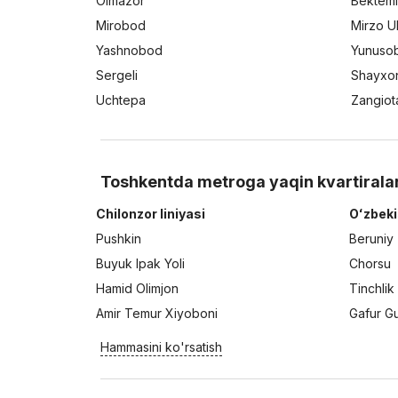
Olmazor
Bektemi
Mirobod
Mirzo U
Yashnobod
Yunuso
Sergeli
Shayxo
Uchtepa
Zangiot
Toshkentda metroga yaqin kvartirala
Chilonzor liniyasi
Oʻzbeki
Pushkin
Beruniy
Buyuk Ipak Yoli
Chorsu
Hamid Olimjon
Tinchlik
Amir Temur Xiyoboni
Gafur G
Hammasini ko'rsatish