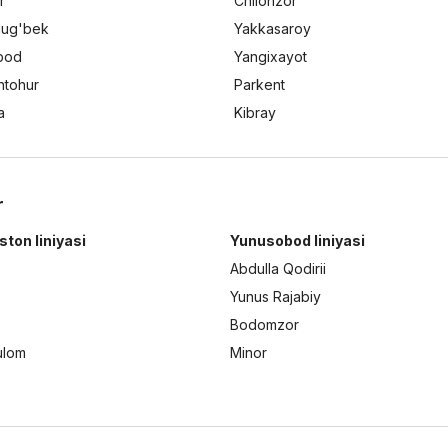
r
Chilonzor
lug'bek
Yakkasaroy
bod
Yangixayot
ntohur
Parkent
a
Kibray
r
ston liniyasi
Yunusobod liniyasi
Abdulla Qodirii
Yunus Rajabiy
Bodomzor
ulom
Minor