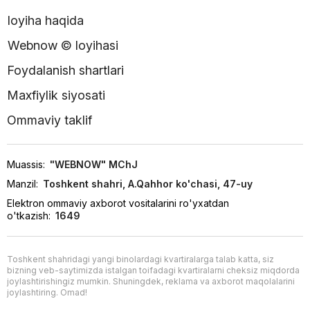
loyiha haqida
Webnow © loyihasi
Foydalanish shartlari
Maxfiylik siyosati
Ommaviy taklif
Muassis:
"WEBNOW" MChJ
Manzil:
Toshkent shahri, A.Qahhor ko'chasi, 47-uy
Elektron ommaviy axborot vositalarini ro'yxatdan
o'tkazish:
1649
Toshkent shahridagi yangi binolardagi kvartiralarga talab katta, siz
bizning veb-saytimizda istalgan toifadagi kvartiralarni cheksiz miqdorda
joylashtirishingiz mumkin. Shuningdek, reklama va axborot maqolalarini
joylashtiring. Omad!