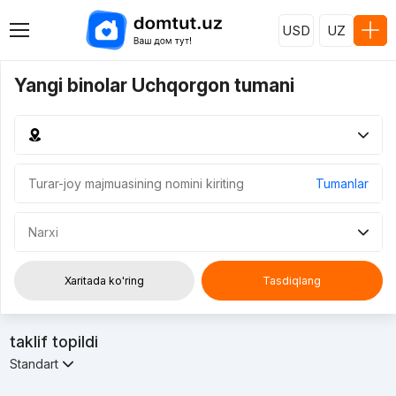
USD
UZ
Yangi binolar Uchqorgon tumani
Tumanlar
Narxi
Xaritada ko'ring
Tasdiqlang
taklif topildi
Standart