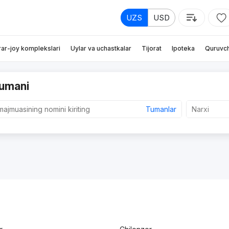
UZS
USD
rar-joy komplekslari
Uylar va uchastkalar
Tijorat
Ipoteka
Quruvch
tumani
Tumanlar
Narxi