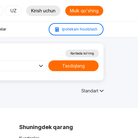
UZ
Kirish uchun
Mulk qo'shing
ilar
Ipotekani hisoblash
Xaritada ko'ring
Tasdiqlang
Standart
Shuningdek qarang