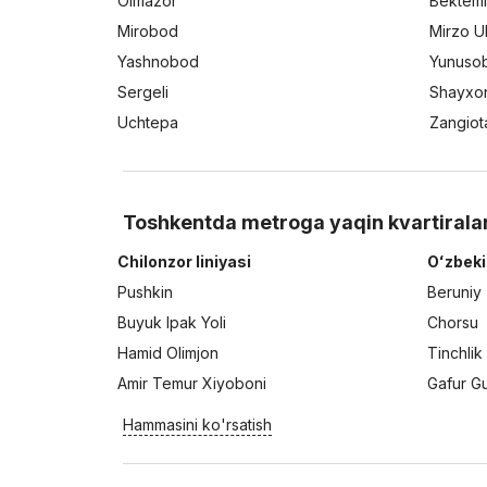
Olmazor
Bektemi
Mirobod
Mirzo U
Yashnobod
Yunuso
Sergeli
Shayxo
Uchtepa
Zangiot
Toshkentda metroga yaqin kvartirala
Chilonzor liniyasi
Oʻzbeki
Pushkin
Beruniy
Buyuk Ipak Yoli
Chorsu
Hamid Olimjon
Tinchlik
Amir Temur Xiyoboni
Gafur G
Hammasini ko'rsatish