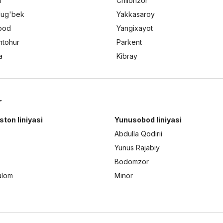
r
Chilonzor
lug'bek
Yakkasaroy
bod
Yangixayot
ntohur
Parkent
a
Kibray
r
ston liniyasi
Yunusobod liniyasi
Abdulla Qodirii
Yunus Rajabiy
Bodomzor
ulom
Minor