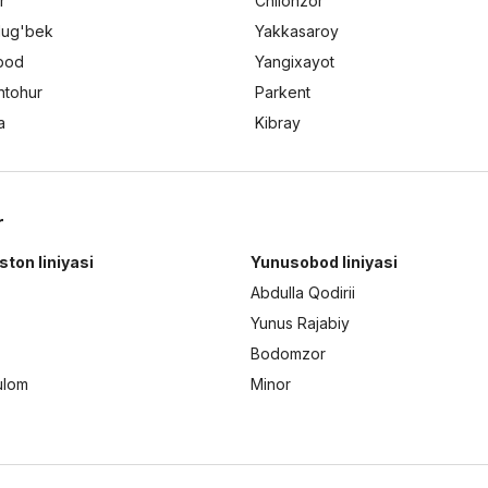
r
Chilonzor
lug'bek
Yakkasaroy
bod
Yangixayot
ntohur
Parkent
a
Kibray
r
ston liniyasi
Yunusobod liniyasi
Abdulla Qodirii
Yunus Rajabiy
Bodomzor
ulom
Minor