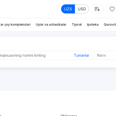
UZS
USD
rar-joy komplekslari
Uylar va uchastkalar
Tijorat
Ipoteka
Quruvch
Tumanlar
Narxi