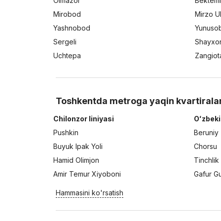
Olmazor
Bektemi
Mirobod
Mirzo U
Yashnobod
Yunuso
Sergeli
Shayxo
Uchtepa
Zangiot
Toshkentda metroga yaqin kvartirala
Chilonzor liniyasi
Oʻzbeki
Pushkin
Beruniy
Buyuk Ipak Yoli
Chorsu
Hamid Olimjon
Tinchlik
Amir Temur Xiyoboni
Gafur G
Hammasini ko'rsatish