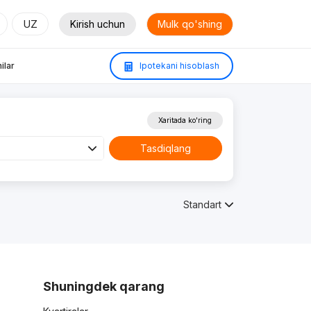
UZ
Kirish uchun
Mulk qo'shing
ilar
Ipotekani hisoblash
Xaritada ko'ring
Tasdiqlang
Standart
Shuningdek qarang