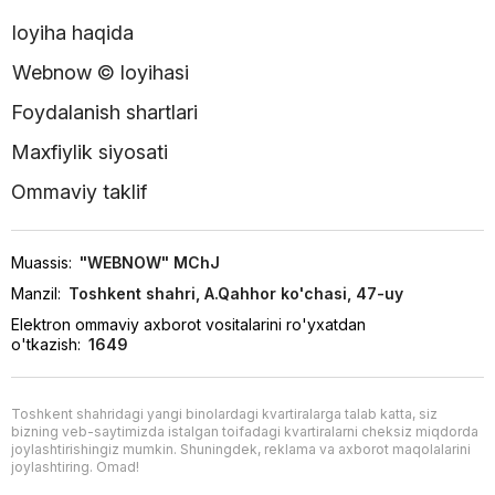
loyiha haqida
Webnow © loyihasi
Foydalanish shartlari
Maxfiylik siyosati
Ommaviy taklif
Muassis:
"WEBNOW" MChJ
Manzil:
Toshkent shahri, A.Qahhor ko'chasi, 47-uy
Elektron ommaviy axborot vositalarini ro'yxatdan
o'tkazish:
1649
Toshkent shahridagi yangi binolardagi kvartiralarga talab katta, siz
bizning veb-saytimizda istalgan toifadagi kvartiralarni cheksiz miqdorda
joylashtirishingiz mumkin. Shuningdek, reklama va axborot maqolalarini
joylashtiring. Omad!