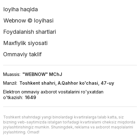
loyiha haqida
Webnow © loyihasi
Foydalanish shartlari
Maxfiylik siyosati
Ommaviy taklif
Muassis:
"WEBNOW" MChJ
Manzil:
Toshkent shahri, A.Qahhor ko'chasi, 47-uy
Elektron ommaviy axborot vositalarini ro'yxatdan
o'tkazish:
1649
Toshkent shahridagi yangi binolardagi kvartiralarga talab katta, siz
bizning veb-saytimizda istalgan toifadagi kvartiralarni cheksiz miqdorda
joylashtirishingiz mumkin. Shuningdek, reklama va axborot maqolalarini
joylashtiring. Omad!