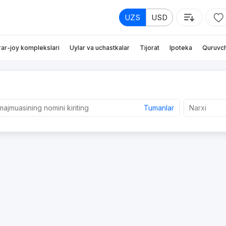
UZS
USD
rar-joy komplekslari
Uylar va uchastkalar
Tijorat
Ipoteka
Quruvch
Tumanlar
Narxi