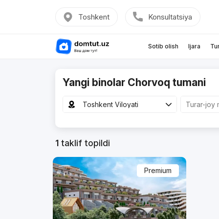
Toshkent
Konsultatsiya
Sotib olish
Ijara
Tu
Yangi binolar Chorvoq tumani
Toshkent Viloyati
1
taklif topildi
Premium