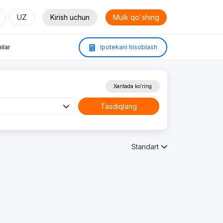
UZ
Kirish uchun
Mulk qo'shing
ilar
Ipotekani hisoblash
Xaritada ko'ring
Tasdiqlang
Standart