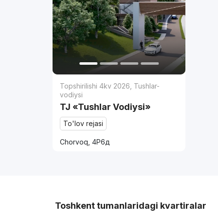
Topshirilishi 4kv 2026
,
Tushlar-
vodiysi
TJ «Tushlar Vodiysi»
To'lov rejasi
Chorvoq, 4Р6д
Toshkent tumanlaridagi kvartiralar