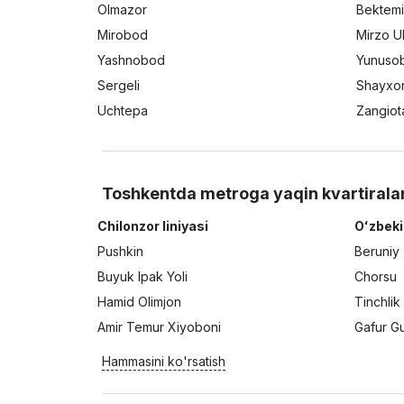
Olmazor
Bektemi
Mirobod
Mirzo U
Yashnobod
Yunuso
Sergeli
Shayxo
Uchtepa
Zangiot
Toshkentda metroga yaqin kvartirala
Chilonzor liniyasi
Oʻzbeki
Pushkin
Beruniy
Buyuk Ipak Yoli
Chorsu
Hamid Olimjon
Tinchlik
Amir Temur Xiyoboni
Gafur G
Hammasini ko'rsatish