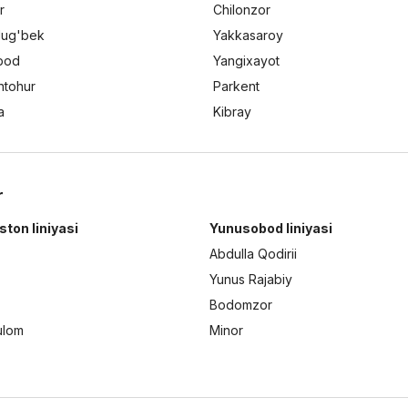
r
Chilonzor
lug'bek
Yakkasaroy
bod
Yangixayot
ntohur
Parkent
a
Kibray
r
ston liniyasi
Yunusobod liniyasi
Abdulla Qodirii
Yunus Rajabiy
Bodomzor
ulom
Minor