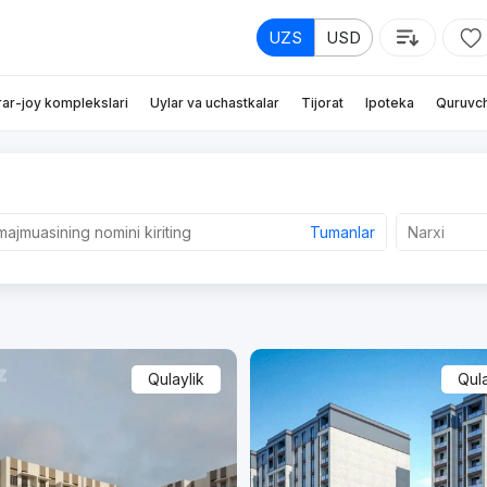
UZS
USD
rar-joy komplekslari
Uylar va uchastkalar
Tijorat
Ipoteka
Quruvch
Tumanlar
Narxi
Qulaylik
Qula