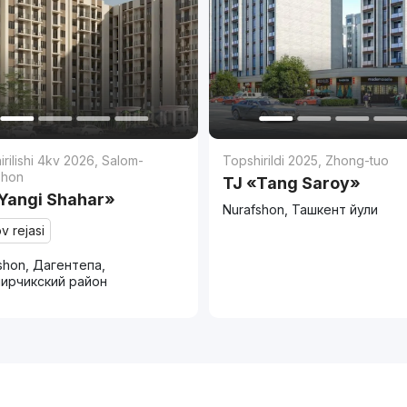
rilishi 4kv 2026
,
Salom-
Topshirildi 2025
,
Zhong-tuo
shon
TJ «Tang Saroy»
Yangi Shahar»
Nurafshon, Ташкент йули
v rejasi
shon, Дагентепа,
ирчикский район