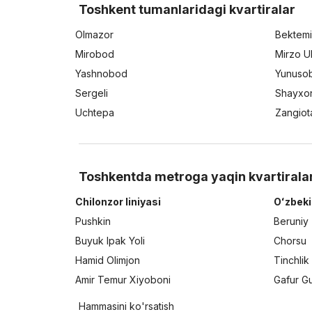
Toshkent tumanlaridagi kvartiralar
Olmazor
Bektemi
Mirobod
Mirzo U
Yashnobod
Yunuso
Sergeli
Shayxo
Uchtepa
Zangiot
Toshkentda metroga yaqin kvartirala
Chilonzor liniyasi
Oʻzbeki
Pushkin
Beruniy
Buyuk Ipak Yoli
Chorsu
Hamid Olimjon
Tinchlik
Amir Temur Xiyoboni
Gafur G
Hammasini ko'rsatish