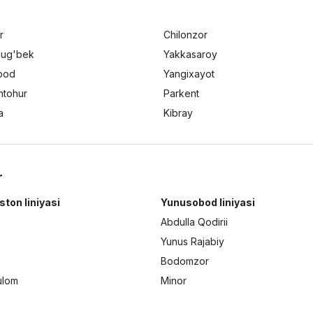
r
Chilonzor
lug'bek
Yakkasaroy
bod
Yangixayot
ntohur
Parkent
a
Kibray
r
ston liniyasi
Yunusobod liniyasi
Abdulla Qodirii
Yunus Rajabiy
Bodomzor
ulom
Minor