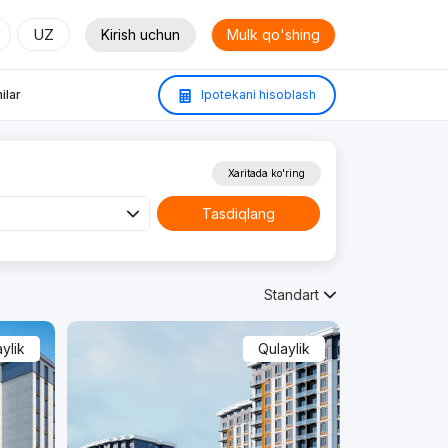
UZ
Kirish uchun
Mulk qo'shing
ilar
Ipotekani hisoblash
Xaritada ko'ring
Tasdiqlang
Standart
ylik
Qulaylik