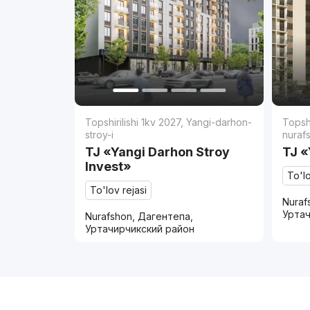
Topshirilishi 1kv 2027
,
Yangi-darhon-
Topshi
stroy-i
nuraf
TJ «Yangi Darhon Stroy
TJ «
Invest»
To'lo
To'lov rejasi
Nuraf
Уртач
Nurafshon, Дагентепа,
Уртачирчикский район