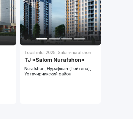
Topshirildi 2025
,
Salom-nurafshon
TJ «Salom Nurafshon»
Nurafshon, Нурафшан (Тойтепа),
Уртачирчикский район