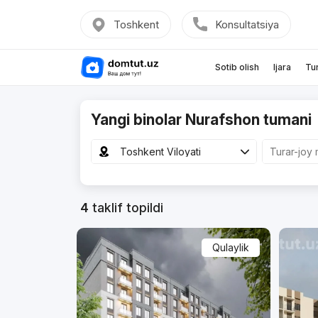
Toshkent
Konsultatsiya
Sotib olish
Ijara
Tu
Yangi binolar Nurafshon tumani
Toshkent Viloyati
4
taklif topildi
Qulaylik