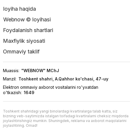
loyiha haqida
Webnow © loyihasi
Foydalanish shartlari
Maxfiylik siyosati
Ommaviy taklif
Muassis:
"WEBNOW" MChJ
Manzil:
Toshkent shahri, A.Qahhor ko'chasi, 47-uy
Elektron ommaviy axborot vositalarini ro'yxatdan
o'tkazish:
1649
Toshkent shahridagi yangi binolardagi kvartiralarga talab katta, siz
bizning veb-saytimizda istalgan toifadagi kvartiralarni cheksiz miqdorda
joylashtirishingiz mumkin. Shuningdek, reklama va axborot maqolalarini
joylashtiring. Omad!