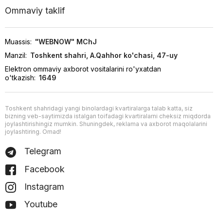
Ommaviy taklif
Muassis:
"WEBNOW" MChJ
Manzil:
Toshkent shahri, A.Qahhor ko'chasi, 47-uy
Elektron ommaviy axborot vositalarini ro'yxatdan
o'tkazish:
1649
Toshkent shahridagi yangi binolardagi kvartiralarga talab katta, siz
bizning veb-saytimizda istalgan toifadagi kvartiralarni cheksiz miqdorda
joylashtirishingiz mumkin. Shuningdek, reklama va axborot maqolalarini
joylashtiring. Omad!
Telegram
Facebook
Instagram
Youtube