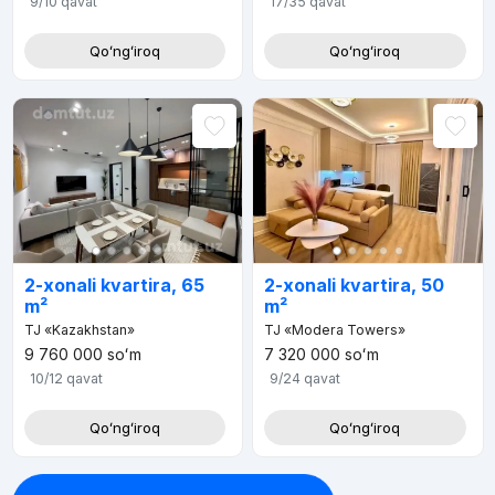
9/10
qavat
17/35
qavat
Qoʻngʻiroq
Qoʻngʻiroq
2-xonali kvartira, 65
2-xonali kvartira, 50
m²
m²
TJ «Kazakhstan»
TJ «Modera Towers»
9 760 000
soʻm
7 320 000
soʻm
10/12
qavat
9/24
qavat
Qoʻngʻiroq
Qoʻngʻiroq