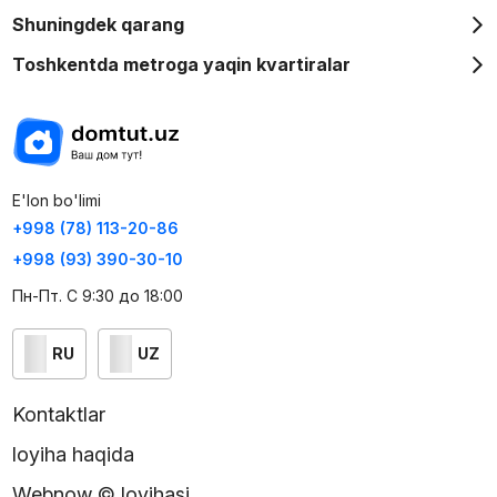
Shuningdek qarang
Toshkentda metroga yaqin kvartiralar
E'lon bo'limi
+998 (78) 113-20-86
+998 (93) 390-30-10
Пн-Пт. С 9:30 до 18:00
RU
UZ
Kontaktlar
loyiha haqida
Webnow © loyihasi