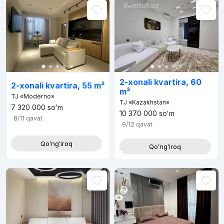
2-xonali kvartira, 60
2-xonali kvartira, 55 m²
m²
TJ «Moderno»
TJ «Kazakhstan»
7 320 000
soʻm
10 370 000
soʻm
8/11
qavat
9/12
qavat
Qoʻngʻiroq
Qoʻngʻiroq