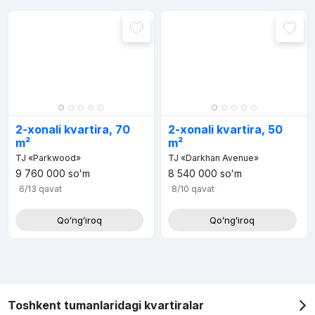
2-xonali kvartira, 70
2-xonali kvartira, 50
m²
m²
TJ «Parkwood»
TJ «Darkhan Avenue»
9 760 000
soʻm
8 540 000
soʻm
6/13
qavat
8/10
qavat
Qoʻngʻiroq
Qoʻngʻiroq
Toshkent tumanlaridagi kvartiralar