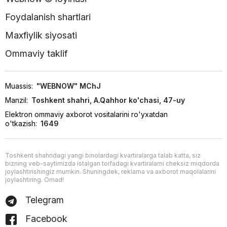
Foydalanish shartlari
Maxfiylik siyosati
Ommaviy taklif
Muassis:
"WEBNOW" MChJ
Manzil:
Toshkent shahri, A.Qahhor ko'chasi, 47-uy
Elektron ommaviy axborot vositalarini ro'yxatdan
o'tkazish:
1649
Toshkent shahridagi yangi binolardagi kvartiralarga talab katta, siz
bizning veb-saytimizda istalgan toifadagi kvartiralarni cheksiz miqdorda
joylashtirishingiz mumkin. Shuningdek, reklama va axborot maqolalarini
joylashtiring. Omad!
Telegram
Facebook