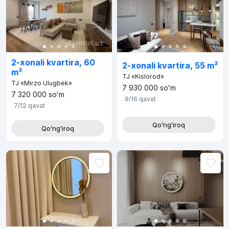
2-xonali kvartira, 60
2-xonali kvartira, 55 m²
m²
TJ «Kislorod»
TJ «Mirzo Ulugbek»
7 930 000
soʻm
7 320 000
soʻm
9/16
qavat
7/12
qavat
Qoʻngʻiroq
Qoʻngʻiroq