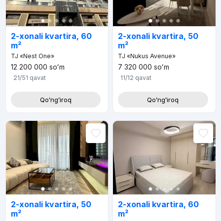
2-xonali kvartira, 60
2-xonali kvartira, 50
m²
m²
TJ «Nest One»
TJ «Nukus Avenue»
12 200 000
soʻm
7 320 000
soʻm
21/51
qavat
11/12
qavat
Qoʻngʻiroq
Qoʻngʻiroq
2-xonali kvartira, 50
2-xonali kvartira, 60
m²
m²