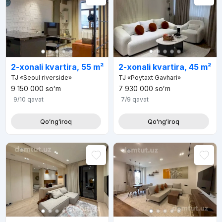
2-xonali kvartira, 55 m²
2-xonali kvartira, 45 m²
TJ «Seoul riverside»
TJ «Poytaxt Gavhari»
9 150 000
soʻm
7 930 000
soʻm
9/10
qavat
7/9
qavat
Qoʻngʻiroq
Qoʻngʻiroq