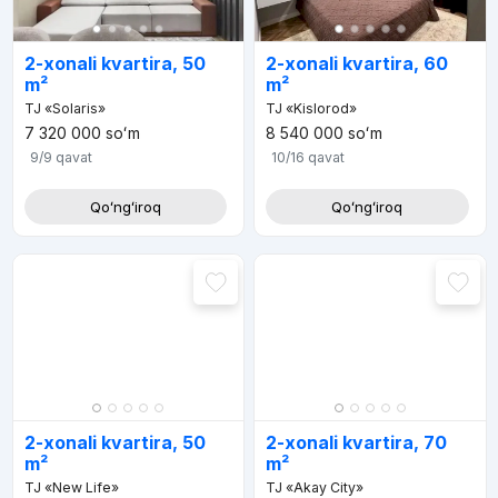
2-xonali kvartira, 50
2-xonali kvartira, 60
m²
m²
TJ «Solaris»
TJ «Kislorod»
7 320 000
soʻm
8 540 000
soʻm
9/9
qavat
10/16
qavat
Qoʻngʻiroq
Qoʻngʻiroq
2-xonali kvartira, 50
2-xonali kvartira, 70
m²
m²
TJ «New Life»
TJ «Akay City»