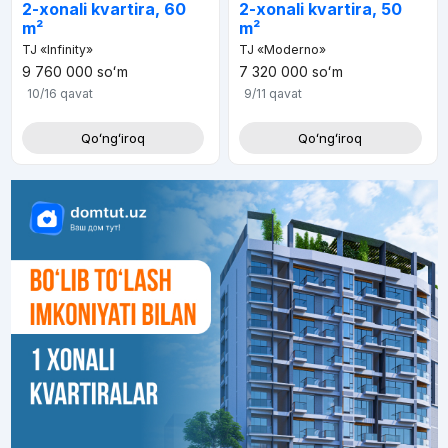
2-xonali kvartira, 60
2-xonali kvartira, 50
m²
m²
TJ «Infinity»
TJ «Moderno»
9 760 000
soʻm
7 320 000
soʻm
10/16
qavat
9/11
qavat
Qoʻngʻiroq
Qoʻngʻiroq