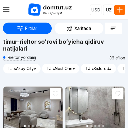
USD
UZ
Filtrlar
Xaritada
timur-rieltor soʻrovi boʻyicha qidiruv
natijalari
Rieltor yordami
36 e'lon
TJ «Akay City»
TJ «Nest One»
TJ «Kislorod»
TJ 
Reklama