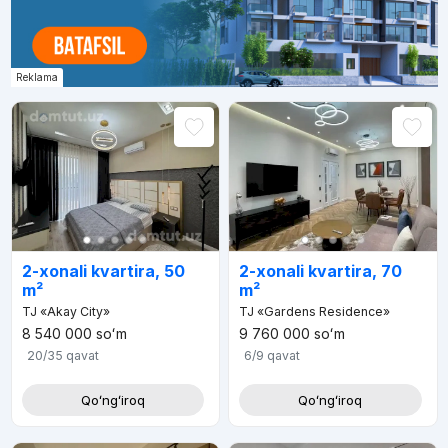
Reklama
2-xonali kvartira, 50
2-xonali kvartira, 70
m²
m²
TJ «Akay City»
TJ «Gardens Residence»
8 540 000
soʻm
9 760 000
soʻm
20/35
qavat
6/9
qavat
Qoʻngʻiroq
Qoʻngʻiroq