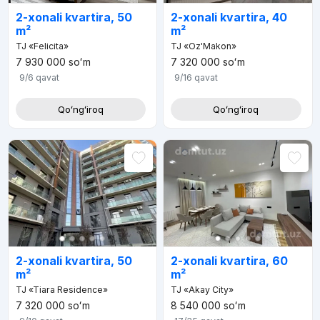
2-xonali kvartira, 50
2-xonali kvartira, 40
m²
m²
TJ «Felicita»
TJ «Oz'Makon»
7 930 000
soʻm
7 320 000
soʻm
9/6
qavat
9/16
qavat
Qoʻngʻiroq
Qoʻngʻiroq
2-xonali kvartira, 50
2-xonali kvartira, 60
m²
m²
TJ «Tiara Residence»
TJ «Akay City»
7 320 000
soʻm
8 540 000
soʻm