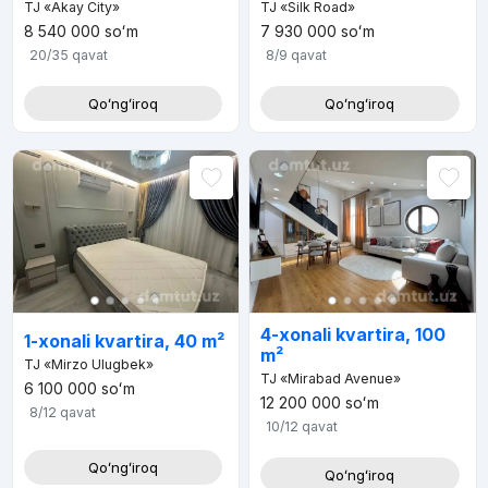
TJ «Akay City»
TJ «Silk Road»
8 540 000
soʻm
7 930 000
soʻm
20/35
qavat
8/9
qavat
Qoʻngʻiroq
Qoʻngʻiroq
4-xonali kvartira, 100
1-xonali kvartira, 40 m²
m²
TJ «Mirzo Ulugbek»
TJ «Mirabad Avenue»
6 100 000
soʻm
12 200 000
soʻm
8/12
qavat
10/12
qavat
Qoʻngʻiroq
Qoʻngʻiroq