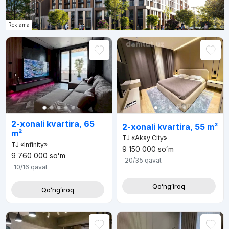
Reklama
2-xonali kvartira, 65
2-xonali kvartira, 55 m²
m²
TJ «Akay City»
TJ «Infinity»
9 150 000
soʻm
9 760 000
soʻm
20/35
qavat
10/16
qavat
Qoʻngʻiroq
Qoʻngʻiroq