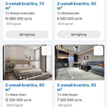
3-xonali kvartira, 70
2-xonali kvartira, 50
m²
m²
TJ «Seoul riverside»
TJ «Parkwood»
10 980 000
soʻm
8 540 000
soʻm
9/10
qavat
8/13
qavat
Qoʻngʻiroq
Qoʻngʻiroq
2-xonali kvartira, 60
2-xonali kvartira, 50
m²
m²
TJ «Nest One»
TJ «Silk Road»
12 200 000
soʻm
7 320 000
soʻm
20/51
qavat
9/9
qavat