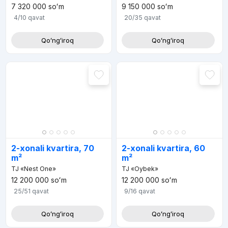
7 320 000
soʻm
9 150 000
soʻm
4/10
qavat
20/35
qavat
Qoʻngʻiroq
Qoʻngʻiroq
2-xonali kvartira, 70
2-xonali kvartira, 60
m²
m²
TJ «Nest One»
TJ «Oybek»
12 200 000
soʻm
12 200 000
soʻm
25/51
qavat
9/16
qavat
Qoʻngʻiroq
Qoʻngʻiroq