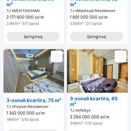
m²
m²
TJ «MUHTASHAM»
TJ «Mashxadi Residence»
2 171 600 000
soʻm
1 891 000 000
soʻm
23M
/m²
5/11
qavat
23M
/m²
2/7
qavat
Qoʻngʻiroq
Qoʻngʻiroq
3-xonali kvartira, 65
3-xonali kvartira, 75 m²
m²
TJ «Poytaxt Residence»
TJ «Infinity»
1 342 000 000
soʻm
3 294 000 000
soʻm
18M
/m²
3/10
qavat
51M
/m²
7/16
qavat