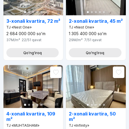
3-xonali kvartira, 72 m²
2-xonali kvartira, 45 m²
TJ «Nest One»
TJ «Nest One»
2 684 000 000
soʻm
1 305 400 000
soʻm
37M
/m²
22/51
qavat
29M
/m²
7/51
qavat
Qoʻngʻiroq
Qoʻngʻiroq
4-xonali kvartira, 109
2-xonali kvartira, 50
m²
m²
TJ «MUHTASHAM»
TJ «Infinity»