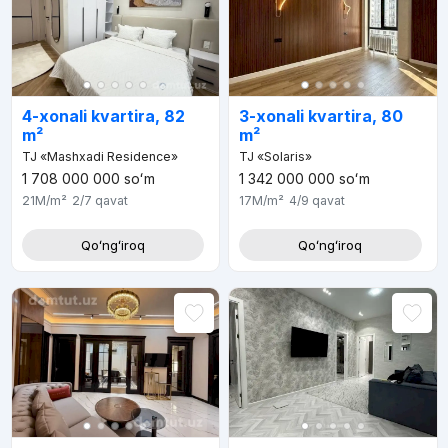
4-xonali kvartira, 82
3-xonali kvartira, 80
m²
m²
TJ «Mashxadi Residence»
TJ «Solaris»
1 708 000 000
soʻm
1 342 000 000
soʻm
21M
/m²
2/7
qavat
17M
/m²
4/9
qavat
Qoʻngʻiroq
Qoʻngʻiroq