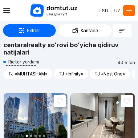
USD
UZ
Filtrlar
Xaritada
centaralrealty soʻrovi boʻyicha qidiruv
natijalari
Rieltor yordami
40 e'lon
TJ «MUHTASHAM»
TJ «Infinity»
TJ «Nest One»
Reklama