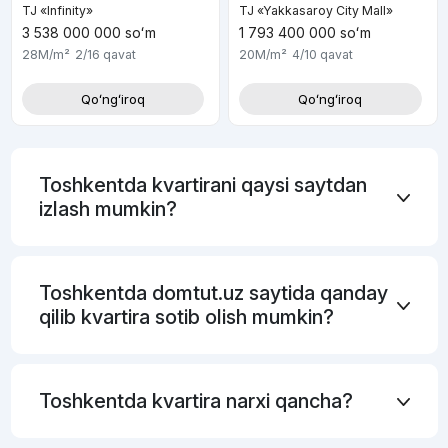
TJ «Infinity»
TJ «Yakkasaroy City Mall»
3 538 000 000
soʻm
1 793 400 000
soʻm
28M
/m²
2/16
qavat
20M
/m²
4/10
qavat
Qoʻngʻiroq
Qoʻngʻiroq
Toshkentda kvartirani qaysi saytdan
izlash mumkin?
Toshkentda domtut.uz saytida qanday
qilib kvartira sotib olish mumkin?
Toshkentda kvartira narxi qancha?