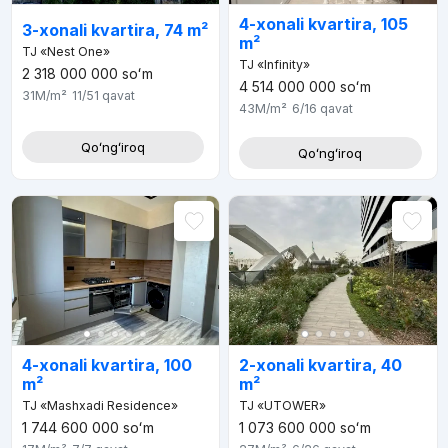
4-xonali kvartira, 105
3-xonali kvartira, 74 m²
m²
TJ «Nest One»
TJ «Infinity»
2 318 000 000
soʻm
4 514 000 000
soʻm
31M
/m²
11/51
qavat
43M
/m²
6/16
qavat
Qoʻngʻiroq
Qoʻngʻiroq
4-xonali kvartira, 100
2-xonali kvartira, 40
m²
m²
TJ «Mashxadi Residence»
TJ «UTOWER»
1 744 600 000
soʻm
1 073 600 000
soʻm