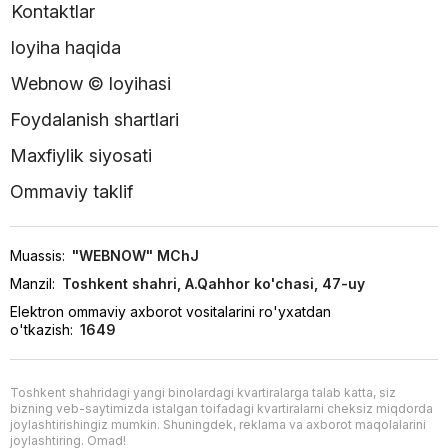
Kontaktlar
loyiha haqida
Webnow © loyihasi
Foydalanish shartlari
Maxfiylik siyosati
Ommaviy taklif
Muassis:
"WEBNOW" MChJ
Manzil:
Toshkent shahri, A.Qahhor ko'chasi, 47-uy
Elektron ommaviy axborot vositalarini ro'yxatdan
o'tkazish:
1649
Toshkent shahridagi yangi binolardagi kvartiralarga talab katta, siz
bizning veb-saytimizda istalgan toifadagi kvartiralarni cheksiz miqdorda
joylashtirishingiz mumkin. Shuningdek, reklama va axborot maqolalarini
joylashtiring. Omad!