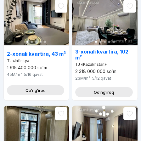
3-xonali kvartira, 102
2-xonali kvartira, 43 m²
m²
TJ «Infinity»
TJ «Kazakhstan»
1 915 400 000
soʻm
2 318 000 000
soʻm
45M
/m²
5/16
qavat
23M
/m²
5/12
qavat
Qoʻngʻiroq
Qoʻngʻiroq