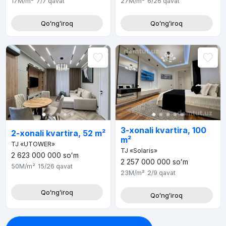
17M
/m²
7/7
qavat
27M
/m²
6/26
qavat
Qoʻngʻiroq
Qoʻngʻiroq
3-xonali kvartira, 100
2-xonali kvartira, 52 m²
m²
TJ «UTOWER»
TJ «Solaris»
2 623 000 000
soʻm
2 257 000 000
soʻm
50M
/m²
15/26
qavat
23M
/m²
2/9
qavat
Qoʻngʻiroq
Qoʻngʻiroq