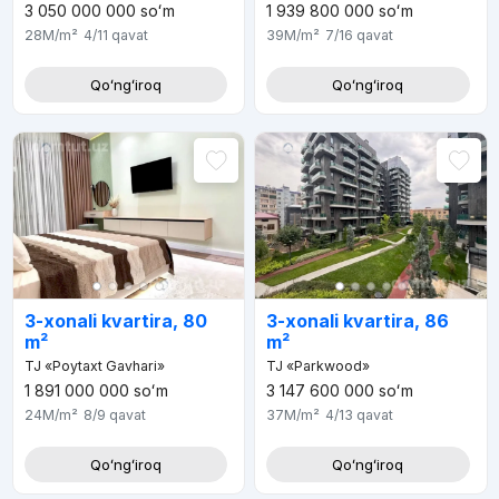
3 050 000 000
soʻm
1 939 800 000
soʻm
28M
/m²
4/11
qavat
39M
/m²
7/16
qavat
Qoʻngʻiroq
Qoʻngʻiroq
3-xonali kvartira, 80
3-xonali kvartira, 86
m²
m²
TJ «Poytaxt Gavhari»
TJ «Parkwood»
1 891 000 000
soʻm
3 147 600 000
soʻm
24M
/m²
8/9
qavat
37M
/m²
4/13
qavat
Qoʻngʻiroq
Qoʻngʻiroq