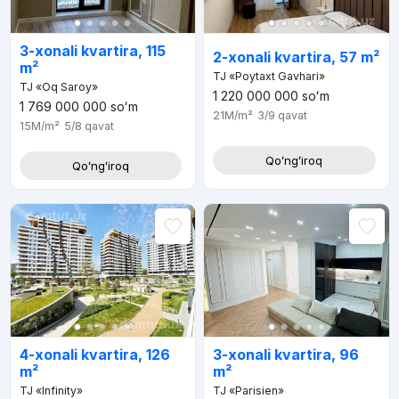
3-xonali kvartira, 115
2-xonali kvartira, 57 m²
m²
TJ «Poytaxt Gavhari»
TJ «Oq Saroy»
1 220 000 000
soʻm
1 769 000 000
soʻm
21M
/m²
3/9
qavat
15M
/m²
5/8
qavat
Qoʻngʻiroq
Qoʻngʻiroq
4-xonali kvartira, 126
3-xonali kvartira, 96
m²
m²
TJ «Infinity»
TJ «Parisien»