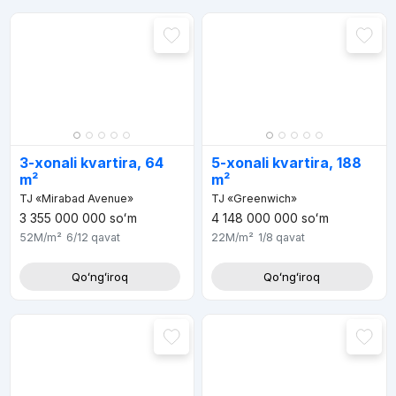
3-xonali kvartira, 64
5-xonali kvartira, 188
m²
m²
TJ «Mirabad Avenue»
TJ «Greenwich»
3 355 000 000
soʻm
4 148 000 000
soʻm
52M
/m²
6/12
qavat
22M
/m²
1/8
qavat
Qoʻngʻiroq
Qoʻngʻiroq