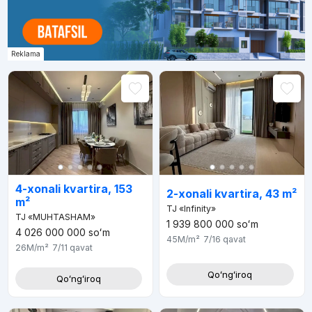
Reklama
4-xonali kvartira, 153
2-xonali kvartira, 43 m²
m²
TJ «Infinity»
TJ «MUHTASHAM»
1 939 800 000
soʻm
4 026 000 000
soʻm
45M
/m²
7/16
qavat
26M
/m²
7/11
qavat
Qoʻngʻiroq
Qoʻngʻiroq