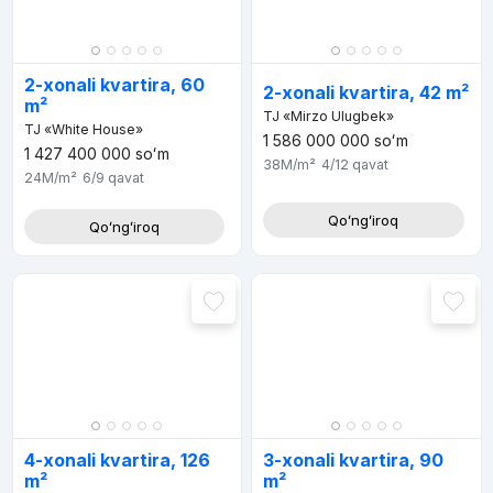
2-xonali kvartira, 60
2-xonali kvartira, 42 m²
m²
TJ «Mirzo Ulugbek»
TJ «White House»
1 586 000 000
soʻm
1 427 400 000
soʻm
38M
/m²
4/12
qavat
24M
/m²
6/9
qavat
Qoʻngʻiroq
Qoʻngʻiroq
4-xonali kvartira, 126
3-xonali kvartira, 90
m²
m²