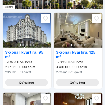
Reklama
3-xonali kvartira, 95
3-xonali kvartira, 125
m²
m²
TJ «MUHTASHAM»
TJ «MUHTASHAM»
2 171 600 000
soʻm
3 416 000 000
soʻm
23M
/m²
5/11
qavat
27M
/m²
8/11
qavat
Qoʻngʻiroq
Qoʻngʻiroq