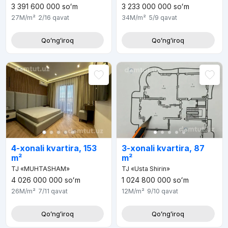
3 391 600 000
soʻm
3 233 000 000
soʻm
27M
/m²
2/16
qavat
34M
/m²
5/9
qavat
Qoʻngʻiroq
Qoʻngʻiroq
4-xonali kvartira, 153
3-xonali kvartira, 87
m²
m²
TJ «MUHTASHAM»
TJ «Usta Shirin»
4 026 000 000
soʻm
1 024 800 000
soʻm
26M
/m²
7/11
qavat
12M
/m²
9/10
qavat
Qoʻngʻiroq
Qoʻngʻiroq