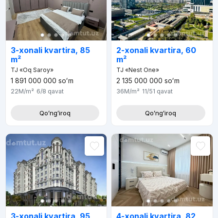
3-xonali kvartira, 85
2-xonali kvartira, 60
m²
m²
TJ «Oq Saroy»
TJ «Nest One»
1 891 000 000
soʻm
2 135 000 000
soʻm
22M
/m²
6/8
qavat
36M
/m²
11/51
qavat
Qoʻngʻiroq
Qoʻngʻiroq
3-xonali kvartira, 95
4-xonali kvartira, 82