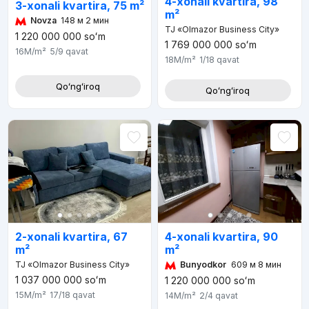
4-xonali kvartira, 98
3-xonali kvartira, 75 m²
m²
Novza
148 м 2 мин
TJ «Olmazor Business City»
1 220 000 000
soʻm
1 769 000 000
soʻm
16M
/m²
5/9
qavat
18M
/m²
1/18
qavat
Qoʻngʻiroq
Qoʻngʻiroq
4-xonali kvartira, 90
2-xonali kvartira, 67
m²
m²
Bunyodkor
609 м 8 мин
TJ «Olmazor Business City»
1 037 000 000
soʻm
1 220 000 000
soʻm
15M
/m²
17/18
qavat
14M
/m²
2/4
qavat