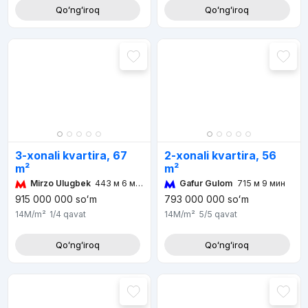
Qoʻngʻiroq
Qoʻngʻiroq
3-xonali kvartira, 67
2-xonali kvartira, 56
m²
m²
Mirzo Ulugbek
443 м 6 мин
Gafur Gulom
715 м 9 мин
915 000 000
soʻm
793 000 000
soʻm
14M
/m²
1/4
qavat
14M
/m²
5/5
qavat
Qoʻngʻiroq
Qoʻngʻiroq