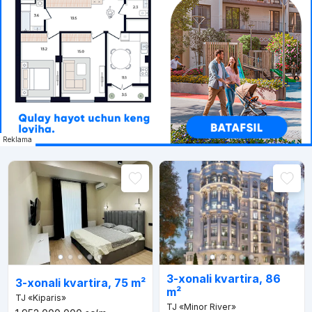
Reklama
3-xonali kvartira, 86
3-xonali kvartira, 75 m²
m²
TJ «Kiparis»
TJ «Minor River»