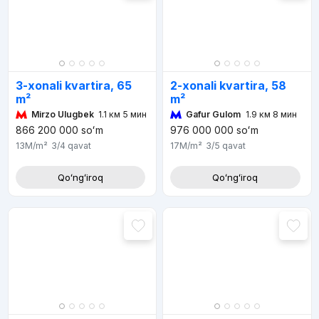
3-xonali kvartira, 65
2-xonali kvartira, 58
m²
m²
Mirzo Ulugbek
1.1 км 5 мин
Gafur Gulom
1.9 км 8 мин
866 200 000
soʻm
976 000 000
soʻm
13M
/m²
3/4
qavat
17M
/m²
3/5
qavat
Qoʻngʻiroq
Qoʻngʻiroq