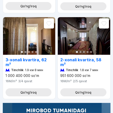
Qoʻngʻiroq
Qoʻngʻiroq
3-xonali kvartira, 62
2-xonali kvartira, 58
m²
m²
Tinchlik
1.9 км 8 мин
Tinchlik
1.8 км 7 мин
1 000 400 000
soʻm
951 600 000
soʻm
16M
/m²
3/4
qavat
16M
/m²
2/5
qavat
Qoʻngʻiroq
Qoʻngʻiroq