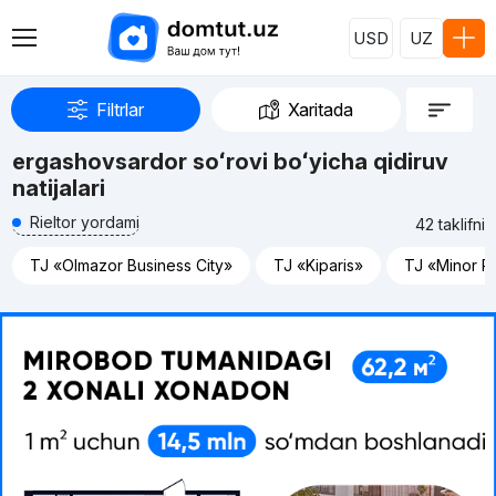
USD
UZ
Filtrlar
Xaritada
ergashovsardor soʻrovi boʻyicha qidiruv
natijalari
Rieltor yordami
42 taklifni
TJ «Olmazor Business City»
TJ «Kiparis»
TJ «Minor R