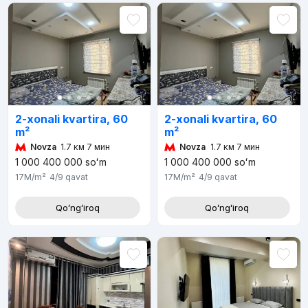
2-xonali kvartira, 60
2-xonali kvartira, 60
m²
m²
Novza
1.7 км 7 мин
Novza
1.7 км 7 мин
1 000 400 000
soʻm
1 000 400 000
soʻm
17M
/m²
4/9
qavat
17M
/m²
4/9
qavat
Qoʻngʻiroq
Qoʻngʻiroq