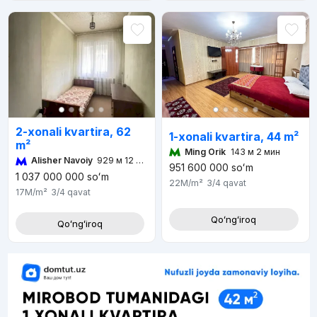
2-xonali kvartira, 62
1-xonali kvartira, 44 m²
m²
Ming Orik
143 м 2 мин
Alisher Navoiy
929 м 12 мин
951 600 000
soʻm
1 037 000 000
soʻm
22M
/m²
3/4
qavat
17M
/m²
3/4
qavat
Qoʻngʻiroq
Qoʻngʻiroq