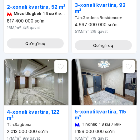
3-xonali kvartira, 92
2-xonali kvartira, 52 m²
m²
Mirzo Ulugbek
1.6 км 6 мин
TJ «Gardens Residence»
817 400 000
soʻm
4 697 000 000
soʻm
16M
/m²
4/5
qavat
51M
/m²
2/9
qavat
Qoʻngʻiroq
Qoʻngʻiroq
5-xonali kvartira, 115
4-xonali kvartira, 122
m²
m²
Tinchlik
1.8 км 7 мин
TJ «Sagbon»
2 013 000 000
soʻm
1 159 000 000
soʻm
17M
/m²
9/9
qavat
10M
/m²
7/9
qavat