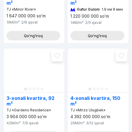
m²
m²
Gafur Gulom
1.9 км 8 мин
TJ «Minor River»
1 647 000 000
soʻm
1 220 000 000
soʻm
19M
/m²
2/9
qavat
14M
/m²
2/5
qavat
Qoʻngʻiroq
Qoʻngʻiroq
3-xonali kvartira, 92
4-xonali kvartira, 150
m²
m²
TJ «Gardens Residence»
TJ «Mirzo Ulugbek»
3 904 000 000
soʻm
4 392 000 000
soʻm
42M
/m²
7/9
qavat
29M
/m²
3/12
qavat