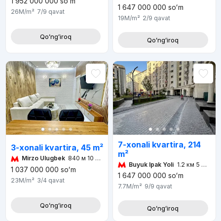
1 952 000 000
soʻm
1 647 000 000
soʻm
26M
/m²
7/9
qavat
19M
/m²
2/9
qavat
Qoʻngʻiroq
Qoʻngʻiroq
7-xonali kvartira, 214
3-xonali kvartira, 45 m²
m²
Mirzo Ulugbek
840 м 10 мин
Buyuk Ipak Yoli
1.2 км 5 мин
1 037 000 000
soʻm
1 647 000 000
soʻm
23M
/m²
3/4
qavat
7.7M
/m²
9/9
qavat
Qoʻngʻiroq
Qoʻngʻiroq