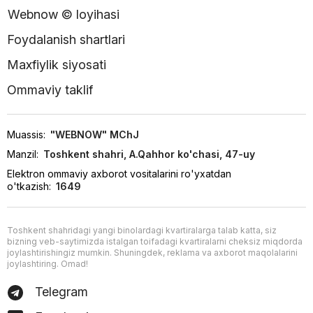
Webnow © loyihasi
Foydalanish shartlari
Maxfiylik siyosati
Ommaviy taklif
Muassis:
"WEBNOW" MChJ
Manzil:
Toshkent shahri, A.Qahhor ko'chasi, 47-uy
Elektron ommaviy axborot vositalarini ro'yxatdan
o'tkazish:
1649
Toshkent shahridagi yangi binolardagi kvartiralarga talab katta, siz
bizning veb-saytimizda istalgan toifadagi kvartiralarni cheksiz miqdorda
joylashtirishingiz mumkin. Shuningdek, reklama va axborot maqolalarini
joylashtiring. Omad!
Telegram