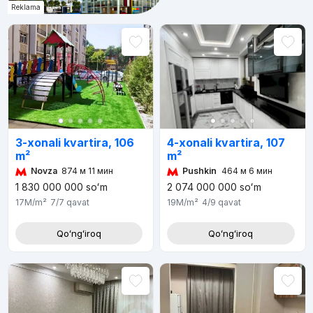
Reklama
3-xonali kvartira, 106
4-xonali kvartira, 107
m²
m²
Novza
874 м 11 мин
Pushkin
464 м 6 мин
1 830 000 000
soʻm
2 074 000 000
soʻm
17M
/m²
7/7
qavat
19M
/m²
4/9
qavat
Qoʻngʻiroq
Qoʻngʻiroq