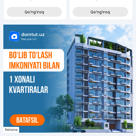
Qoʻngʻiroq
Qoʻngʻiroq
Reklama