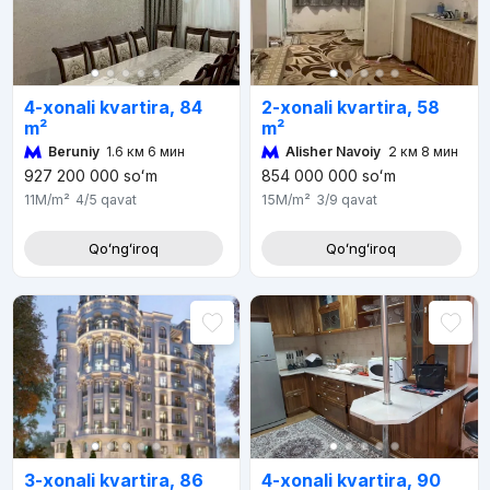
4-xonali kvartira, 84
2-xonali kvartira, 58
m²
m²
Beruniy
1.6 км 6 мин
Alisher Navoiy
2 км 8 мин
927 200 000
soʻm
854 000 000
soʻm
11M
/m²
4/5
qavat
15M
/m²
3/9
qavat
Qoʻngʻiroq
Qoʻngʻiroq
4-xonali kvartira, 90
3-xonali kvartira, 86