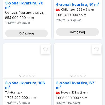
3-xonali kvartira, 70
4-xonali kvartira, 91 m²
m²
Chilonzor
222 м 3 мин
Uchtepa, Фазылтепа улица, Детский сад №455, Чиланзар 21
1 061 400 000
soʻm
854 000 000
soʻm
12M
/m²
2/4
qavat
12M
/m²
3/4
qavat
Qoʻngʻiroq
Qoʻngʻiroq
3-xonali kvartira, 67
3-xonali kvartira, 106
m²
m²
Novza
138 м 2 мин
TJ «Hamza»
1 793 400 000
soʻm
1 098 000 000
soʻm
17M
/m²
7/7
qavat
16M
/m²
1/4
qavat