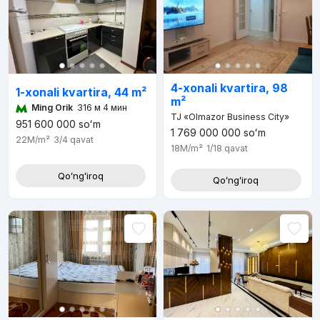
4-xonali kvartira, 98
1-xonali kvartira, 44 m²
m²
Ming Orik
316 м 4 мин
TJ «Olmazor Business City»
951 600 000
soʻm
1 769 000 000
soʻm
22M
/m²
3/4
qavat
18M
/m²
1/18
qavat
Qoʻngʻiroq
Qoʻngʻiroq