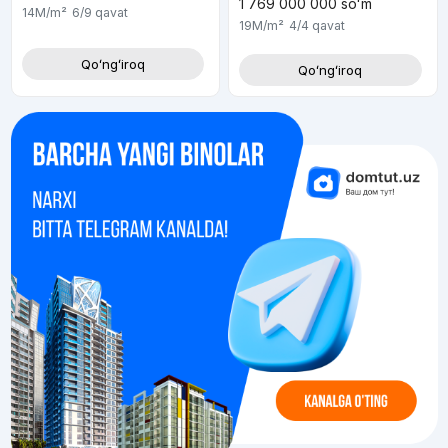
1 769 000 000
soʻm
14M
/m²
6/9
qavat
19M
/m²
4/4
qavat
Qoʻngʻiroq
Qoʻngʻiroq