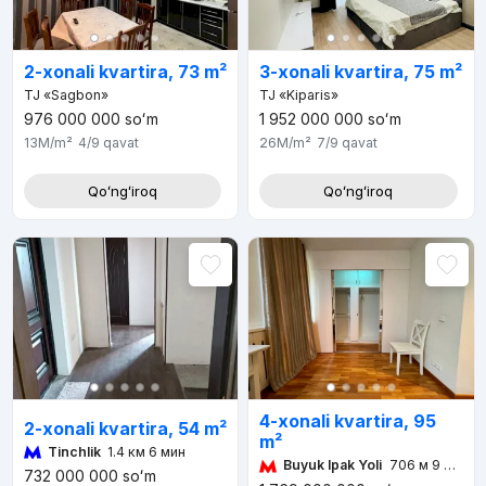
2-xonali kvartira, 73 m²
3-xonali kvartira, 75 m²
TJ «Sagbon»
TJ «Kiparis»
976 000 000
soʻm
1 952 000 000
soʻm
13M
/m²
4/9
qavat
26M
/m²
7/9
qavat
Qoʻngʻiroq
Qoʻngʻiroq
4-xonali kvartira, 95
2-xonali kvartira, 54 m²
m²
Tinchlik
1.4 км 6 мин
Buyuk Ipak Yoli
706 м 9 мин
732 000 000
soʻm