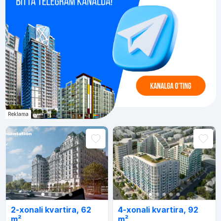
Reklama
2-xonali kvartira, 62
4-xonali kvartira, 92
m²
m²