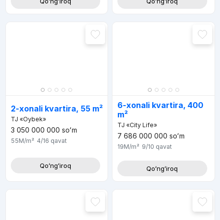
Qoʻngʻiroq
Qoʻngʻiroq
6-xonali kvartira, 400
2-xonali kvartira, 55 m²
m²
TJ «Oybek»
TJ «City Life»
3 050 000 000
soʻm
7 686 000 000
soʻm
55M
/m²
4/16
qavat
19M
/m²
9/10
qavat
Qoʻngʻiroq
Qoʻngʻiroq