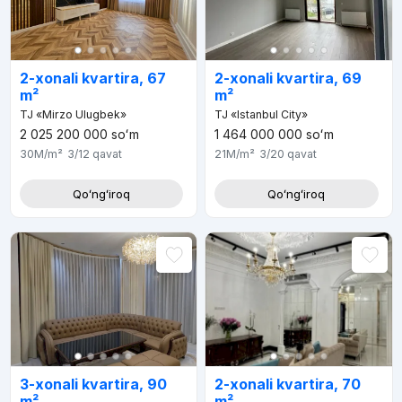
2-xonali kvartira, 67
2-xonali kvartira, 69
m²
m²
TJ «Mirzo Ulugbek»
TJ «Istanbul City»
2 025 200 000
soʻm
1 464 000 000
soʻm
30M
/m²
3/12
qavat
21M
/m²
3/20
qavat
Qoʻngʻiroq
Qoʻngʻiroq
3-xonali kvartira, 90
2-xonali kvartira, 70
m²
m²