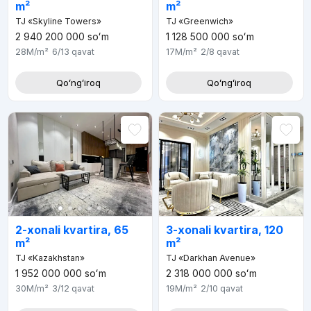
m²
m²
TJ «Skyline Towers»
TJ «Greenwich»
2 940 200 000
soʻm
1 128 500 000
soʻm
28M
/m²
6/13
qavat
17M
/m²
2/8
qavat
Qoʻngʻiroq
Qoʻngʻiroq
2-xonali kvartira, 65
3-xonali kvartira, 120
m²
m²
TJ «Kazakhstan»
TJ «Darkhan Avenue»
1 952 000 000
soʻm
2 318 000 000
soʻm
30M
/m²
3/12
qavat
19M
/m²
2/10
qavat