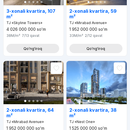
3-xonali kvartira, 107
2-xonali kvartira, 59
m²
m²
TJ «Skyline Towers»
TJ «Mirabad Avenue»
4 026 000 000
soʻm
1 952 000 000
soʻm
38M
/m²
7/13
qavat
33M
/m²
2/12
qavat
Qoʻngʻiroq
Qoʻngʻiroq
2-xonali kvartira, 64
2-xonali kvartira, 38
m²
m²
TJ «Mirabad Avenue»
TJ «Nest One»
1 952 000 000
soʻm
1 525 000 000
soʻm