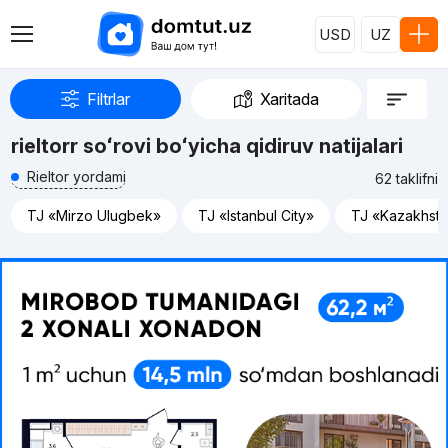
USD
UZ
Filtrlar
Xaritada
rieltorr soʻrovi boʻyicha qidiruv natijalari
Rieltor yordami
62 taklifni
TJ «Mirzo Ulugbek»
TJ «Istanbul City»
TJ «Kazakhst