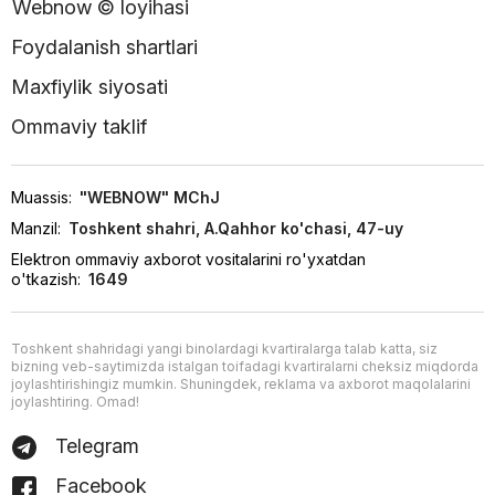
Webnow © loyihasi
Foydalanish shartlari
Maxfiylik siyosati
Ommaviy taklif
Muassis:
"WEBNOW" MChJ
Manzil:
Toshkent shahri, A.Qahhor ko'chasi, 47-uy
Elektron ommaviy axborot vositalarini ro'yxatdan
o'tkazish:
1649
Toshkent shahridagi yangi binolardagi kvartiralarga talab katta, siz
bizning veb-saytimizda istalgan toifadagi kvartiralarni cheksiz miqdorda
joylashtirishingiz mumkin. Shuningdek, reklama va axborot maqolalarini
joylashtiring. Omad!
Telegram
Facebook