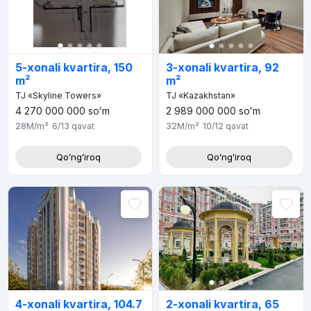
5-xonali kvartira, 150
3-xonali kvartira, 92
m²
m²
TJ «Skyline Towers»
TJ «Kazakhstan»
4 270 000 000
soʻm
2 989 000 000
soʻm
28M
/m²
6/13
qavat
32M
/m²
10/12
qavat
Qoʻngʻiroq
Qoʻngʻiroq
4-xonali kvartira, 104.7
2-xonali kvartira, 65