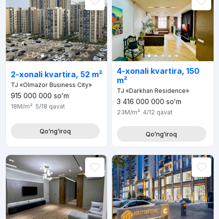
4-xonali kvartira, 150
2-xonali kvartira, 52 m²
m²
TJ «Olmazor Business City»
TJ «Darkhan Residence»
915 000 000
soʻm
3 416 000 000
soʻm
18M
/m²
5/18
qavat
23M
/m²
4/12
qavat
Qoʻngʻiroq
Qoʻngʻiroq