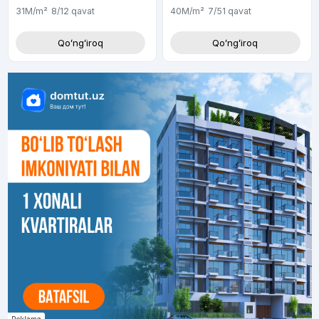
31M
/m²
8/12
qavat
40M
/m²
7/51
qavat
Qoʻngʻiroq
Qoʻngʻiroq