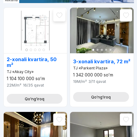
Reklama
2-xonali kvartira, 50
3-xonali kvartira, 72 m²
m²
TJ «Parkent Plaza»
TJ «Akay City»
1 342 000 000
soʻm
1 104 100 000
soʻm
19M
/m²
3/11
qavat
22M
/m²
16/35
qavat
Qoʻngʻiroq
Qoʻngʻiroq