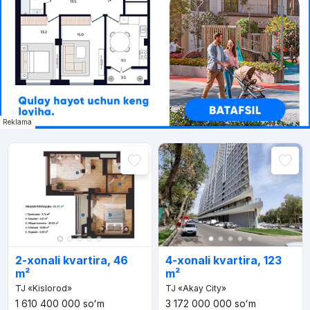
Reklama
2-xonali kvartira, 46
4-xonali kvartira, 123
m²
m²
TJ «Kislorod»
TJ «Akay City»
1 610 400 000
soʻm
3 172 000 000
soʻm