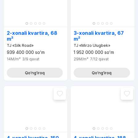
2-xonali kvartira, 68
3-xonali kvartira, 67
m²
m²
TJ «Silk Road»
TJ «Mirzo Ulugbek»
939 400 000
soʻm
1 952 000 000
soʻm
14M
/m²
3/9
qavat
29M
/m²
7/12
qavat
Qoʻngʻiroq
Qoʻngʻiroq