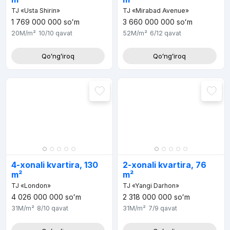
TJ «Usta Shirin»
TJ «Mirabad Avenue»
1 769 000 000
soʻm
3 660 000 000
soʻm
20M
/m²
10/10
qavat
52M
/m²
6/12
qavat
Qoʻngʻiroq
Qoʻngʻiroq
4-xonali kvartira, 130
2-xonali kvartira, 76
m²
m²
TJ «London»
TJ «Yangi Darhon»
4 026 000 000
soʻm
2 318 000 000
soʻm
31M
/m²
8/10
qavat
31M
/m²
7/9
qavat