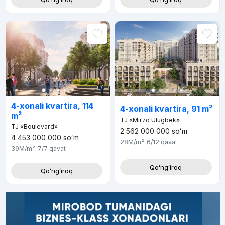
4-xonali kvartira, 114
4-xonali kvartira, 91 m²
m²
TJ «Mirzo Ulugbek»
TJ «Boulevard»
2 562 000 000
soʻm
4 453 000 000
soʻm
28M
/m²
6/12
qavat
39M
/m²
7/7
qavat
Qoʻngʻiroq
Qoʻngʻiroq