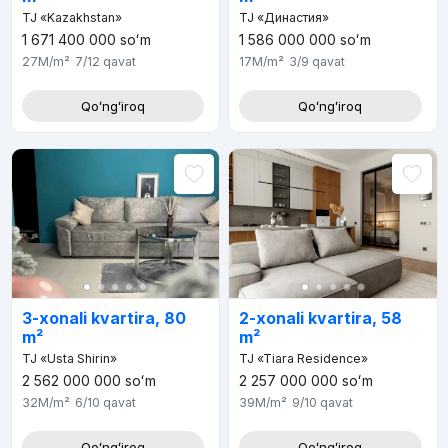
TJ «Kazakhstan»
TJ «Династия»
1 671 400 000
soʻm
1 586 000 000
soʻm
27M
/m²
7/12
qavat
17M
/m²
3/9
qavat
Qoʻngʻiroq
Qoʻngʻiroq
3-xonali kvartira, 80
2-xonali kvartira, 58
m²
m²
TJ «Usta Shirin»
TJ «Tiara Residence»
2 562 000 000
soʻm
2 257 000 000
soʻm
32M
/m²
6/10
qavat
39M
/m²
9/10
qavat
Qoʻngʻiroq
Qoʻngʻiroq