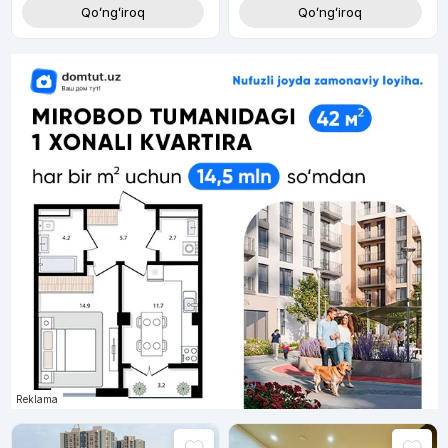
Qoʻngʻiroq
Qoʻngʻiroq
Reklama