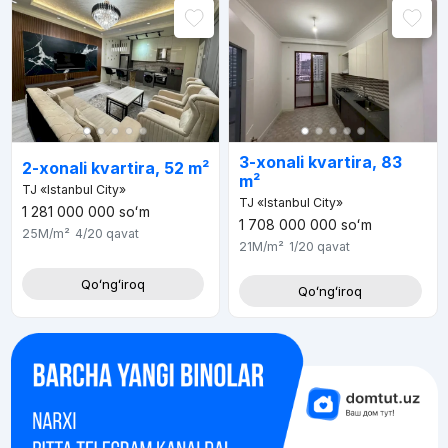
3-xonali kvartira, 83
2-xonali kvartira, 52 m²
m²
TJ «Istanbul City»
TJ «Istanbul City»
1 281 000 000
soʻm
1 708 000 000
soʻm
25M
/m²
4/20
qavat
21M
/m²
1/20
qavat
Qoʻngʻiroq
Qoʻngʻiroq