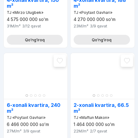
4-xonali kvartira, 150
4-xonali kvartira, 188
m²
m²
TJ «Mirzo Ulugbek»
TJ «Poytaxt Gavhari»
4 575 000 000
soʻm
4 270 000 000
soʻm
31M
/m²
3/12
qavat
23M
/m²
3/9
qavat
Qoʻngʻiroq
Qoʻngʻiroq
6-xonali kvartira, 240
2-xonali kvartira, 66.5
m²
m²
TJ «Poytaxt Gavhari»
TJ «Maftun Makon»
6 466 000 000
soʻm
1 464 000 000
soʻm
27M
/m²
3/9
qavat
22M
/m²
2/7
qavat