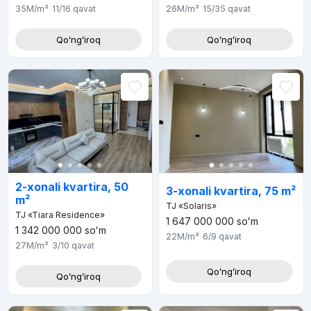
35M
/m²
11/16
qavat
26M
/m²
15/35
qavat
Qoʻngʻiroq
Qoʻngʻiroq
2-xonali kvartira, 50
3-xonali kvartira, 75 m²
m²
TJ «Solaris»
TJ «Tiara Residence»
1 647 000 000
soʻm
1 342 000 000
soʻm
22M
/m²
6/9
qavat
27M
/m²
3/10
qavat
Qoʻngʻiroq
Qoʻngʻiroq