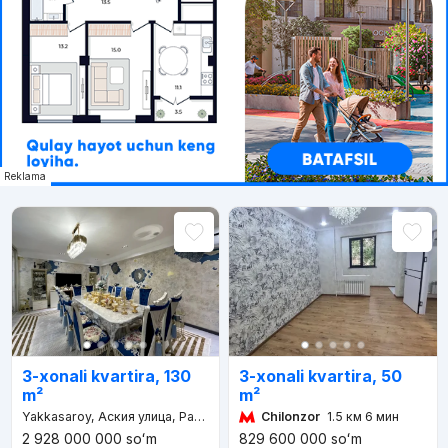
Reklama
3-xonali kvartira, 50
3-xonali kvartira, 130
m²
m²
Chilonzor
1.5 км 6 мин
Yakkasaroy, Аския улица, Ракат махалля
2 928 000 000
soʻm
829 600 000
soʻm