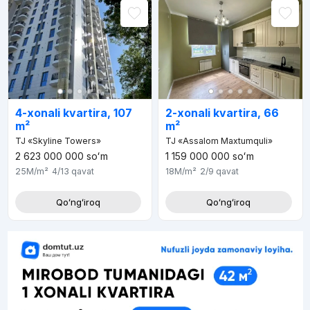
4-xonali kvartira, 107
2-xonali kvartira, 66
m²
m²
TJ «Skyline Towers»
TJ «Assalom Maxtumquli»
2 623 000 000
soʻm
1 159 000 000
soʻm
25M
/m²
4/13
qavat
18M
/m²
2/9
qavat
Qoʻngʻiroq
Qoʻngʻiroq