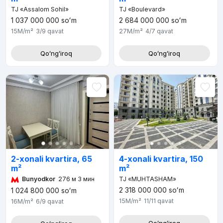
TJ «Assalom Sohil»
TJ «Boulevard»
1 037 000 000
soʻm
2 684 000 000
soʻm
15M
/m²
3/9
qavat
27M
/m²
4/7
qavat
Qoʻngʻiroq
Qoʻngʻiroq
2-xonali kvartira, 65
4-xonali kvartira, 150
m²
m²
Bunyodkor
276 м 3 мин
TJ «MUHTASHAM»
2 318 000 000
soʻm
1 024 800 000
soʻm
15M
/m²
11/11
qavat
16M
/m²
6/9
qavat