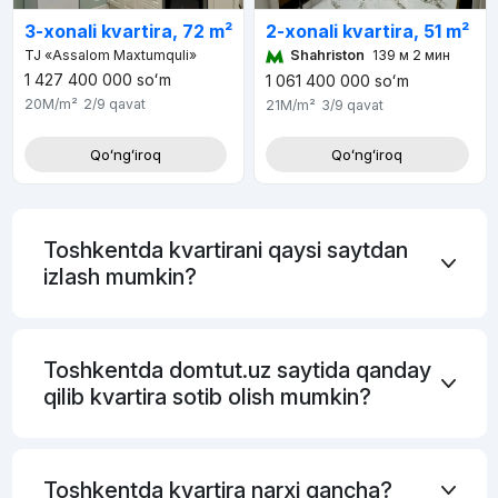
2-xonali kvartira, 51 m²
3-xonali kvartira, 72 m²
Shahriston
139 м 2 мин
TJ «Assalom Maxtumquli»
1 427 400 000
soʻm
1 061 400 000
soʻm
20M
/m²
2/9
qavat
21M
/m²
3/9
qavat
Qoʻngʻiroq
Qoʻngʻiroq
Toshkentda kvartirani qaysi saytdan
izlash mumkin?
Toshkentda domtut.uz saytida qanday
qilib kvartira sotib olish mumkin?
Toshkentda kvartira narxi qancha?