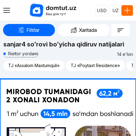
USD
UZ
Filtrlar
Xaritada
sanjar4 soʻrovi boʻyicha qidiruv natijalari
Rieltor yordami
14 e'lon
TJ «Assalom Maxtumquli»
TJ «Poytaxt Residence»
TJ