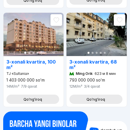
Qoʻngʻiroq
Qoʻngʻiroq
3-xonali kvartira, 68
3-xonali kvartira, 100
m²
m²
Ming Orik
623 м 8 мин
TJ «Sultania»
1 403 000 000
soʻm
793 000 000
soʻm
14M
/m²
7/9
qavat
12M
/m²
3/4
qavat
Qoʻngʻiroq
Qoʻngʻiroq