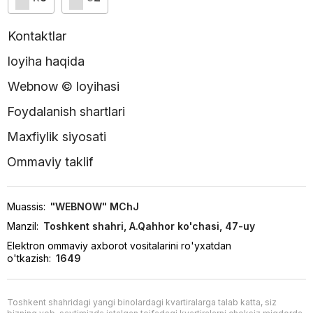
Kontaktlar
loyiha haqida
Webnow © loyihasi
Foydalanish shartlari
Maxfiylik siyosati
Ommaviy taklif
Muassis:
"WEBNOW" MChJ
Manzil:
Toshkent shahri, A.Qahhor ko'chasi, 47-uy
Elektron ommaviy axborot vositalarini ro'yxatdan
o'tkazish:
1649
Toshkent shahridagi yangi binolardagi kvartiralarga talab katta, siz