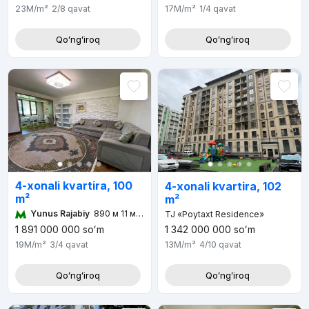
23M
/m²
2/8
qavat
17M
/m²
1/4
qavat
Qoʻngʻiroq
Qoʻngʻiroq
4-xonali kvartira, 100
4-xonali kvartira, 102
m²
m²
Yunus Rajabiy
890 м 11 мин
TJ «Poytaxt Residence»
1 342 000 000
soʻm
1 891 000 000
soʻm
13M
/m²
4/10
qavat
19M
/m²
3/4
qavat
Qoʻngʻiroq
Qoʻngʻiroq