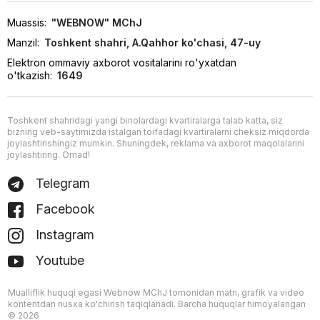
Muassis:
"WEBNOW" MChJ
Manzil:
Toshkent shahri, A.Qahhor ko'chasi, 47-uy
Elektron ommaviy axborot vositalarini ro'yxatdan
o'tkazish:
1649
Toshkent shahridagi yangi binolardagi kvartiralarga talab katta, siz
bizning veb-saytimizda istalgan toifadagi kvartiralarni cheksiz miqdorda
joylashtirishingiz mumkin. Shuningdek, reklama va axborot maqolalarini
joylashtiring. Omad!
Telegram
Facebook
Instagram
Youtube
Mualliflik huquqi egasi Webnow MChJ tomonidan matn, grafik va video
kontentdan nusxa ko'chirish taqiqlanadi. Barcha huquqlar himoyalangan
© 2026