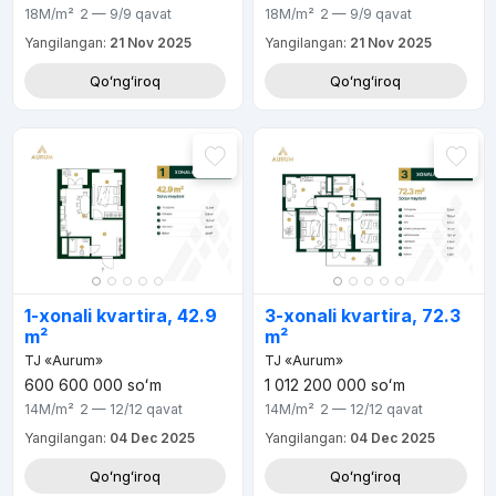
18M
/m²
2 — 9/9
qavat
18M
/m²
2 — 9/9
qavat
Yangilangan:
21 Nov 2025
Yangilangan:
21 Nov 2025
Qoʻngʻiroq
Qoʻngʻiroq
1-xonali kvartira, 42.9
3-xonali kvartira, 72.3
m²
m²
TJ «Aurum»
TJ «Aurum»
600 600 000
soʻm
1 012 200 000
soʻm
14M
/m²
2 — 12/12
qavat
14M
/m²
2 — 12/12
qavat
Yangilangan:
04 Dec 2025
Yangilangan:
04 Dec 2025
Qoʻngʻiroq
Qoʻngʻiroq