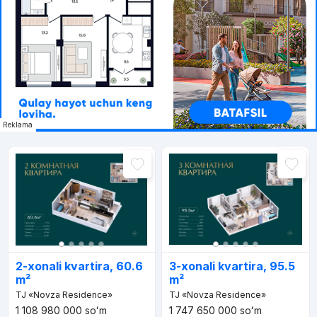
Reklama
2-xonali kvartira, 60.6
3-xonali kvartira, 95.5
m²
m²
TJ «Novza Residence»
TJ «Novza Residence»
1 108 980 000
soʻm
1 747 650 000
soʻm