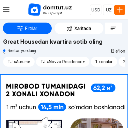
USD
UZ
Filtrlar
Xaritada
Great Housedan kvartira sotib oling
Rieltor yordami
12 e'lon
TJ «Aurum»
TJ «Novza Residence»
1-xonalar
2-