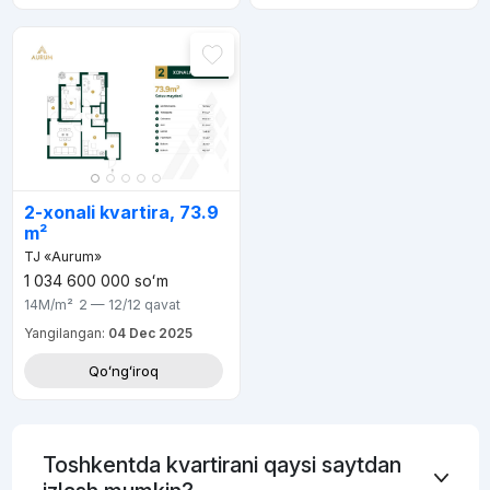
2-xonali kvartira, 73.9
m²
TJ «Aurum»
1 034 600 000
soʻm
14M
/m²
2 — 12/12
qavat
Yangilangan:
04 Dec 2025
Qoʻngʻiroq
Toshkentda kvartirani qaysi saytdan