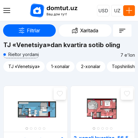
USD
UZ
Filtrlar
Xaritada
TJ «Venetsiya»dan kvartira sotib oling
Rieltor yordami
7 e'lon
TJ «Venetsiya»
1-xonalar
2-xonalar
Topshirilishi
Reklama