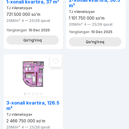
2-xonali kvartira, 56.5
1-xonali kvartira, 37 m²
m²
TJ «Venetsiya»
TJ «Venetsiya»
721 500 000
soʻm
1 101 750 000
soʻm
20M
/m²
4 — 25/28
qavat
20M
/m²
4 — 25/28
qavat
Yangilangan:
10 Dec 2025
Yangilangan:
10 Dec 2025
Qoʻngʻiroq
Qoʻngʻiroq
3-xonali kvartira, 126.5
m²
TJ «Venetsiya»
2 466 750 000
soʻm
20M
/m²
4 — 25/28
qavat