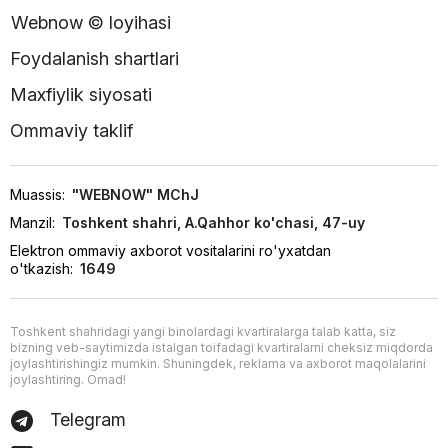
Webnow © loyihasi
Foydalanish shartlari
Maxfiylik siyosati
Ommaviy taklif
Muassis:
"WEBNOW" MChJ
Manzil:
Toshkent shahri, A.Qahhor ko'chasi, 47-uy
Elektron ommaviy axborot vositalarini ro'yxatdan
o'tkazish:
1649
Toshkent shahridagi yangi binolardagi kvartiralarga talab katta, siz
bizning veb-saytimizda istalgan toifadagi kvartiralarni cheksiz miqdorda
joylashtirishingiz mumkin. Shuningdek, reklama va axborot maqolalarini
joylashtiring. Omad!
Telegram