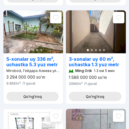
3-xonalar uy 60 m²,
5-xonalar uy 336 m²,
uchastka 1.3 yuz metr
uchastka 5.3 yuz metr
Ming Orik
1.3 км 5 мин
Mirobod, Гейдара Алиева улица, Азербайджанский культурный центр, д.9
3 294 000 000
soʻm
1 586 000 000
soʻm
9.8M
/m²
/1
qavat
26M
/m²
/1
qavat
Qoʻngʻiroq
Qoʻngʻiroq