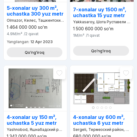
5-xonalar uy 300 m²,
7-xonalar uy 1500 m²,
uchastka 300 yuz metr
uchastka 15 yuz metr
Olmazor, Келес, Ташкентский район
Yakkasaroy, Шота Руставели улица, Хамид Сулейманов махалля
1 464 000 000
soʻm
1 500 600 000
soʻm
4.9M
/m²
/2
qavat
1M
/m²
/1
qavat
Yangilangan:
12 Apr 2023
Qoʻngʻiroq
Qoʻngʻiroq
4-xonalar uy 150 m²,
4-xonalar uy 600 m²,
uchastka 5 yuz metr
uchastka 6 yuz metr
Yashnobod, Яшнабадский район, Ташкент, 100000, Узбекистан
Sergeli, Термезский район, Сурхандарьинская область, 190101, Узбекистан
1 342 000 000
soʻm
680 000 000
soʻm