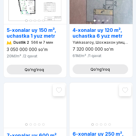
5-xonalar uy 150 m²,
4-xonalar uy 120 m²,
uchastka 1 yuz metr
uchastka 6 yuz metr
Dustlik 2
566 м 7 мин
Yakkasaroy, Шохжахон улица, Ташкентский Институт Текстильной И Легкой Промышленности, д.5
7 320 000 000
soʻm
3 050 000 000
soʻm
61M
/m²
/1
qavat
20M
/m²
/2
qavat
Qoʻngʻiroq
Qoʻngʻiroq
6-xonalar uy 250 m²,
7-xonalar uy 600 m²,