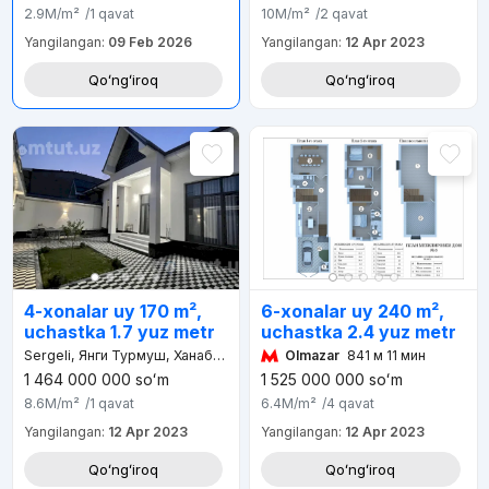
2.9M
/m²
/1
qavat
10M
/m²
/2
qavat
Yangilangan:
09 Feb 2026
Yangilangan:
12 Apr 2023
Qoʻngʻiroq
Qoʻngʻiroq
6-xonalar uy 240 m²,
4-xonalar uy 170 m²,
uchastka 2.4 yuz metr
uchastka 1.7 yuz metr
Olmazar
841 м 11 мин
Sergeli, Янги Турмуш, Ханабад
1 464 000 000
soʻm
1 525 000 000
soʻm
8.6M
/m²
/1
qavat
6.4M
/m²
/4
qavat
Yangilangan:
12 Apr 2023
Yangilangan:
12 Apr 2023
Qoʻngʻiroq
Qoʻngʻiroq