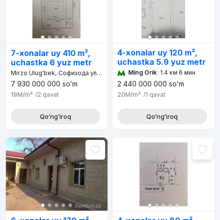
4-xonalar uy 120 m²,
7-xonalar uy 410 m²,
uchastka 5.9 yuz metr
uchastka 6 yuz metr
Ming Orik
1.4 км 6 мин
Mirzo Ulug'bek, Софизода улица, Буз-2
7 930 000 000
soʻm
2 440 000 000
soʻm
19M
/m²
/2
qavat
20M
/m²
/1
qavat
Qoʻngʻiroq
Qoʻngʻiroq