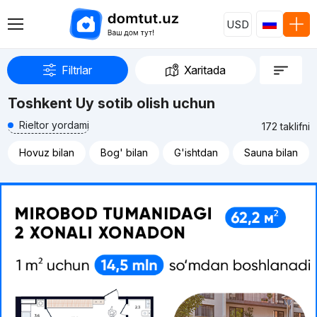
USD
Filtrlar
Xaritada
Toshkent Uy sotib olish uchun
Rieltor yordami
172 taklifni
Hovuz bilan
Bog' bilan
G'ishtdan
Sauna bilan