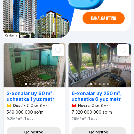
Reklama
3-xonalar uy 60 m²,
6-xonalar uy 250 m²,
uchastka 1 yuz metr
uchastka 6 yuz metr
Dustlik 2
2 км 8 мин
Novza
2 км 8 мин
549 000 000
soʻm
7 320 000 000
soʻm
9.2M
/m²
/1
qavat
29M
/m²
/1
qavat
Qoʻngʻiroq
Qoʻngʻiroq