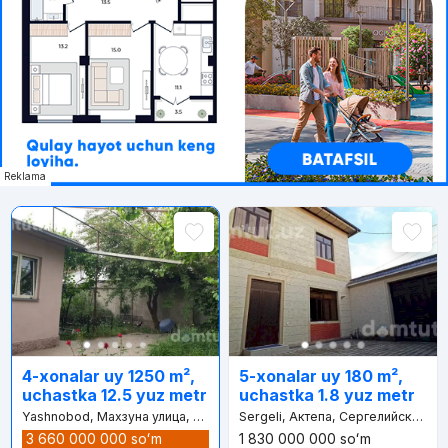
Reklama
4-xonalar uy 1250 m²,
5-xonalar uy 180 m²,
uchastka 12.5 yuz metr
uchastka 1.8 yuz metr
Yashnobod, Махзуна улица, Махмур махалля
Sergeli, Актепа, Сергелийский район
3 660 000 000
soʻm
1 830 000 000
soʻm