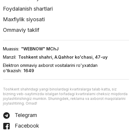
Foydalanish shartlari
Maxfiylik siyosati
Ommaviy taklif
Muassis:
"WEBNOW" MChJ
Manzil:
Toshkent shahri, A.Qahhor ko'chasi, 47-uy
Elektron ommaviy axborot vositalarini ro'yxatdan
o'tkazish:
1649
Toshkent shahridagi yangi binolardagi kvartiralarga talab katta, siz
bizning veb-saytimizda istalgan toifadagi kvartiralarni cheksiz miqdorda
joylashtirishingiz mumkin. Shuningdek, reklama va axborot maqolalarini
joylashtiring. Omad!
Telegram
Facebook