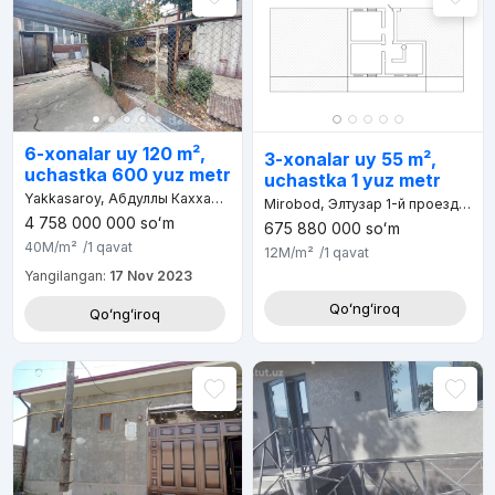
6-xonalar uy 120 m²,
3-xonalar uy 55 m²,
uchastka 600 yuz metr
uchastka 1 yuz metr
Yakkasaroy, Абдуллы Каххара 7-й проезд, Дамарык махаля
Mirobod, Элтузар 1-й проезд, д.11
4 758 000 000
soʻm
675 880 000
soʻm
40M
/m²
/1
qavat
12M
/m²
/1
qavat
Yangilangan:
17 Nov 2023
Qoʻngʻiroq
Qoʻngʻiroq