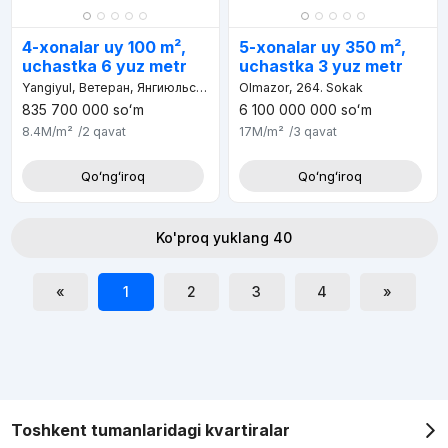
4-xonalar uy 100 m²,
5-xonalar uy 350 m²,
uchastka 6 yuz metr
uchastka 3 yuz metr
Yangiyul, Ветеран, Янгиюльский район, Ташкентская область, 110813, Узбекистан
Olmazor, 264. Sokak
835 700 000
soʻm
6 100 000 000
soʻm
8.4M
/m²
/2
qavat
17M
/m²
/3
qavat
Qoʻngʻiroq
Qoʻngʻiroq
Ko'proq yuklang 40
«
1
2
3
4
»
Toshkent tumanlaridagi kvartiralar