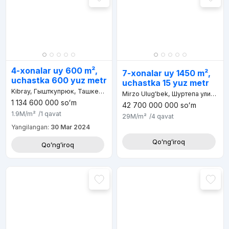
4-xonalar uy 600 m²,
7-xonalar uy 1450 m²,
uchastka 600 yuz metr
uchastka 15 yuz metr
Kibray, Гышткупрюк, Ташкентский район, Узбекистан
Mirzo Ulug'bek, Шуртепа улица, д.244
1 134 600 000
soʻm
42 700 000 000
soʻm
1.9M
/m²
/1
qavat
29M
/m²
/4
qavat
Yangilangan:
30 Mar 2024
Qoʻngʻiroq
Qoʻngʻiroq