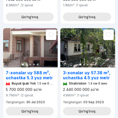
8.9M
/m²
/2
qavat
1.1M
/m²
/1
qavat
Qoʻngʻiroq
Qoʻngʻiroq
7-xonalar uy 588 m²,
3-xonalar uy 57.38 m²,
uchastka 5.3 yuz metr
uchastka 4.5 yuz metr
Buyuk Ipak Yoli
1.5 км 6 мин
Shahriston
1.4 км 6 мин
5 700 000 000
soʻm
2 440 000 000
soʻm
9.7M
/m²
/2
qavat
43M
/m²
/1
qavat
Yangilangan:
30 Jul 2023
Yangilangan:
03 Sep 2023
Qoʻngʻiroq
Qoʻngʻiroq