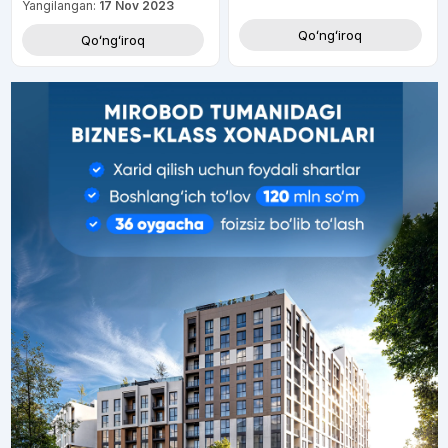
Yangilangan:
17 Nov 2023
Qoʻngʻiroq
Qoʻngʻiroq