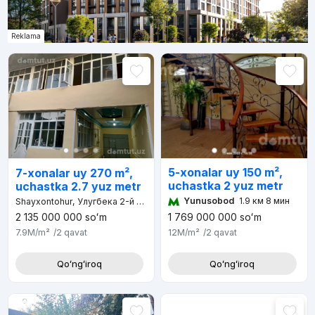
Reklama
5-xonalar uy 150 m²,
7-xonalar uy 270 m²,
uchastka 2 yuz metr
uchastka 2.7 yuz metr
Yunusobod
1.9 км 8 мин
Shayxontohur, Улугбека 2-й проезд, Аклан махалля
2 135 000 000
soʻm
1 769 000 000
soʻm
7.9M
/m²
/2
qavat
12M
/m²
/2
qavat
Qoʻngʻiroq
Qoʻngʻiroq