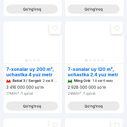
Qoʻngʻiroq
Qoʻngʻiroq
7-xonalar uy 200 m²,
7-xonalar uy 120 m²,
uchastka 4 yuz metr
uchastka 2.4 yuz metr
Bekat 3 / Sergeli
2 км 8 мин
Ming Orik
1.4 км 6 мин
3 416 000 000
soʻm
2 928 000 000
soʻm
17M
/m²
/1
qavat
24M
/m²
/1
qavat
Qoʻngʻiroq
Qoʻngʻiroq