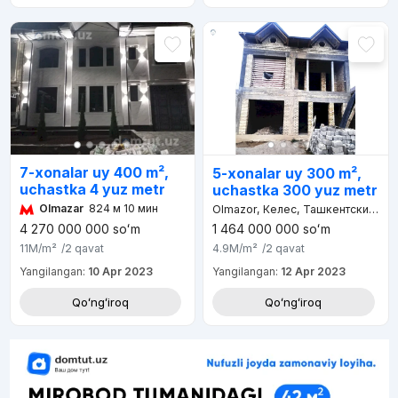
7-xonalar uy 400 m²,
5-xonalar uy 300 m²,
uchastka 4 yuz metr
uchastka 300 yuz metr
Olmazar
824 м 10 мин
Olmazor, Келес, Ташкентский район
1 464 000 000
soʻm
4 270 000 000
soʻm
4.9M
/m²
/2
qavat
11M
/m²
/2
qavat
Yangilangan:
12 Apr 2023
Yangilangan:
10 Apr 2023
Qoʻngʻiroq
Qoʻngʻiroq