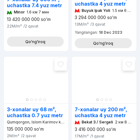
uchastka 4 yuz metr
uchastka 7.4 yuz metr
Buyuk Ipak Yoli
1.5 км 6 мин
Minor
1.6 км 7 мин
3 294 000 000
soʻm
13 420 000 000
soʻm
13M
/m²
/3
qavat
22M
/m²
/2
qavat
Yangilangan:
18 Dec 2023
Qoʻngʻiroq
Qoʻngʻiroq
7-xonalar uy 200 m²,
3-xonalar uy 68 m²,
uchastka 4 yuz metr
uchastka 0.7 yuz metr
Bekat 3 / Sergeli
2 км 8 мин
Qumqorgon, Islom Karimov ko'chasi
135 000 000
soʻm
3 416 000 000
soʻm
2M
/m²
/2
qavat
17M
/m²
/1
qavat