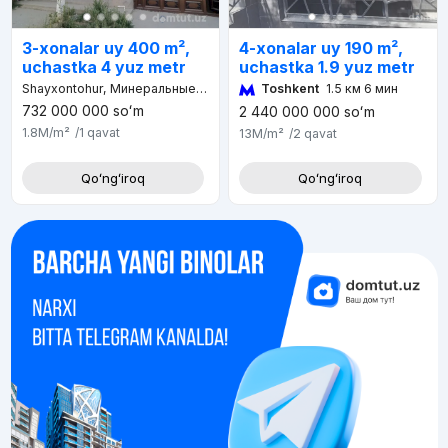
4-xonalar uy 190 m²,
3-xonalar uy 400 m²,
uchastka 1.9 yuz metr
uchastka 4 yuz metr
Toshkent
1.5 км 6 мин
Shayxontohur, Минеральные воды, Ташкентский район, Ташкентская область, 111110, Узбекистан
732 000 000
soʻm
2 440 000 000
soʻm
1.8M
/m²
/1
qavat
13M
/m²
/2
qavat
Qoʻngʻiroq
Qoʻngʻiroq