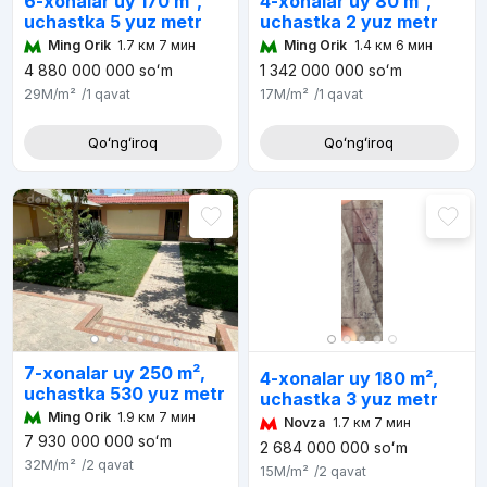
6-xonalar uy 170 m²,
4-xonalar uy 80 m²,
uchastka 5 yuz metr
uchastka 2 yuz metr
Ming Orik
1.7 км 7 мин
Ming Orik
1.4 км 6 мин
4 880 000 000
soʻm
1 342 000 000
soʻm
29M
/m²
/1
qavat
17M
/m²
/1
qavat
Qoʻngʻiroq
Qoʻngʻiroq
7-xonalar uy 250 m²,
4-xonalar uy 180 m²,
uchastka 530 yuz metr
uchastka 3 yuz metr
Ming Orik
1.9 км 7 мин
Novza
1.7 км 7 мин
7 930 000 000
soʻm
2 684 000 000
soʻm
32M
/m²
/2
qavat
15M
/m²
/2
qavat