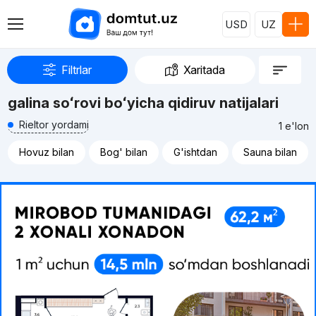
USD
UZ
Filtrlar
Xaritada
galina soʻrovi boʻyicha qidiruv natijalari
Rieltor yordami
1 e'lon
Hovuz bilan
Bog' bilan
G'ishtdan
Sauna bilan