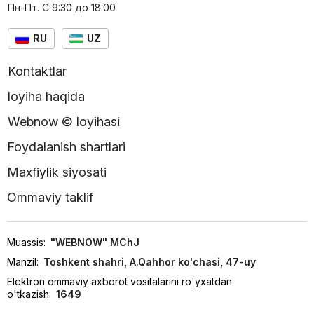
Пн-Пт. С 9:30 до 18:00
RU
UZ
Kontaktlar
loyiha haqida
Webnow © loyihasi
Foydalanish shartlari
Maxfiylik siyosati
Ommaviy taklif
Muassis:
"WEBNOW" MChJ
Manzil:
Toshkent shahri, A.Qahhor ko'chasi, 47-uy
Elektron ommaviy axborot vositalarini ro'yxatdan
o'tkazish:
1649