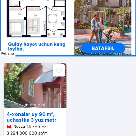
Reklama
4-xonalar uy 90 m²,
uchastka 3 yuz metr
Novza
1.9 км 8 мин
3 294 000 000
soʻm