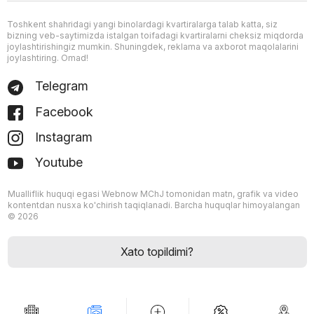
Toshkent shahridagi yangi binolardagi kvartiralarga talab katta, siz
bizning veb-saytimizda istalgan toifadagi kvartiralarni cheksiz miqdorda
joylashtirishingiz mumkin. Shuningdek, reklama va axborot maqolalarini
joylashtiring. Omad!
Telegram
Facebook
Instagram
Youtube
Mualliflik huquqi egasi Webnow MChJ tomonidan matn, grafik va video
kontentdan nusxa ko'chirish taqiqlanadi. Barcha huquqlar himoyalangan
© 2026
Xato topildimi?