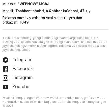
Muassis:
"WEBNOW" MChJ
Manzil:
Toshkent shahri, A.Qahhor ko'chasi, 47-uy
Elektron ommaviy axborot vositalarini ro'yxatdan
o'tkazish:
1649
Toshkent shahridagi yangi binolardagi kvartiralarga talab katta, siz
bizning veb-saytimizda istalgan toifadagi kvartiralarni cheksiz miqdorda
joylashtirishingiz mumkin. Shuningdek, reklama va axborot maqolalarini
joylashtiring. Omad!
Telegram
Facebook
Instagram
Youtube
Mualliflik huquqi egasi Webnow MChJ tomonidan matn, grafik va video
kontentdan nusxa ko'chirish taqiqlanadi. Barcha huquqlar himoyalangan
© 2026