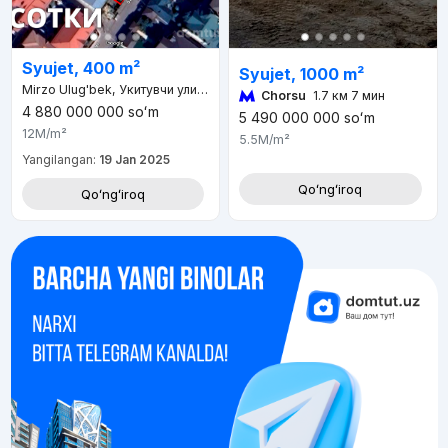
Syujet, 400 m²
Syujet, 1000 m²
Mirzo Ulug'bek, Укитувчи улица, д.7
Chorsu
1.7 км 7 мин
4 880 000 000
soʻm
5 490 000 000
soʻm
12M
/m²
5.5M
/m²
Yangilangan:
19 Jan 2025
Qoʻngʻiroq
Qoʻngʻiroq