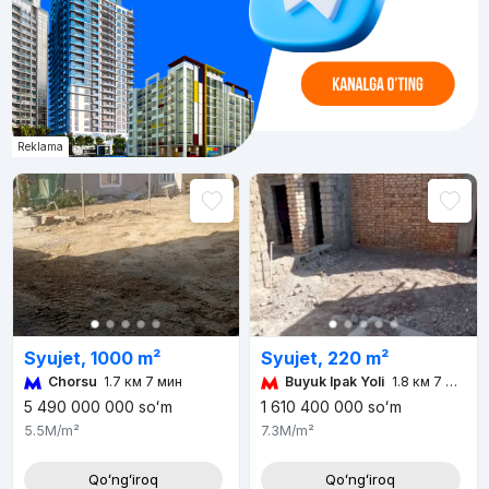
Reklama
Syujet, 1000 m²
Syujet, 220 m²
Chorsu
1.7 км 7 мин
Buyuk Ipak Yoli
1.8 км 7 мин
5 490 000 000
soʻm
1 610 400 000
soʻm
5.5M
/m²
7.3M
/m²
Qoʻngʻiroq
Qoʻngʻiroq