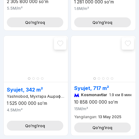
2 305 800 000
soʻm
1 281 000 000
soʻm
5.5M
/m²
1.6M
/m²
Qoʻngʻiroq
Qoʻngʻiroq
Syujet, 717 m²
Syujet, 342 m²
Kosmonavtlar
1.9 км 8 мин
Yashnobod, Мухтара Ашрафи 1-й тупик, Джурабек махалля
10 858 000 000
soʻm
1 525 000 000
soʻm
15M
/m²
4.5M
/m²
Yangilangan:
13 May 2025
Qoʻngʻiroq
Qoʻngʻiroq