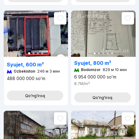
Syujet, 800 m²
Syujet, 600 m²
Bodomzor
829 м 10 мин
Ozbekiston
246 м 3 мин
6 954 000 000
soʻm
488 000 000
soʻm
8.7M
/m²
Qoʻngʻiroq
Qoʻngʻiroq