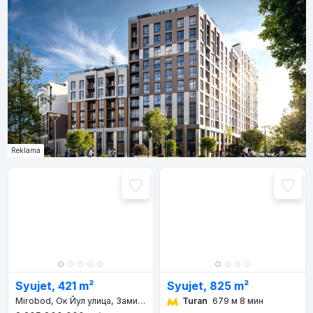
Reklama
Syujet, 825 m²
Syujet, 421 m²
Turan
679 м 8 мин
Mirobod, Ок Йул улица, Заминабад махалля