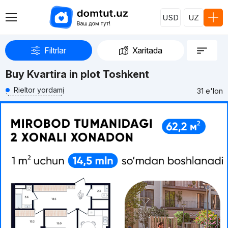
USD
UZ
Filtrlar
Xaritada
Buy Kvartira in plot Toshkent
Rieltor yordami
31 e'lon