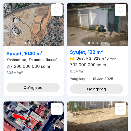
Syujet, 122 m²
Syujet, 1040 m²
Dustlik 2
828 м 10 мин
Yashnobod, Ташисти, Яшнабадский район, Ташкент, Мирзо-Улугбекский район, 100000, Узбекистан
793 000 000
soʻm
317 200 000 000
soʻm
6.5M
/m²
305M
/m²
Yangilangan:
13 Jan 2025
Qoʻngʻiroq
Qoʻngʻiroq