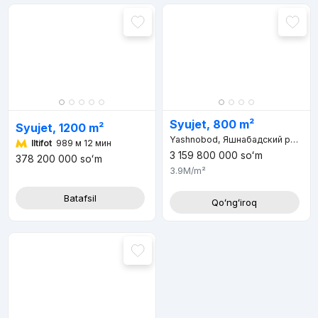
Syujet, 800 m²
Syujet, 1200 m²
Yashnobod, Яшнабадский район, Ташкент, 100000, Узбекистан
Iltifot
989 м 12 мин
3 159 800 000
soʻm
378 200 000
soʻm
3.9M
/m²
Batafsil
Qoʻngʻiroq