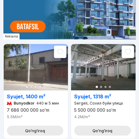
Reklama
Syujet, 1400 m²
Syujet, 1318 m²
Bunyodkor
440 м 5 мин
Sergeli, Сохил буйи улица
5 500 000 000
soʻm
7 686 000 000
soʻm
4.2M
/m²
5.5M
/m²
Qoʻngʻiroq
Qoʻngʻiroq