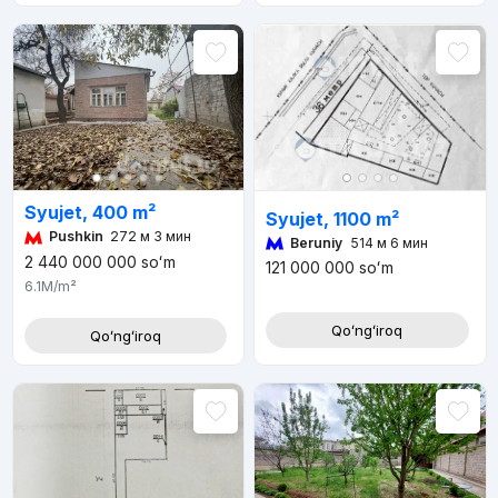
Syujet, 400 m²
Syujet, 1100 m²
Pushkin
272 м 3 мин
Beruniy
514 м 6 мин
2 440 000 000
soʻm
121 000 000
soʻm
6.1M
/m²
Qoʻngʻiroq
Qoʻngʻiroq