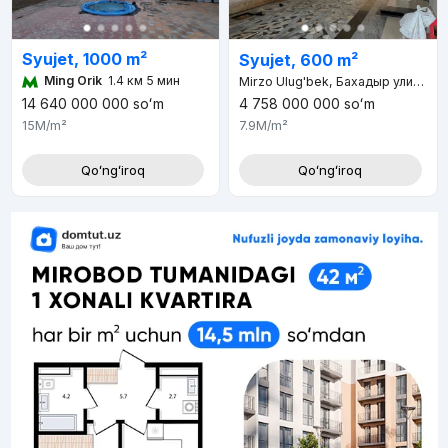
Syujet, 1000 m²
Syujet, 600 m²
Ming Orik
1.4 км 5 мин
Mirzo Ulug'bek, Бахадыр улица, д.8
4 758 000 000
soʻm
14 640 000 000
soʻm
7.9M
/m²
15M
/m²
Qoʻngʻiroq
Qoʻngʻiroq