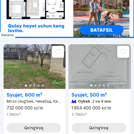
Reklama
Syujet, 500 m²
Syujet, 600 m²
Oybek
2 км 8 мин
Mirzo Ulug'bek, Чинабад, Кибрайский район, Ташкентская область, 111222, Узбекистан
732 000 000
soʻm
1 854 400 000
soʻm
1.2M
/m²
3.7M
/m²
Qoʻngʻiroq
Qoʻngʻiroq