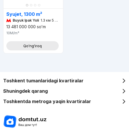
Syujet, 1300 m²
Buyuk Ipak Yoli
1.3 км 5 мин
13 481 000 000
soʻm
10M
/m²
Qoʻngʻiroq
Toshkent tumanlaridagi kvartiralar
Shuningdek qarang
Toshkentda metroga yaqin kvartiralar