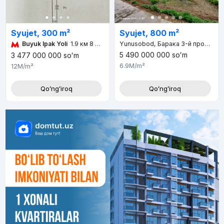
Syujet, 300 m²
Syujet, 800 m²
Buyuk Ipak Yoli
1.9 км 8 мин
Yunusobod, Барака 3-й проезд, д.5
5 490 000 000
soʻm
3 477 000 000
soʻm
6.9M
/m²
12M
/m²
Qoʻngʻiroq
Qoʻngʻiroq