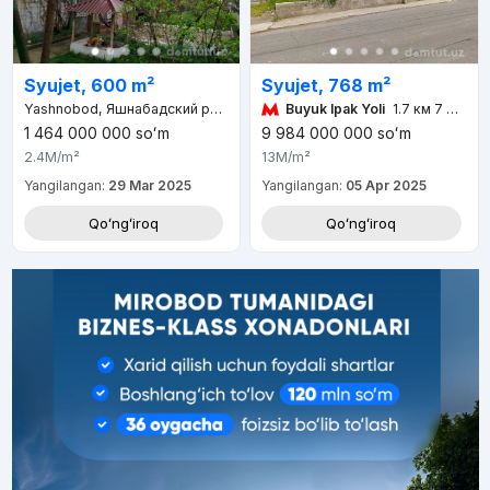
Syujet, 768 m²
Syujet, 600 m²
Buyuk Ipak Yoli
1.7 км 7 мин
Yashnobod, Яшнабадский район, Ташкент, 100000, Узбекистан
1 464 000 000
soʻm
9 984 000 000
soʻm
2.4M
/m²
13M
/m²
Yangilangan:
29 Mar 2025
Yangilangan:
05 Apr 2025
Qoʻngʻiroq
Qoʻngʻiroq