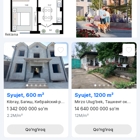
Reklama
Syujet, 600 m²
Syujet, 1200 m²
Kibray, Багиш, Кибрайский район, Ташкентская область, 111200, Узбекистан
Mirzo Ulug'bek, Ташкент окшоми улица, д.31
1 342 000 000
soʻm
14 640 000 000
soʻm
2.2M
/m²
12M
/m²
Qoʻngʻiroq
Qoʻngʻiroq