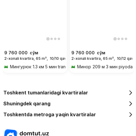
9 760 000
сўм
9 760 000
сўм
2-xonali kvartira, 65 m²,
10/10 qavat
2-xonali kvartira, 65 m²,
10/12 qava
For days
Мингурюк
1.3 км 5 мин transportda
Минор
209 м 3 мин piyoda
Toshkent tumanlaridagi kvartiralar
Shuningdek qarang
Toshkentda metroga yaqin kvartiralar