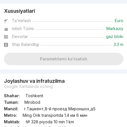
Xususiyatlari
Ta'mirlash
Euro
Isitish Tizimi
Markaziy
Devorlar
gaz bloki
Ship Balandligi
3.3 m
Parametrlarni ko'rsatish
Joylashuv va infratuzilma
Google Xaritalarda oching
Shahar:
Toshkent
Tuman:
Mirobod
Manzil:
г.Ташкент,8-й проезд Мироншох,д5
Metro:
Ming Orik transportda 1.4 км 6 мин
Maktab:
№ 328 piyoda 10 min 1 km