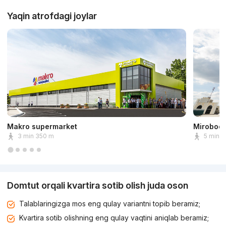
Yaqin atrofdagi joylar
Makro supermarket
Mirobod 
3 min 350 m
5 min 
Domtut orqali kvartira sotib olish juda oson
Talablaringizga mos eng qulay variantni topib beramiz;
Kvartira sotib olishning eng qulay vaqtini aniqlab beramiz;