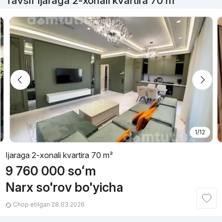
Tavsif Ijaraga 2-xonali kvartira 70 m²
1/12
Ijaraga 2-xonali kvartira 70 m²
9 760 000
soʻm
Narx so'rov bo'yicha
Chop etilgan 28.03.2026