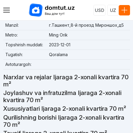
USD
UZ
Manzil:
г.Ташкент,8-й проезд Мироншох,д5
Metro:
Ming Orik
Topshirish muddati:
2023-12-01
Tugatish:
Qoralama
Avtoturargoh:
Narxlar va rejalar Ijaraga 2-xonali kvartira 70
m²
Joylashuv va infratuzilma Ijaraga 2-xonali
kvartira 70 m²
Xususiyatlari Ijaraga 2-xonali kvartira 70 m²
Qurilishning borishi Ijaraga 2-xonali kvartira
70 m²