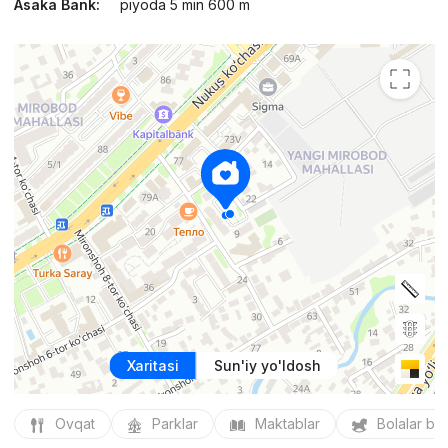
Asaka Bank:
piyoda 5 min 600 m
Xaritasi
Sun'iy yo'ldosh
Ovqat
Parklar
Maktablar
Bolalar bo