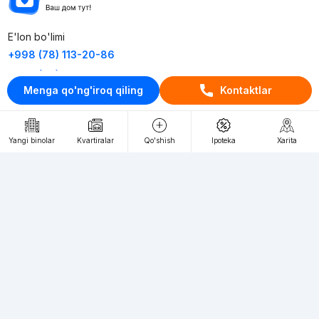
E'lon bo'limi
+998 (78) 113-20-86
+998 (93) 390-30-10
Menga qo'ng'iroq qiling
Kontaktlar
Пн-Пт. С 9:30 до 18:00
RU
UZ
Yangi binolar
Kvartiralar
Qo'shish
Ipoteka
Xarita
Kontaktlar
loyiha haqida
Webnow © loyihasi
Foydalanish shartlari
Maxfiylik siyosati
Ommaviy taklif