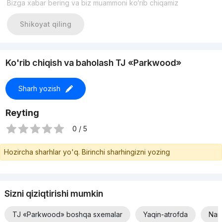
Bizga xabar bering va biz muammoni ko‘rib chiqamiz
Shikoyat qiling
Ko'rib chiqish va baholash TJ «Parkwood»
Sharh yozish
Reyting
0 / 5
Hozircha sharhlar yo'q. Birinchi sharhingizni yozing
Sizni qiziqtirishi mumkin
TJ «Parkwood» boshqa sxemalar
Yaqin-atrofda
Narx