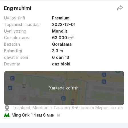
Eng muhimi
Uy-joy sinfi
Premium
Topshirish muddati
2023-12-01
Uyni yozing
Monolit
Complex area
63 000 m²
Bezatish
Qoralama
Balandligi
3.3 m
qavatlar soni
6 dan 13
Devorlar
gaz bloki
Xaritada ko'rish
Toshkent, Mirobod, г.Ташкент,8-й проезд Мироншох,д5
Ming Orik
1.4 км 6 мин
Reklama