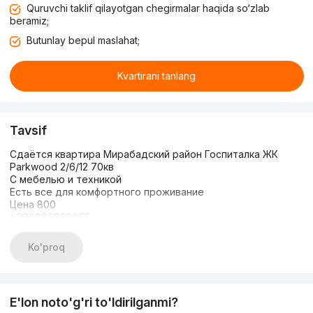
Quruvchi taklif qilayotgan chegirmalar haqida so‘zlab
beramiz;
Butunlay bepul maslahat;
Kvartirani tanlang
Tavsif
Сдаётся квартира Мирабадский район Госпиталка ЖК
Parkwood 2/6/12 70кв
С мебелью и техникой
Есть все для комфортного проживание
Цена 800
+998880098855
Ko'proq
E'lon noto'g'ri to'ldirilganmi?