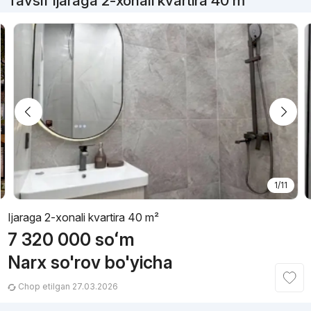
Tavsif Ijaraga 2-xonali kvartira 40 m²
1/11
Ijaraga 2-xonali kvartira 40 m²
7 320 000
soʻm
Narx so'rov bo'yicha
Chop etilgan 27.03.2026