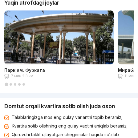
Yaqin atrofdagi joylar
Парк им. Фурката
Мирабад
7 мин 2.3 км
11 мин 
Domtut orqali kvartira sotib olish juda oson
Talablaringizga mos eng qulay variantni topib beramiz;
Kvartira sotib olishning eng qulay vaqtini aniqlab beramiz;
Quruvchi taklif qilayotgan chegirmalar haqida so‘zlab