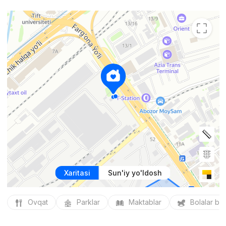
Xaritasi
Sun'iy yo'ldosh
Ovqat
Parklar
Maktablar
Bolalar bo