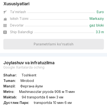
Xususiyatlari
Ta'mirlash
Euro
Isitish Tizimi
Markaziy
Devorlar
gaz bloki
Ship Balandligi
3.3 m
Parametrlarni ko'rsatish
Joylashuv va infratuzilma
Google Xaritalarda oching
Shahar:
Toshkent
Tuman:
Mirobod
Manzil:
Фергана йули
Metro:
Mashinasozlar piyoda 908 м 11 мин
Maktab:
94 transportda 6 мин 3 км
Дустлик Парк:
transportda 10 мин 6 км