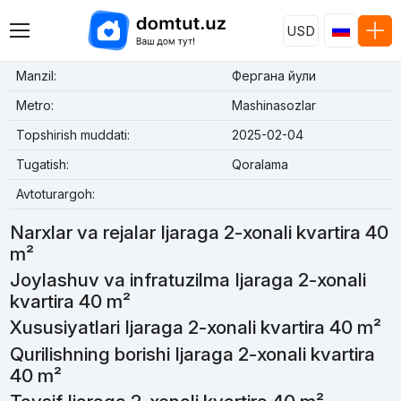
USD
Manzil:
Фергана йули
Metro:
Mashinasozlar
Topshirish muddati:
2025-02-04
Tugatish:
Qoralama
Avtoturargoh:
Narxlar va rejalar Ijaraga 2-xonali kvartira 40
m²
Joylashuv va infratuzilma Ijaraga 2-xonali
kvartira 40 m²
Xususiyatlari Ijaraga 2-xonali kvartira 40 m²
Qurilishning borishi Ijaraga 2-xonali kvartira
40 m²