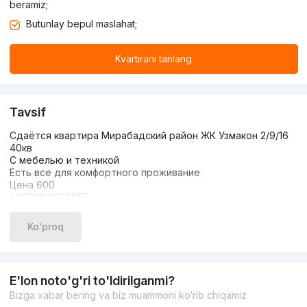
beramiz;
Butunlay bepul maslahat;
Kvartirani tanlang
Tavsif
Сдаётся квартира Мирабадский район ЖК Узмакон 2/9/16
40кв
С мебелью и техникой
Есть все для комфортного проживание
Цена 600
+998880098855
Ko'proq
E'lon noto'g'ri to'ldirilganmi?
Bizga xabar bering va biz muammoni ko‘rib chiqamiz