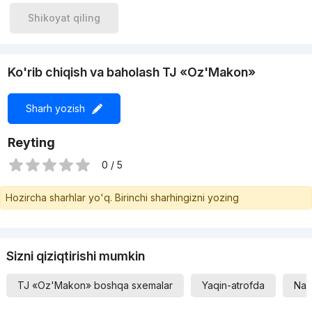
Shikoyat qiling
Ko'rib chiqish va baholash TJ «Oz'Makon»
Sharh yozish
Reyting
0 / 5
Hozircha sharhlar yo'q. Birinchi sharhingizni yozing
Sizni qiziqtirishi mumkin
TJ «Oz'Makon» boshqa sxemalar
Yaqin-atrofda
Nar