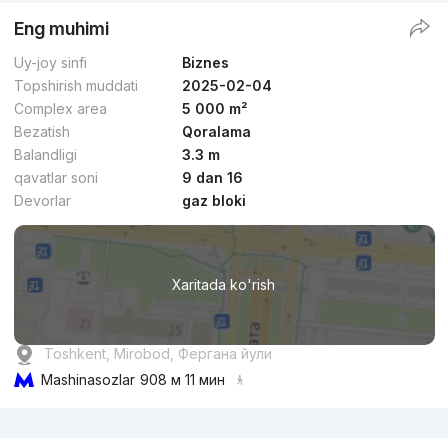
Eng muhimi
Uy-joy sinfi
Biznes
Topshirish muddati
2025-02-04
Complex area
5 000 m²
Bezatish
Qoralama
Balandligi
3.3 m
qavatlar soni
9 dan 16
Devorlar
gaz bloki
Xaritada ko'rish
Toshkent, Mirobod, Фергана йули
Mashinasozlar
908 м 11 мин
Reklama