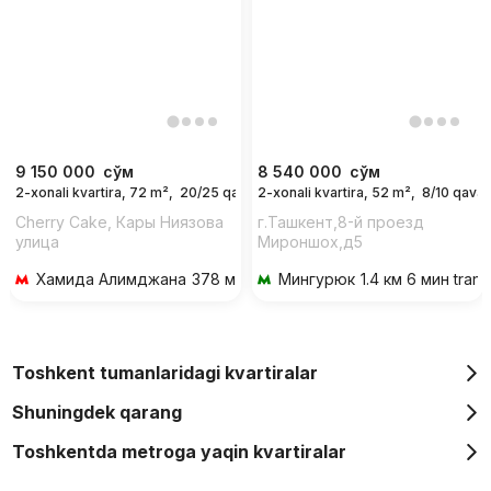
9 150 000
сўм
8 540 000
сўм
2-xonali kvartira, 72 m²,
20/25 qavat
2-xonali kvartira, 52 m²,
8/10 qavat
For days
Cherry Cake, Кары Ниязова
г.Ташкент,8-й проезд
улица
Мироншох,д5
Хамида Алимджана
378 м 5 мин piyoda
Мингурюк
1.4 км 6 мин tran
Toshkent tumanlaridagi kvartiralar
Shuningdek qarang
Toshkentda metroga yaqin kvartiralar