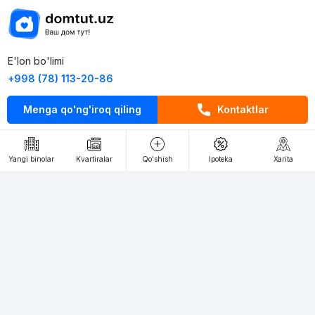
E'lon bo'limi
+998 (78) 113-20-86
+998 (93) 390-30-10
Menga qo'ng'iroq qiling
Kontaktlar
Пн-Пт. С 9:30 до 18:00
RU
UZ
Yangi binolar
Kvartiralar
Qo'shish
Ipoteka
Xarita
Kontaktlar
loyiha haqida
Webnow © loyihasi
Foydalanish shartlari
Maxfiylik siyosati