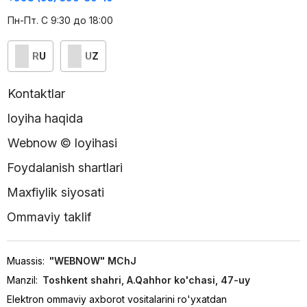
Пн-Пт. С 9:30 до 18:00
RU
UZ
Kontaktlar
loyiha haqida
Webnow © loyihasi
Foydalanish shartlari
Maxfiylik siyosati
Ommaviy taklif
Muassis:
"WEBNOW" MChJ
Manzil:
Toshkent shahri, A.Qahhor ko'chasi, 47-uy
Elektron ommaviy axborot vositalarini ro'yxatdan