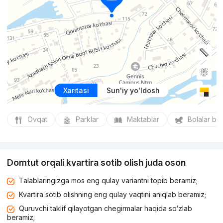
Xaritasi
Sun'iy yo'ldosh
Ovqat
Parklar
Maktablar
Bolalar bo
Domtut orqali kvartira sotib olish juda oson
Talablaringizga mos eng qulay variantni topib beramiz;
Kvartira sotib olishning eng qulay vaqtini aniqlab beramiz;
Quruvchi taklif qilayotgan chegirmalar haqida so‘zlab
beramiz;