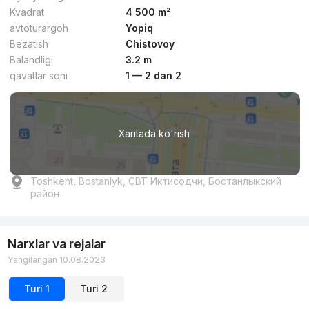
Kvadrat
4 500 m²
avtoturargoh
Yopiq
Bezatish
Chistovoy
Balandligi
3.2 m
qavatlar soni
1 — 2 dan 2
Xaritada ko'rish
Toshkent, Bostanlyk, СВТ Иктисодчи, Бостанлыкский
район
Narxlar va rejalar
Yangilangan 10.08.2023
Turi
1
Turi
2