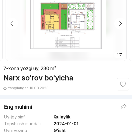
1/7
7-xona yozgi uy, 230 m²
Narx so'rov bo'yicha
Yangilangan 10.08.2023
Eng muhimi
Uy-joy sinfi
Qulaylik
Topshirish muddati
2024-01-01
Uyni yozing
G'isht