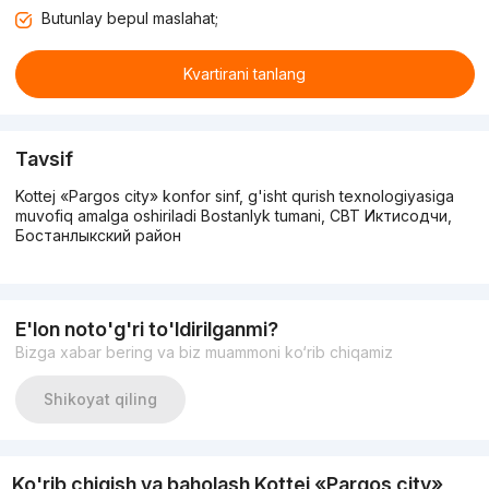
Butunlay bepul maslahat;
Kvartirani tanlang
Tavsif
Kottej «Pargos city» konfor sinf, g'isht qurish texnologiyasiga
muvofiq amalga oshiriladi Bostanlyk tumani, СВТ Иктисодчи,
Бостанлыкский район
E'lon noto'g'ri to'ldirilganmi?
Bizga xabar bering va biz muammoni ko‘rib chiqamiz
Shikoyat qiling
Ko'rib chiqish va baholash Kottej «Pargos city»