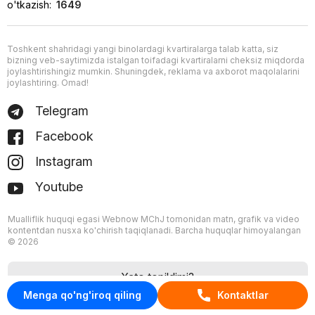
o'tkazish:
1649
Toshkent shahridagi yangi binolardagi kvartiralarga talab katta, siz
bizning veb-saytimizda istalgan toifadagi kvartiralarni cheksiz miqdorda
joylashtirishingiz mumkin. Shuningdek, reklama va axborot maqolalarini
joylashtiring. Omad!
Telegram
Facebook
Instagram
Youtube
Mualliflik huquqi egasi Webnow MChJ tomonidan matn, grafik va video
kontentdan nusxa ko'chirish taqiqlanadi. Barcha huquqlar himoyalangan
© 2026
Xato topildimi?
Menga qo'ng'iroq qiling
Kontaktlar