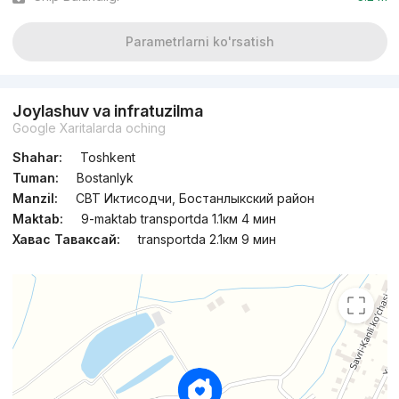
Parametrlarni ko'rsatish
Joylashuv va infratuzilma
Google Xaritalarda oching
Shahar:
Toshkent
Tuman:
Bostanlyk
Manzil:
СВТ Иктисодчи, Бостанлыкский район
Maktab:
9-maktab transportda 1.1км 4 мин
Хавас Таваксай:
transportda 2.1км 9 мин