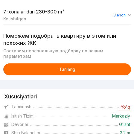
7-xonalar
dan 230-300 m²
3 e'lon
Kelishilgan
Поможем подобрать квартиру в этом или
похожих ЖК
Составим персональную подборку по вашим
параметрам
Tanlang
Reklama
Xususiyatlari
Ta'mirlash
Yo'q
Isitish Tizimi
Markaziy
Devorlar
G'isht
Ship Balandligi
3.2 m