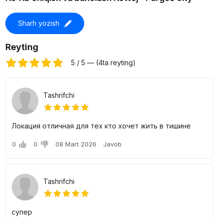
Sharh yozish
Reyting
5 / 5 — (4ta reyting)
Tashrifchi
Локация отличная для тех кто хочет жить в тишине
0
0
08 Mart 2026
Javob
Tashrifchi
супер