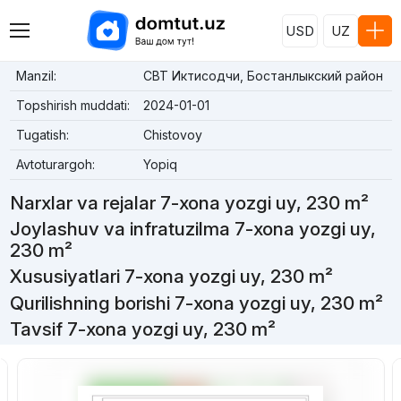
USD
UZ
Manzil:
СВТ Иктисодчи, Бостанлыкский район
Topshirish muddati:
2024-01-01
Tugatish:
Chistovoy
Avtoturargoh:
Yopiq
Narxlar va rejalar 7-xona yozgi uy, 230 m²
Joylashuv va infratuzilma 7-xona yozgi uy,
230 m²
Xususiyatlari 7-xona yozgi uy, 230 m²
Qurilishning borishi 7-xona yozgi uy, 230 m²
Tavsif 7-xona yozgi uy, 230 m²