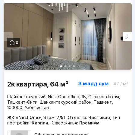
0
2к квартира, 64 м²
3 млрд
сум
47
/ м²
Шайхонтохурский, Nest One office, 1Б, Olmazor daxasi,
Ташкент-Сити, Шайхантахурский район, Ташкент,
100000, Узбекистан
ЖК «Nest One»
,
Этаж:
7/51
,
Отделка:
Чистовая
,
Тип
постройки:
Кирпич
,
Класс жилья:
Премиум
Объявление от риелтора: