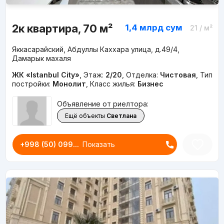
2к квартира, 70 м²
1,4 млрд
сум
21
/ м²
Яккасарайский, Абдуллы Каххара улица, д.49/4,
Дамарык махаля
ЖК «Istanbul City»
,
Этаж:
2/20
,
Отделка:
Чистовая
,
Тип
постройки:
Монолит
,
Класс жилья:
Бизнес
Объявление от риелтора:
Ещё объекты
Светлана
+998 (50) 099...
Показать