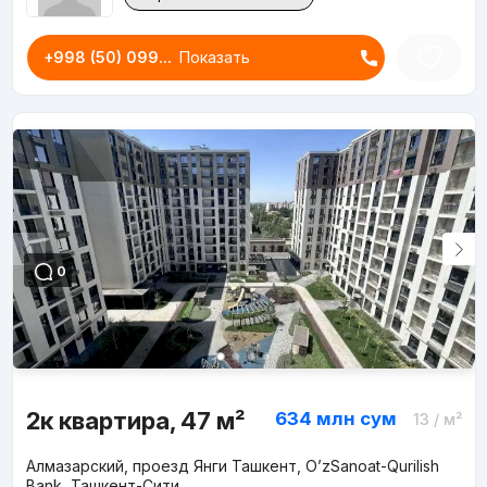
+998 (50) 099...
Показать
0
2к квартира, 47 м²
634 млн
сум
13
/ м²
Алмазарский, проезд Янги Ташкент, O’zSanoat-Qurilish
Bank, Ташкент-Сити