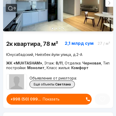
0
2к квартира, 78 м²
2,1 млрд
сум
27
/ м²
Юнусабадский, Ниёзбек йули улица, д.2-A
ЖК «MUHTASHAM»
,
Этаж:
8/11
,
Отделка:
Черновая
,
Тип
постройки:
Монолит
,
Класс жилья:
Комфорт
Объявление от риелтора:
Ещё объекты
Светлана
+998 (50) 099...
Показать