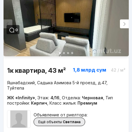
0
1к квартира, 43 м²
1,8 млрд
сум
42
/ м²
Яшнабадский, Садыка Азимова 5-й проезд, д.47,
Туйтепа
ЖК «Infinity»
,
Этаж:
4/16
,
Отделка:
Черновая
,
Тип
постройки:
Кирпич
,
Класс жилья:
Премиум
Объявление от риелтора:
Ещё объекты
Светлана