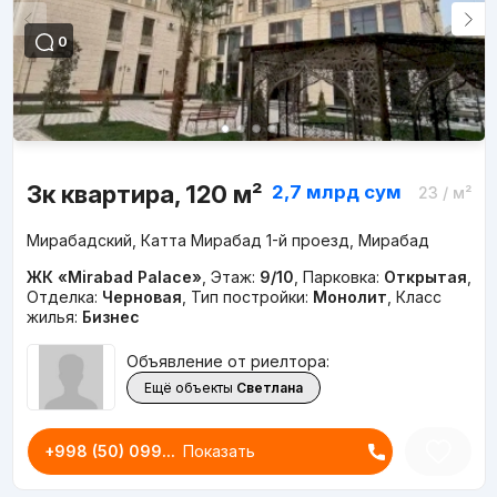
0
3к квартира, 120 м²
2,7 млрд
сум
23
/ м²
Мирабадский, Катта Мирабад 1-й проезд, Мирабад
ЖК «Mirabad Palace»
,
Этаж:
9/10
,
Парковка:
Открытая
,
Отделка:
Черновая
,
Тип постройки:
Монолит
,
Класс
жилья:
Бизнес
Объявление от риелтора:
Ещё объекты
Светлана
+998 (50) 099...
Показать