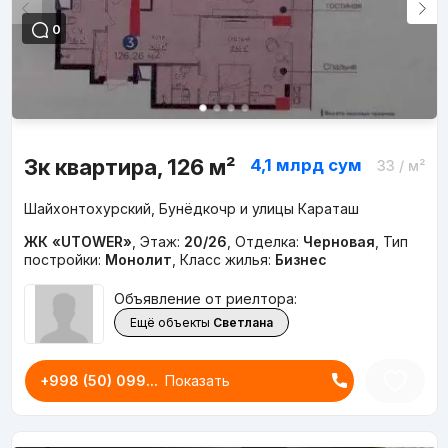
0
3к квартира, 126 м²
4,1 млрд
сум
33
/ м²
Шайхонтохурский, Бунёдкочр и улицы Караташ
ЖК «UTOWER»
,
Этаж:
20/26
,
Отделка:
Черновая
,
Тип
постройки:
Монолит
,
Класс жилья:
Бизнес
Объявление от риелтора:
Ещё объекты
Светлана
+998 (50) 099...
Показать