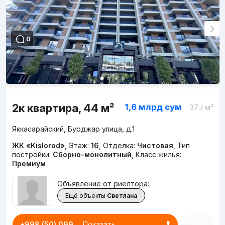
0
2к квартира, 44 м²
1,6 млрд
сум
37
/ м²
Яккасарайский, Бурджар улица, д.1
ЖК «Kislorod»
,
Этаж:
16
,
Отделка:
Чистовая
,
Тип
постройки:
Сборно-монолитный
,
Класс жилья:
Премиум
Объявление от риелтора:
Ещё объекты
Светлана
+998 (50) 099...
Показать