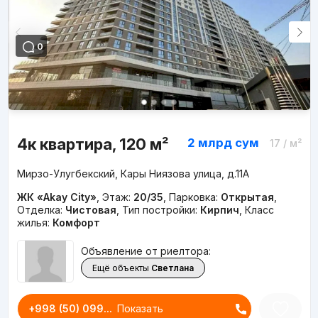
0
4к квартира, 120 м²
2 млрд
сум
17
/ м²
Мирзо-Улугбекский, Кары Ниязова улица, д.11A
ЖК «Akay City»
,
Этаж:
20/35
,
Парковка:
Открытая
,
Отделка:
Чистовая
,
Тип постройки:
Кирпич
,
Класс
жилья:
Комфорт
Объявление от риелтора:
Ещё объекты
Светлана
+998 (50) 099...
Показать