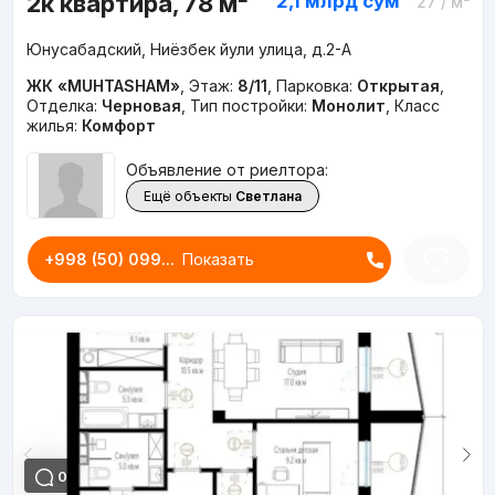
2к квартира, 78 м²
2,1 млрд
сум
27
/ м²
Юнусабадский, Ниёзбек йули улица, д.2-A
ЖК «MUHTASHAM»
,
Этаж:
8/11
,
Парковка:
Открытая
,
Отделка:
Черновая
,
Тип постройки:
Монолит
,
Класс
жилья:
Комфорт
Объявление от риелтора:
Ещё объекты
Светлана
+998 (50) 099...
Показать
0