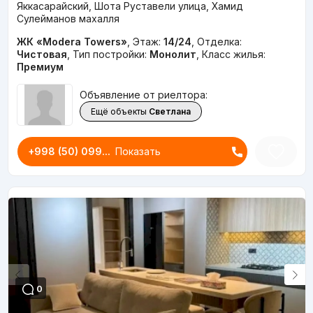
Яккасарайский, Шота Руставели улица, Хамид
Сулейманов махалля
ЖК «Modera Towers»
,
Этаж:
14/24
,
Отделка:
Чистовая
,
Тип постройки:
Монолит
,
Класс жилья:
Премиум
Объявление от риелтора:
Ещё объекты
Светлана
+998 (50) 099...
Показать
0