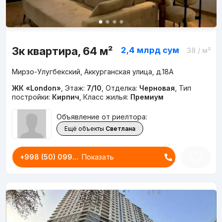
3к квартира, 64 м²
2,4 млрд
сум
38
/ м²
Мирзо-Улугбекский, Аккурганская улица, д.18A
ЖК «London»
,
Этаж:
7/10
,
Отделка:
Черновая
,
Тип
постройки:
Кирпич
,
Класс жилья:
Премиум
Объявление от риелтора:
Ещё объекты
Светлана
+998 (50) 099...
Показать