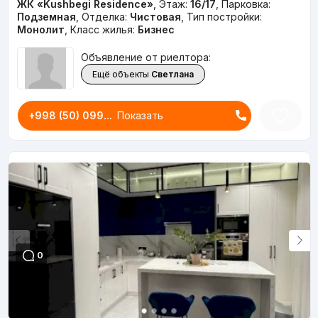
ЖК «Kushbegi Residence»
,
Этаж:
16/17
,
Парковка:
Подземная
,
Отделка:
Чистовая
,
Тип постройки:
Монолит
,
Класс жилья:
Бизнес
Объявление от риелтора:
Ещё объекты
Светлана
+998 (50) 099...
Показать
0