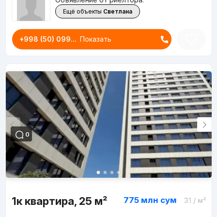
Ещё объекты
Светлана
+998 (50) 099...
Показать
0
1к квартира, 25 м²
775 млн
сум
31
/ м²