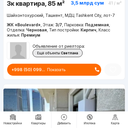
3к квартира, 85 м²
3,5 млрд
сум
41
/ м²
Шайхонтохурский, Ташкент, МДЦ Tashkent City, лот-7
ЖК «Boulevard»
,
Этаж:
3/7
,
Парковка:
Подземная
,
Отделка:
Черновая
,
Тип постройки:
Кирпич
,
Класс
жилья:
Премиум
Объявление от риелтора:
Ещё объекты
Светлана
+998 (50) 099...
Показать
Новостройки
Квартиры
Добавить
Ипотека
Карта
0