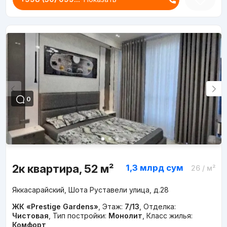
0
2к квартира, 52 м²
1,3 млрд
сум
26
/ м²
Яккасарайский, Шота Руставели улица, д.28
ЖК «Prestige Gardens»
,
Этаж:
7/13
,
Отделка:
Чистовая
,
Тип постройки:
Монолит
,
Класс жилья:
Комфорт