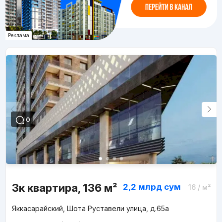
Реклама
0
3к квартира, 136 м²
2,2 млрд
сум
16
/ м²
Яккасарайский, Шота Руставели улица, д.65a