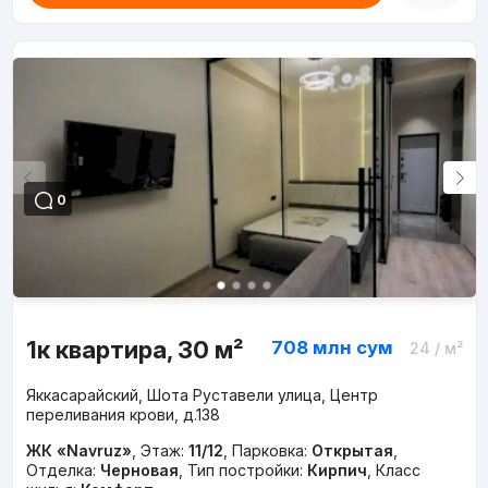
0
1к квартира, 30 м²
708 млн
сум
24
/ м²
Яккасарайский, Шота Руставели улица, Центр
переливания крови, д.138
ЖК «Navruz»
,
Этаж:
11/12
,
Парковка:
Открытая
,
Отделка:
Черновая
,
Тип постройки:
Кирпич
,
Класс