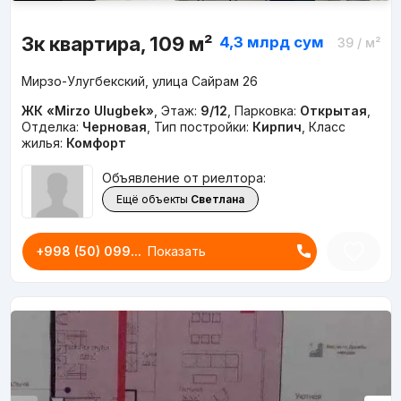
3к квартира, 109 м²
4,3 млрд
сум
39
/ м²
Мирзо-Улугбекский, улица Сайрам 26
ЖК «Mirzo Ulugbek»
,
Этаж:
9/12
,
Парковка:
Открытая
,
Отделка:
Черновая
,
Тип постройки:
Кирпич
,
Класс
жилья:
Комфорт
Объявление от риелтора:
Ещё объекты
Светлана
+998 (50) 099...
Показать