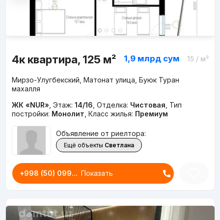
4к квартира, 125 м²
1,9 млрд
сум
15
/ м²
Мирзо-Улугбекский, Матонат улица, Буюк Туран
махалля
ЖК «NUR»
,
Этаж:
14/16
,
Отделка:
Чистовая
,
Тип
постройки:
Монолит
,
Класс жилья:
Премиум
Объявление от риелтора:
Ещё объекты
Светлана
+998 (50) 099...
Показать