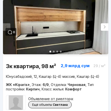
0
3к квартира, 98 м²
2,9 млрд
сум
29
/ м²
Юнусабадский, 12, Кашгар (Ц-4) массив, Кашгар (Ц-4)
ЖК «Kiparis»
,
Этаж:
6/9
,
Отделка:
Черновая
,
Тип
постройки:
Кирпич
,
Класс жилья:
Комфорт
Объявление от риелтора:
Ещё объекты
Светлана