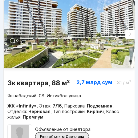
0
3к квартира, 88 м²
2,7 млрд
сум
31
/ м²
Яшнабадский, 08, Истикбол улица
ЖК «Infinity»
,
Этаж:
7/16
,
Парковка:
Подземная
,
Отделка:
Черновая
,
Тип постройки:
Кирпич
,
Класс
жилья:
Премиум
Объявление от риелтора:
Ещё объекты
Светлана