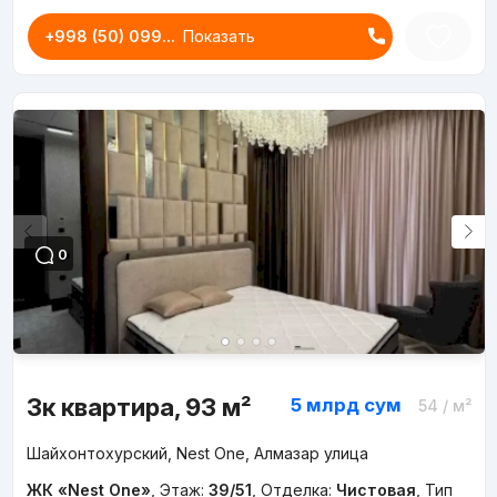
+998 (50) 099...
Показать
0
3к квартира, 93 м²
5 млрд
сум
54
/ м²
Шайхонтохурский, Nest One, Алмазар улица
ЖК «Nest One»
,
Этаж:
39/51
,
Отделка:
Чистовая
,
Тип