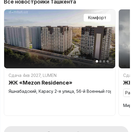
Все новостройки Ташкента
Комфорт
Сдача 4кв 2027
,
LUMEN
Сдач
ЖК «Mezon Residence»
ЖК
Яшнабадский, Карасу 2-я улица, 56-й Военный городок
Ра
Мир