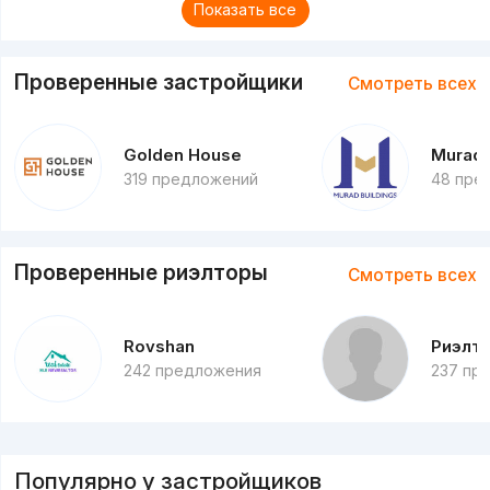
Показать все
Проверенные застройщики
Смотреть всех
Golden House
Murad 
319 предложений
48 пре
Проверенные риэлторы
Смотреть всех
Rovshan
Риэлт
242 предложения
237 пр
Популярно у застройщиков