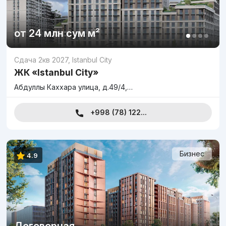
от
24 млн
сум
м²
Сдача 2кв 2027
,
Istanbul City
ЖК «Istanbul City»
Абдуллы Каххара улица, д.49/4,…
+998 (78) 122...
Бизнес
4.9