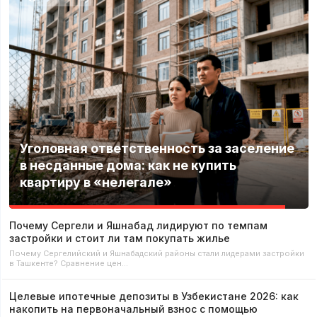
Уголовная ответственность за заселение
в несданные дома: как не купить
квартиру в «нелегале»
Почему Сергели и Яшнабад лидируют по темпам
застройки и стоит ли там покупать жилье
Почему Сергелийский и Яшнабадский районы стали лидерами застройки
в Ташкенте? Сравнение цен…
Целевые ипотечные депозиты в Узбекистане 2026: как
накопить на первоначальный взнос с помощью