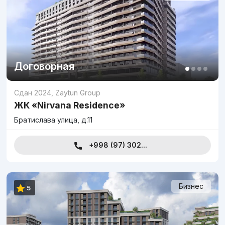
Договорная
Сдан 2024
,
Zaytun Group
ЖК «Nirvana Residence»
Братислава улица, д.11
+998 (97) 302...
Бизнес
5