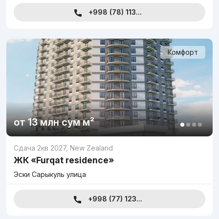
+998 (78) 113...
Комфорт
от
13 млн
сум
м²
Сдача 2кв 2027
,
New Zealand
ЖК «Furqat residence»
Эски Сарыкуль улица
+998 (77) 123...