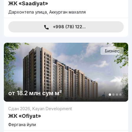
ЖК «Saadiyat»
Дархонтепа улица, Аккурган махалля
+998 (78) 122...
Бизнес
от
18.2 млн
сум
м²
Сдан 2026
,
Kayan Development
ЖК «Ofiyat»
Фергана йули