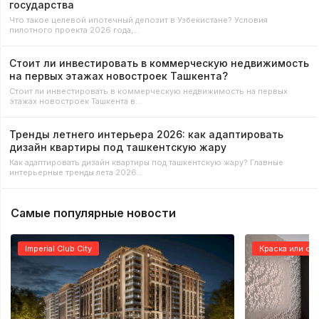
государства
Что такое целевой ипотечный депозит в Узбекистане? Условия
пилотного проекта 2026 года,…
Стоит ли инвестировать в коммерческую недвижимость
на первых этажах новостроек Ташкента?
Стоит ли инвестировать в коммерческую недвижимость на первых
этажах новостроек Ташкента в…
Тренды летнего интерьера 2026: как адаптировать
дизайн квартиры под ташкентскую жару
Как адаптировать дизайн квартиры под ташкентскую жару? Главные
интерьерные тренды лета 2026…
Самые популярные новости
Imperial Club City
Краска или об