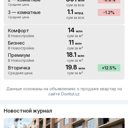
млн
Средняя цена
сум за все
1.1
3 — комнатные
-1.2%
млрд
Средняя цена
сум за все
14
Комфорт
млн
В Новостройке
сум за м²
11
Бизнес
млн
В Новостройке
сум за м²
18.1
Премиум
млн
В Новостройке
сум за м²
19.8
Вторичка
12.5%
млн
Средняя цена
сум за м²
Данные основаны на объявлениях о продаже квартир на
сайте Domtut.uz
Новостной журнал
Свежие