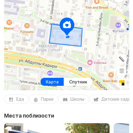
Карта
Спутник
Еда
Парки
Школы
Детские сады
Места поблизости