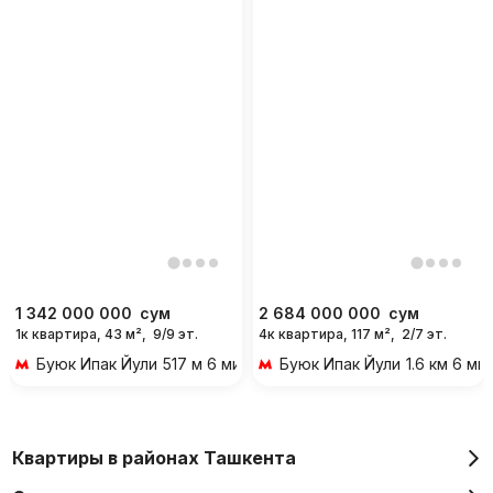
1 342 000 000
сум
2 684 000 000
сум
1к квартира, 43 м²,
9/9 эт.
4к квартира, 117 м²,
2/7 эт.
Буюк Ипак Йули
517 м 6 мин пешком
Буюк Ипак Йули
1.6 км 6 м
Квартиры в районах Ташкента