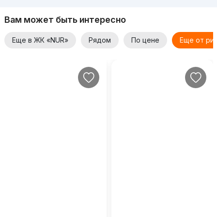
Вам может быть интересно
Еще в ЖК «NUR»
Рядом
По цене
Еще от ри