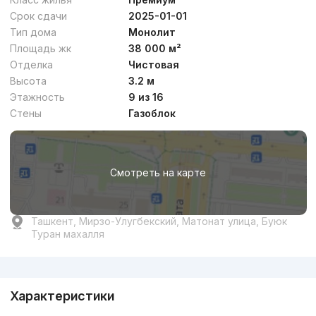
Срок сдачи
2025-01-01
Тип дома
Монолит
Площадь жк
38 000 м²
Отделка
Чистовая
Высота
3.2 м
Этажность
9 из 16
Стены
Газоблок
Смотреть на карте
Ташкент, Мирзо-Улугбекский, Матонат улица, Буюк
Туран махалля
Реклама
Характеристики