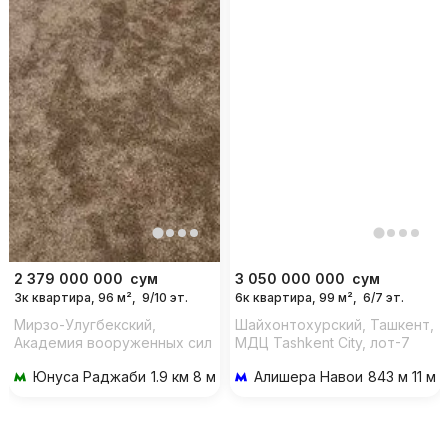
2 379 000 000
сум
3 050 000 000
сум
3к квартира, 96 м²,
9/10 эт.
6к квартира, 99 м²,
6/7 эт.
Мирзо-Улугбекский,
Шайхонтохурский, Ташкент,
Академия вооруженных сил
МДЦ Tashkent City, лот-7
РУз, 2,
Юнуса Раджаби
1.9 км 8 мин на транспорте
Алишера Навои
843 м 11 м