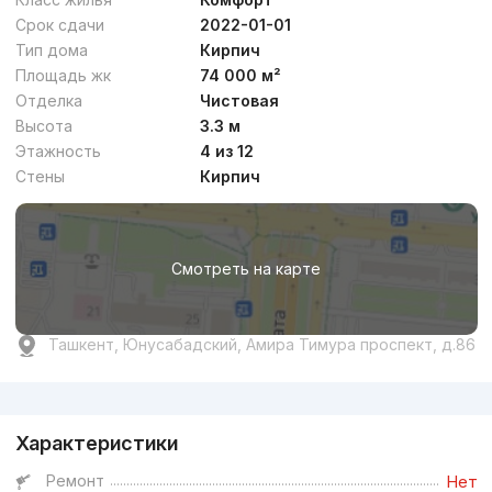
Срок сдачи
2022-01-01
Тип дома
Кирпич
Площадь жк
74 000 м²
Отделка
Чистовая
Высота
3.3 м
Этажность
4 из 12
Стены
Кирпич
Смотреть на карте
Ташкент, Юнусабадский, Амира Тимура проспект, д.86
Реклама
Характеристики
Ремонт
Нет