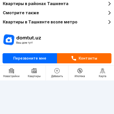
Квартиры в районах Ташкента
Смотрите также
Квартиры в Ташкенте возле метро
Отдел рекламы
Перезвоните мне
Контакты
+998 (78) 113-20-86
+998 (93) 390-30-10
Пн-Пт. С 9:30 до 18:00
Новостройки
Квартиры
Добавить
Ипотека
Карта
RU
UZ
Контакты
О проекте