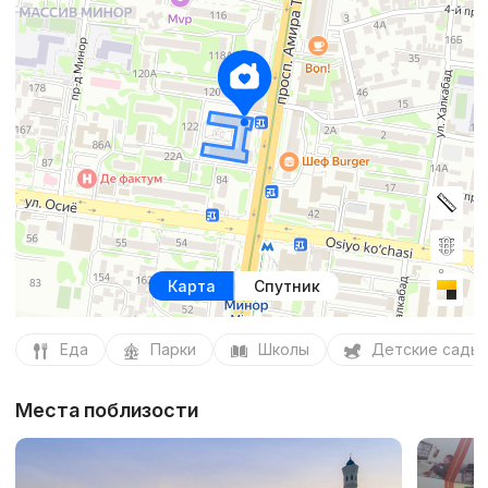
Карта
Спутник
Еда
Парки
Школы
Детские сады
Места поблизости