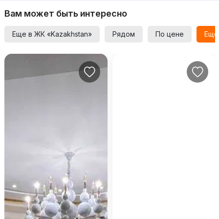
Вам может быть интересно
Еще в ЖК «Kazakhstan»
Рядом
По цене
Еще