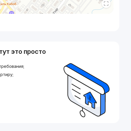
тут это просто
требования;
ртиру;