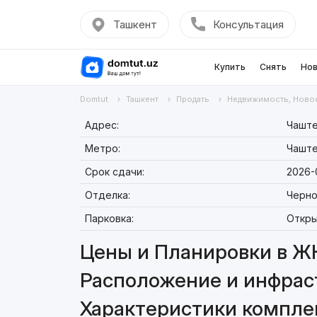
Ташкент
Консультация
Купить
Снять
Нов
Domtut
Ташкент
Продать
Недвижимость, Ново
Адрес:
Чаште
Метро:
Чашт
Срок сдачи:
2026-
Отделка:
Черно
Парковка:
Откры
Цены и Планировки в Ж
Расположение и инфрас
Характеристики компле