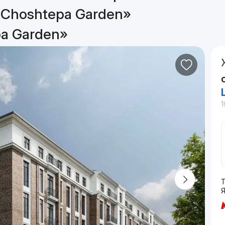
«Choshtepa Garden»
a Garden»
1
Т