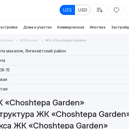
UZS
USD
остройки
Дома и участки
Коммерческая
Ипотека
Застройщ
стройки
ADM invest
ЖК «Choshtepa Garden»
па махалля, Янгихаётский район
епа
08-15
вая
тая
К «Choshtepa Garden»
труктура ЖК «Choshtepa Garden
кса ЖК «Choshtepa Garden»