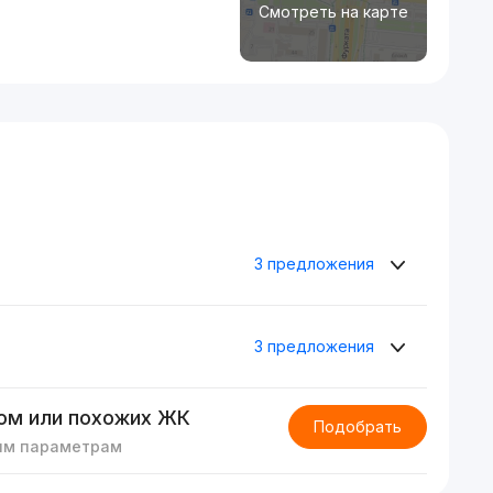
Смотреть на карте
3 предложения
3 предложения
ом или похожих ЖК
Подобрать
им параметрам