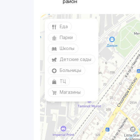
район
Еда
Парки
Школы
Детские сады
Больницы
ТЦ
Магазины