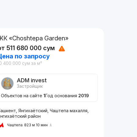
ЖК «Choshtepa Garden»
от
511 680 000
сум
Цена по запросу
0 400 000
сум
за м²
ADM invest
Застройщик
Объектов на сайте
1
Год основания
2019
ашкент, Янгихаётский, Чаштепа махалля,
Янгихаётский район
Чаштепа
823 м 10 мин