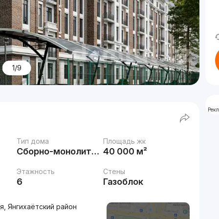
1/9
Рек
Тип дома
Площадь жк
Сборно-монолитный
40 000 м²
Этажность
Стены
6
Газоблок
я, Янгихаётский район