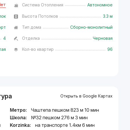
Нет
Система Отопления
Автономное
лок
Высота Потолков
3.3 м
орт
Тип дома
Сборно-монолитный
4
Отделка
Черновая
тая
Кол-во квартир
96
тура
Открыть в Google Картах
Метро:
Чаштепа пешком 823 м 10 мин
Школа:
№32 пешком 276 м 3 мин
й
Korzinka:
на транспорте 1.4км 6 мин