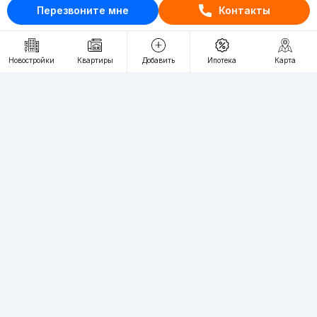
+998 (93) 390-30-10
Перезвоните мне
Контакты
Пн-Пт. С 9:30 до 18:00
Новостройки
Квартиры
Добавить
Ипотека
Карта
RU
UZ
Контакты
О проекте
Проект компании Webnow ©
Условия использования
Политика конфиденциальности
Публичная оферта
Учредитель:
"WEBNOW" MChJ
Адрес:
Toshkent shahri, A.Qahhor ko'chasi, 47-uy
Регистрация электронного СМИ:
1649