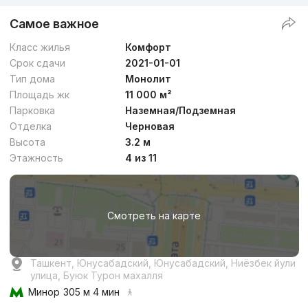
Самое важное
Класс жилья
Комфорт
Срок сдачи
2021-01-01
Тип дома
Монолит
Площадь жк
11 000 м²
Парковка
Наземная/Подземная
Отделка
Черновая
Высота
3.2 м
Этажность
4 из 11
Смотреть на карте
Ташкент, Юнусабадский, Юнусабадский, Ниёзбек йули
улица, Буюк Турон махалля
Минор
305 м 4 мин