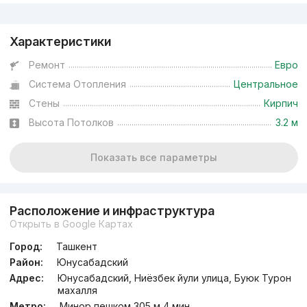
Реклама
Характеристики
Ремонт
Евро
Система Отопления
Центральное
Стены
Кирпич
Высота Потолков
3.2 м
Показать все параметры
Расположение и инфраструктура
Открыть в Google Картах
Город:
Ташкент
Район:
Юнусабадский
Адрес:
Юнусабадский, Ниёзбек йули улица, Буюк Турон
махалля
Метро:
Минор пешком 305 м 4 мин