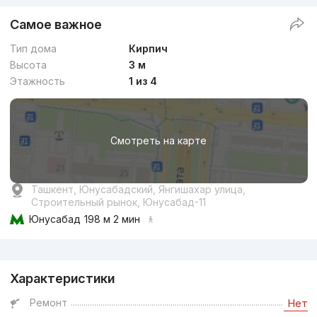
Самое важное
Тип дома
Кирпич
Высота
3 м
Этажность
1 из 4
Смотреть на карте
Ташкент, Юнусабадский, Янгишахар улица,
Строительный рынок, Юнусабад-11
Юнусабад
198 м 2 мин
Реклама
Характеристики
Ремонт
Нет