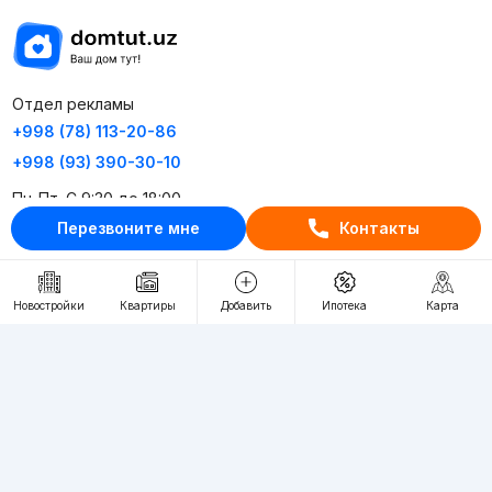
Отдел рекламы
+998 (78) 113-20-86
+998 (93) 390-30-10
Пн-Пт. С 9:30 до 18:00
Перезвоните мне
Контакты
RU
UZ
Новостройки
Квартиры
Добавить
Ипотека
Карта
Контакты
О проекте
Проект компании Webnow ©
Условия использования
Политика конфиденциальности