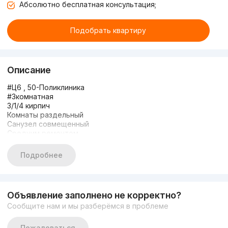
Абсолютно бесплатная консультация;
Подобрать квартиру
Описание
#Ц6 , 50-Поликлиника
#3комнатная
3/1/4 кирпич
Комнаты раздельный
Санузел совмещенный
Средним ремонтом
Балкон 2*6
Не торец
Подробнее
Общ пл 70м*2
Подвал+огород
Цена 119000
Звоните +998938361122
Объявление заполнено не корректно?
Сообщите нам и мы разберёмся в проблеме
Пожаловаться