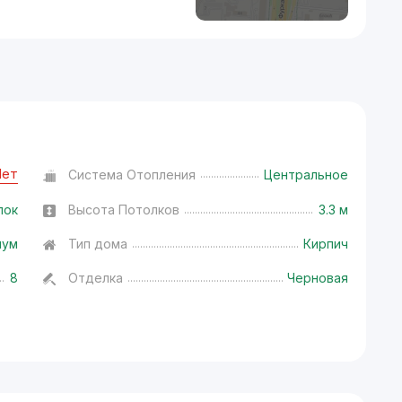
Нет
Система Отопления
Центральное
лок
Высота Потолков
3.3 м
иум
Тип дома
Кирпич
8
Отделка
Черновая