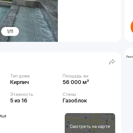
1/11
Рек
Тип дома
Площадь жк
Кирпич
56 000 м²
Этажность
Стены
5 из 16
Газоблок
ица
Смотреть на карте