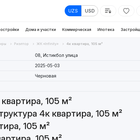
UZS
USD
остройки
Дома и участки
Коммерческая
Ипотека
Застройщ
иры
Риэлтор
ЖК «Infinity»
4к квартира, 105 м²
08, Истикбол улица
2025-05-03
Черновая
квартира, 105 м²
руктура 4к квартира, 105 м²
ира, 105 м²
артира, 105 м²