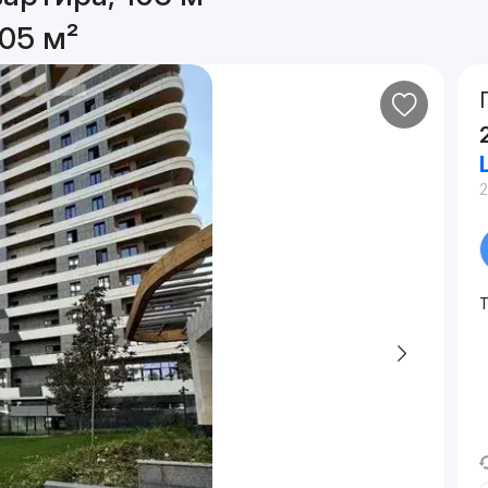
05 м²
Т