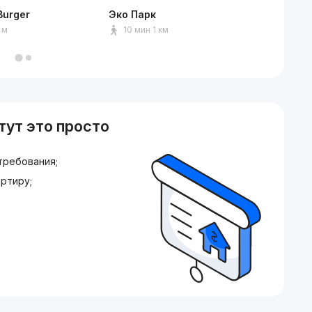
Burger
Эко Парк
Клинич
имени 
 м
10 мин 1 км
2 мин
тут это просто
требования;
ртиру;