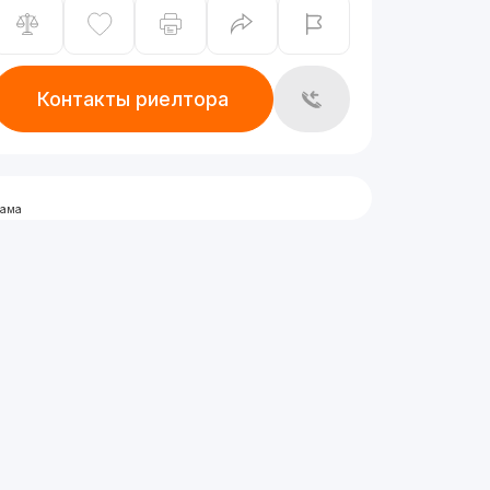
Контакты риелтора
лама