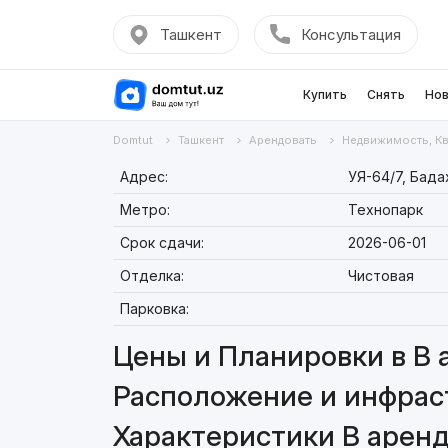
Ташкент
Консультация
Купить
Снять
Нов
Domtut
Ташкент
Арендовать
Недвижимость, К
Адрес:
УЯ-64/7, Бада
Метро:
Технопарк
Срок сдачи:
2026-06-01
Отделка:
Чистовая
Парковка:
Цены и Планировки в В а
Расположение и инфраст
Характеристики В аренду