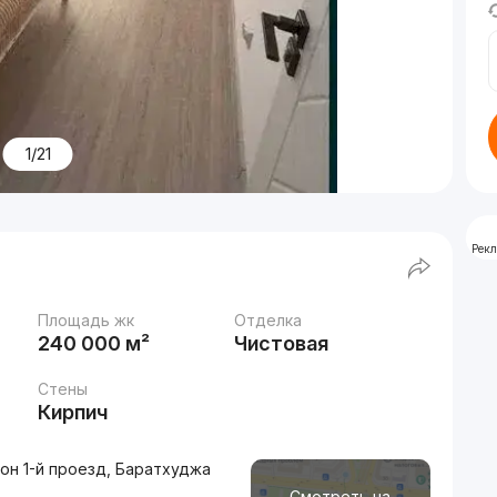
1/21
Рек
Площадь жк
Отделка
240 000 м²
Чистовая
Стены
Кирпич
он 1-й проезд, Баратхуджа
Смотреть на