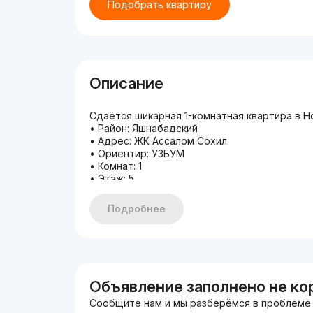
Подобрать квартиру
Описание
Сдаётся шикарная 1-комнатная квартира в 
• Район: Яшнабадский
• Адрес: ЖК Ассалом Сохил
• Ориентир: УЗБУМ
• Комнат: 1
• Этаж: 5
• Этажность: 9
• Площадь: 38м²
Подробнее
• Ремонт: современный евро
Рядом Есть: ул Фаргона Йули Узбум Электро
Звоните прямо сейчас. Мы подберем жильё
Телефон: +99877-097-45-45
Если не дозвонились — напишите в Telegram
С уважением Zamin Home Estate
Объявление заполнено не ко
Агентство недвижимости, которому доверя
Сообщите нам и мы разберёмся в проблеме