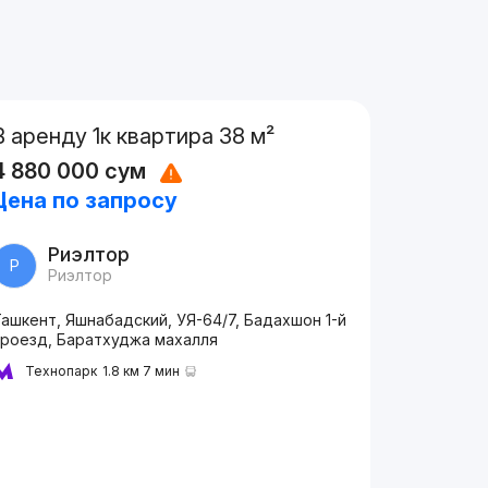
В аренду 1к квартира 38 м²
4 880 000
сум
Цена по запросу
Риэлтор
Р
Риэлтор
ашкент, Яшнабадский, УЯ-64/7, Бадахшон 1-й
проезд, Баратхуджа махалля
Технопарк
1.8 км 7 мин