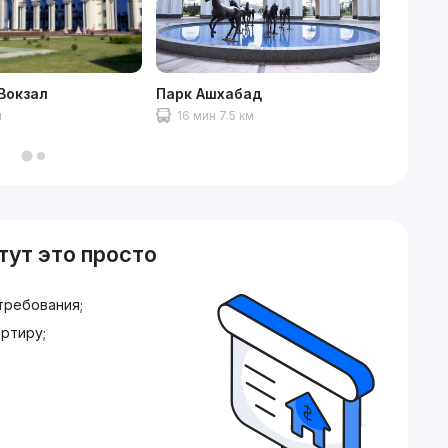
Вокзал
Парк Ашхабад
ТЦ Co
м
16 мин 7.5 км
12 ми
тут это просто
требования;
ртиру;