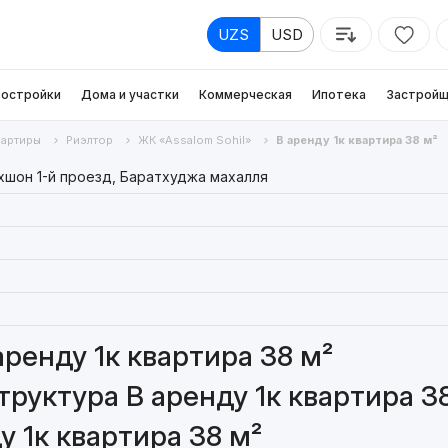
UZS
USD
остройки
Дома и участки
Коммерческая
Ипотека
Застройщ
вартиры
Риэлтор
ЖК «Assalom Sohil»
В аренду 1к квартира 38 м²
хшон 1-й проезд, Баратхуджа махалля
ренду 1к квартира 38 м²
руктура В аренду 1к квартира 3
 1к квартира 38 м²