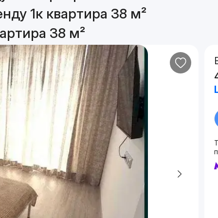
нду 1к квартира 38 м²
артира 38 м²
Т