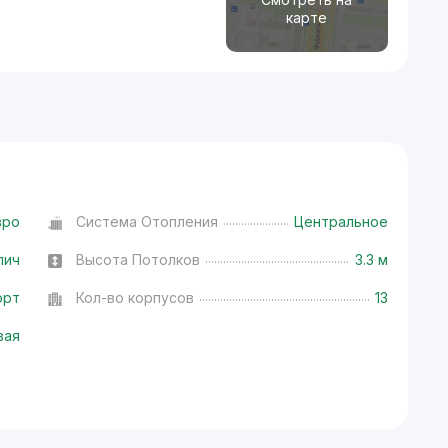
карте
вро
Система Отопления
Центральное
пич
Высота Потолков
3.3 м
орт
Кол-во корпусов
13
вая