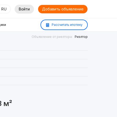
RU
Войти
Добавить объявление
ики
Рассчитать ипотеку
Объявление от риелтора:
Риэлтор
8 м²