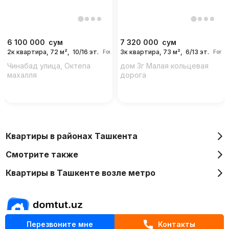
6 100 000
сум
7 320 000
сум
2к квартира, 72 м²,
10/16 эт.
3к квартира, 73 м²,
6/13 эт.
For days
For d
Чинабад улица, Октепа
дом 3г Малая кольцевая
махалля
дорога
Квартиры в районах Ташкента
Смотрите также
Квартиры в Ташкенте возле метро
Перезвоните мне
Контакты