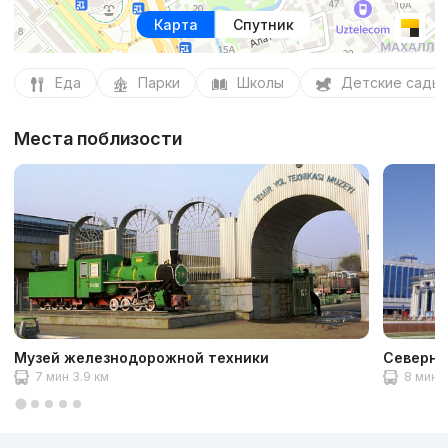
Карта
Спутник
Еда
Парки
Школы
Детские сады
Места поблизости
Музей железнодорожной техники
Северны
7 мин 3.9 км
8 мин 