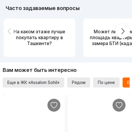
Часто задаваемые вопросы
На каком этаже лучше
Может ли измен
покупать квартиру в
площадь квартир
Ташкенте?
замера БТИ (када
Вам может быть интересно
Еще в ЖК «Assalom Sohil»
Рядом
По цене
Ещ