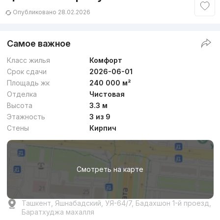
Опубликовано 28.02.2026
Самое важное
Класс жилья
Комфорт
Срок сдачи
2026-06-01
Площадь жк
240 000 м²
Отделка
Чистовая
Высота
3.3 м
Этажность
3 из 9
Стены
Кирпич
Смотреть на карте
Ташкент, Яшнабадский, УЯ-64/7, Бадахшон 1-й проезд,
Баратхуджа махалля