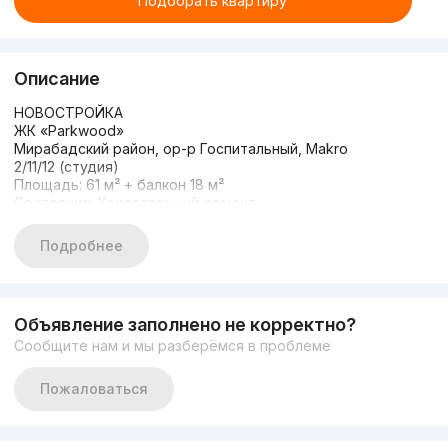
Подобрать квартиру
Описание
НОВОСТРОЙКА
ЖК «Parkwood»
Мирабадский район, ор-р Госпитальный, Makro
2/11/12 (студия)
Площадь: 61 м² + балкон 18 м²
Состояние: Качественный ремонт
С мебелью и техникой
Вид во двор и на город
Подробнее
Окна: Aluwell, входная дверь: BERSERKER
Центральное кондиционирование: Gree-VRF
Автономный котел: Viessmann
Цена: 185.000 у.е
Объявление заполнено не корректно?
Сообщите нам и мы разберёмся в проблеме
Пожаловаться