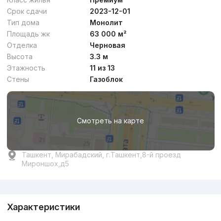
Срок сдачи
2023-12-01
Тип дома
Монолит
Площадь жк
63 000 м²
Отделка
Черновая
Высота
3.3 м
Этажность
11 из 13
Стены
Газоблок
Смотреть на карте
Ташкент, Мирабадский, г.Ташкент,8-й проезд
Мироншох,д5
Реклама
Характеристики