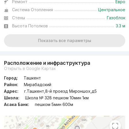
Ремонт
Евро
Система Отопления
Центральное
Стены
Газоблок
Высота Потолков
3.3 м
Показать все параметры
Расположение и инфраструктура
Открыть в Google Картах
Город:
Ташкент
Район:
Мирабадский
Адрес:
г.Ташкент,8-й проезд Мироншох,д5
Школа:
Школа № 328 пешком 10мин 1км
Асака Банк:
пешком 5мин 600м