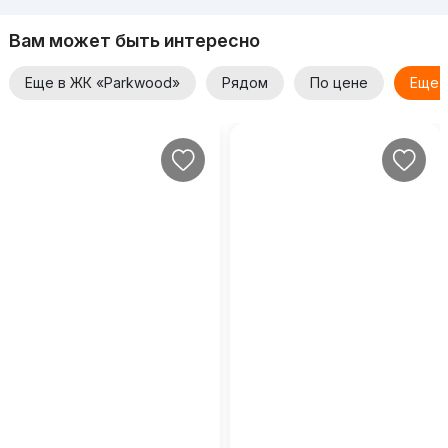
Вам может быть интересно
Еще в ЖК «Parkwood»
Рядом
По цене
Еще 