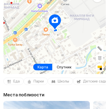
Карта
Спутник
Еда
Парки
Школы
Детские сады
Места поблизости