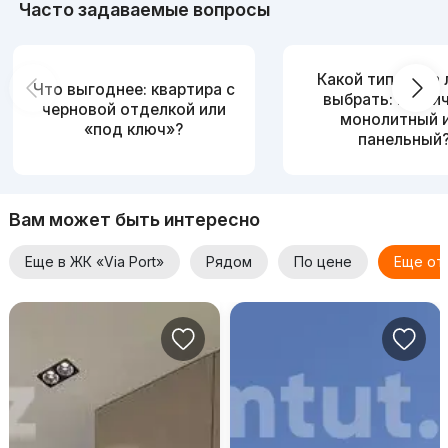
Часто задаваемые вопросы
Какой тип дома
Что выгоднее: квартира с
выбрать: кирпи
черновой отделкой или
монолитный 
«под ключ»?
панельный
Вам может быть интересно
Еще в ЖК «Via Port»
Рядом
По цене
Еще от