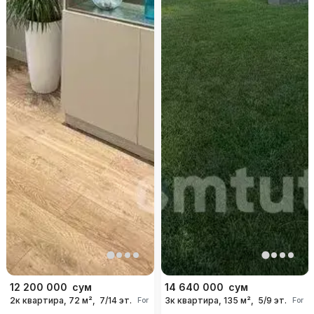
12 200 000
сум
14 640 000
сум
2к квартира, 72 м²,
7/14 эт.
3к квартира, 135 м²,
5/9 эт.
For days
For d