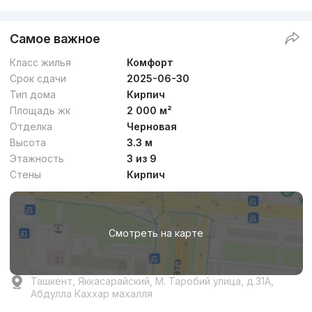
Самое важное
Класс жилья
Комфорт
Срок сдачи
2025-06-30
Тип дома
Кирпич
Площадь жк
2 000 м²
Отделка
Черновая
Высота
3.3 м
Этажность
3 из 9
Стены
Кирпич
Смотреть на карте
Ташкент, Яккасарайский, М. Таробий улица, д.31A,
Абдулла Каххар махалля