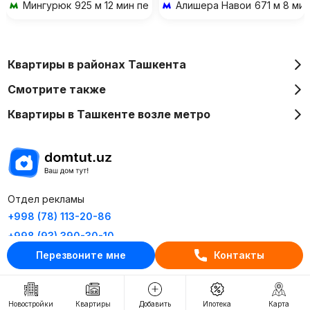
Мингурюк
925 м 12 мин пешком
Алишера Навои
671 м 8 ми
Квартиры в районах Ташкента
Смотрите также
Квартиры в Ташкенте возле метро
Отдел рекламы
+998 (78) 113-20-86
+998 (93) 390-30-10
Перезвоните мне
Контакты
Пн-Пт. С 9:30 до 18:00
RU
UZ
Новостройки
Квартиры
Добавить
Ипотека
Карта