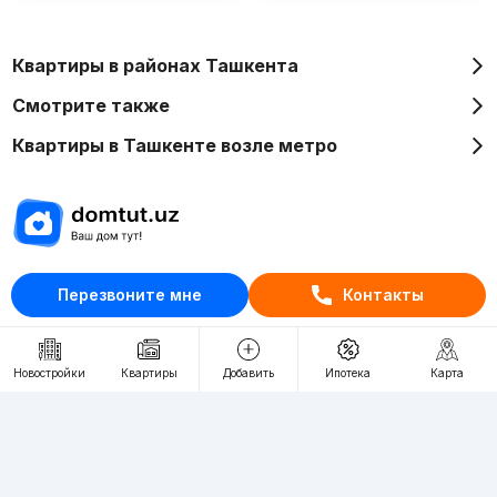
Квартиры в районах Ташкента
Смотрите также
Квартиры в Ташкенте возле метро
Отдел рекламы
Перезвоните мне
Контакты
+998 (78) 113-20-86
+998 (93) 390-30-10
Новостройки
Квартиры
Добавить
Ипотека
Карта
Пн-Пт. С 9:30 до 18:00
RU
UZ
Контакты