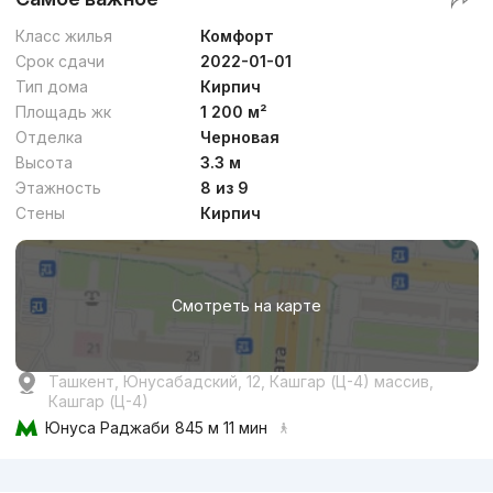
Класс жилья
Комфорт
Срок сдачи
2022-01-01
Тип дома
Кирпич
Площадь жк
1 200 м²
Отделка
Черновая
Высота
3.3 м
Этажность
8 из 9
Стены
Кирпич
Смотреть на карте
Ташкент, Юнусабадский, 12, Кашгар (Ц-4) массив,
Кашгар (Ц-4)
Юнуса Раджаби
845 м 11 мин
Реклама