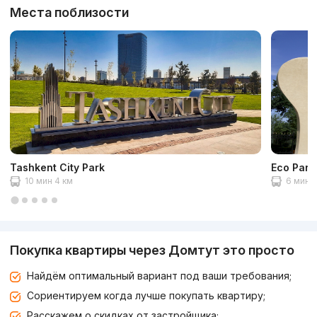
Места поблизости
Tashkent City Park
Eco Park
10 мин 4 км
6 мин 2
Покупка квартиры через Домтут это просто
Найдём оптимальный вариант под ваши требования;
Сориентируем когда лучше покупать квартиру;
Расскажем о скидках от застройщика;