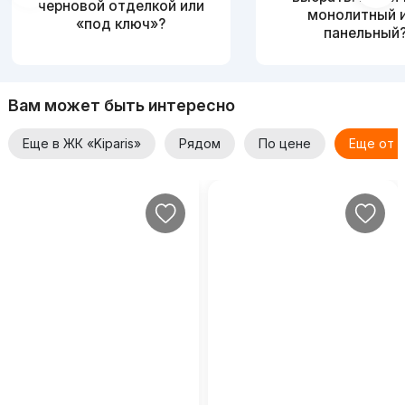
черновой отделкой или
монолитный 
«под ключ»?
панельный
Вам может быть интересно
Еще в ЖК «Kiparis»
Рядом
По цене
Еще от 