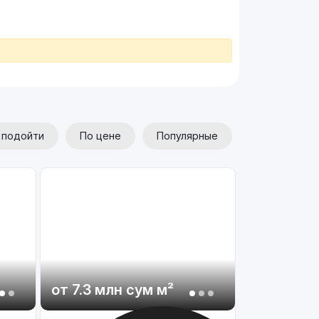
 подойти
По цене
Популярные
от
7.3 млн
сум
м²
от
17.5 м