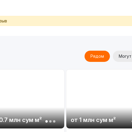
тзыв
Рядом
Могут
0.7 млн
сум
м²
от
1 млн
сум
м²