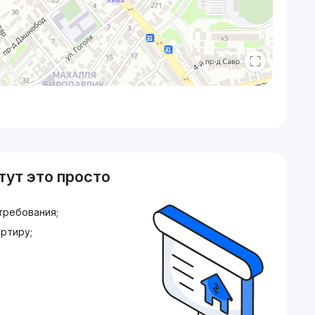
тут это просто
требования;
ртиру;