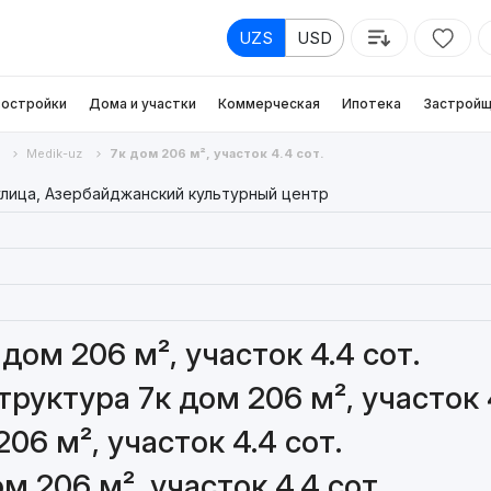
UZS
USD
остройки
Дома и участки
Коммерческая
Ипотека
Застройщ
Medik-uz
7к дом 206 м², участок 4.4 сот.
улица, Азербайджанский культурный центр
дом 206 м², участок 4.4 сот.
уктура 7к дом 206 м², участок 4
06 м², участок 4.4 сот.
м 206 м², участок 4.4 сот.