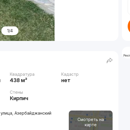
1/4
Рек
Квадратура
Кадастр
м
438 м²
нет
Стены
Кирпич
 улица, Азербайджанский
Смотреть на
карте