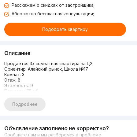
Расскажем о скидках от застройщика;
Абсолютно бесплатная консультация;
Подобрать квартиру
Описание
Продаётся 3х комнатная квартира на Ц2
Ориентир: Алайский рынок, Школа №17
Комнат: 3
Этаж: 8
Этажность: 9
Площадь: 75 м²
Состояние: Новый ремонт
Мебель/техника (Hoffman)
Подробнее
Цена : 137 000y.e
+99894 338-44-48
Жавлонбек
Объявление заполнено не корректно?
Сообщите нам и мы разберёмся в проблеме