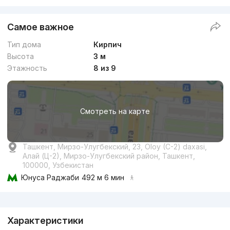
Самое важное
Тип дома
Кирпич
Высота
3 м
Этажность
8 из 9
Смотреть на карте
Ташкент, Мирзо-Улугбекский, 23, Oloy (C-2) daxasi,
Алай (Ц-2), Мирзо-Улугбекский район, Ташкент,
100000, Узбекистан
Юнуса Раджаби
492 м 6 мин
Реклама
Характеристики