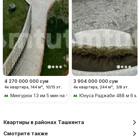
4 270 000 000
сум
3 904 000 000
сум
4к квартира, 144 м²,
10/15 эт.
4к квартира, 244 м²,
3/8 эт.
Мингурюк
1.3 км 5 мин на транспорте
Юнуса Раджаби
488 м 6 м
Квартиры в районах Ташкента
Смотрите также