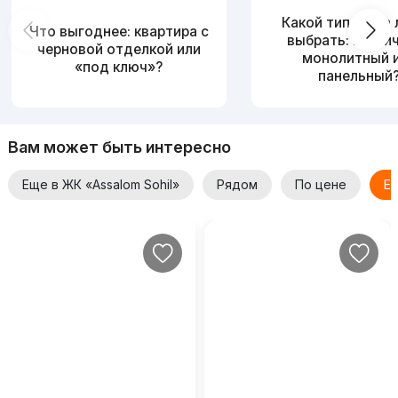
Какой тип дома
Что выгоднее: квартира с
выбрать: кирпи
черновой отделкой или
монолитный 
«под ключ»?
панельный
Вам может быть интересно
Еще в ЖК «Assalom Sohil»
Рядом
По цене
Ещ