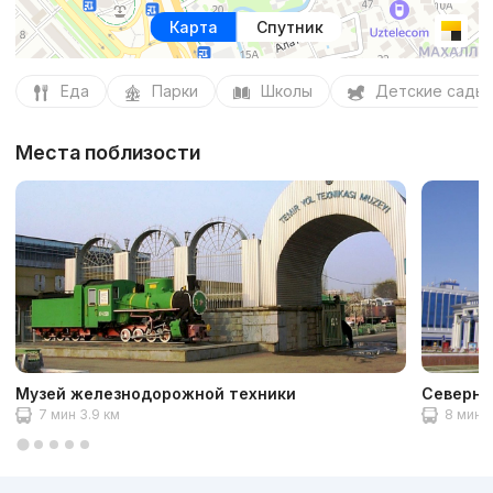
Карта
Спутник
Еда
Парки
Школы
Детские сады
Места поблизости
Музей железнодорожной техники
Северны
7 мин 3.9 км
8 мин 