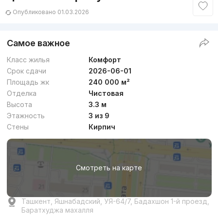
Опубликовано 01.03.2026
Самое важное
Класс жилья
Комфорт
Срок сдачи
2026-06-01
Площадь жк
240 000 м²
Отделка
Чистовая
Высота
3.3 м
Этажность
3 из 9
Стены
Кирпич
Смотреть на карте
Ташкент, Яшнабадский, УЯ-64/7, Бадахшон 1-й проезд,
Баратхуджа махалля